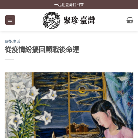
Skip
一起把臺灣找回來
to
content
戰後
,
生活
從疫情紛擾回顧戰後命運