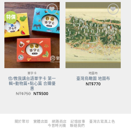
NT$480。
NT$379。
NT$700。
NT$553。
特價
加到
加到
關注
關注
商品
商品
單字卡
地圖布
佮/教我講台語單字卡 第一
臺灣鳥瞰圖 地圖布
輯+動物篇+點心篇 合購優
NT$
770
惠
原
目
NT$
750
NT$
500
始
前
價
價
格：
格：
NT$750。
NT$500。
關於聚珍
實體店面
網路商店
記憶故事
臺灣古寫真上色
今昔時光機
聯絡我們