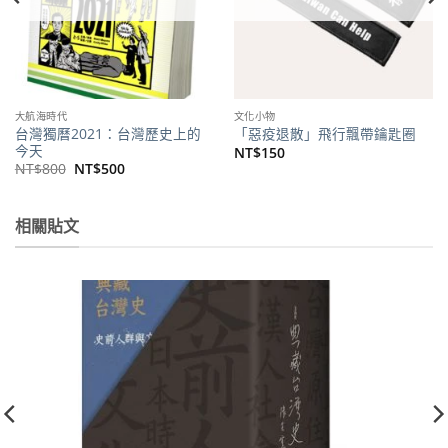
大航海時代
文化小物
台灣獨曆2021：台灣歷史上的
「惡疫退散」飛行飄帶鑰匙圈
今天
NT$
150
原
目
NT$
800
NT$
500
始
前
價
價
。
格：
格：
NT$800。
NT$500。
相關貼文