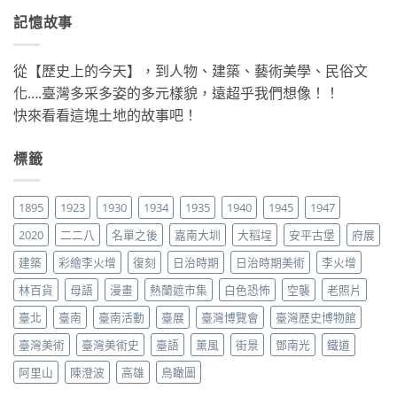
記憶故事
從【歷史上的今天】，到人物、建築、藝術美學、民俗文
化….臺灣多采多姿的多元樣貌，遠超乎我們想像！！
快來看看這塊土地的故事吧！
標籤
1895
1923
1930
1934
1935
1940
1945
1947
2020
二二八
名單之後
嘉南大圳
大稻埕
安平古堡
府展
建築
彩繪李火增
復刻
日治時期
日治時期美術
李火增
林百貨
母語
漫畫
熱蘭遮市集
白色恐怖
空襲
老照片
臺北
臺南
臺南活動
臺展
臺灣博覽會
臺灣歷史博物館
臺灣美術
臺灣美術史
臺語
薰風
街景
鄧南光
鐵道
阿里山
陳澄波
高雄
鳥瞰圖