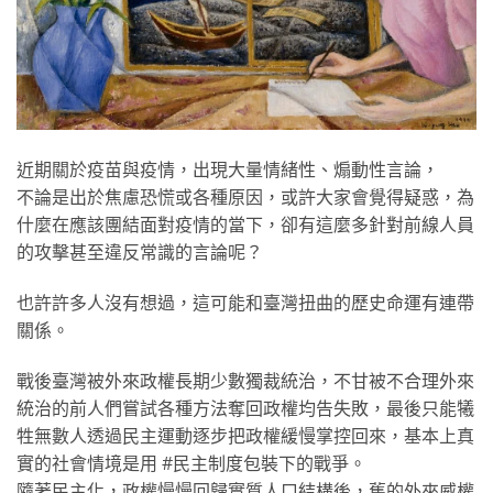
近期關於疫苗與疫情，出現大量情緒性、煽動性言論，
不論是出於焦慮恐慌或各種原因，或許大家會覺得疑惑，為
什麼在應該團結面對疫情的當下，卻有這麼多針對前線人員
的攻擊甚至違反常識的言論呢？
也許許多人沒有想過，這可能和臺灣扭曲的歷史命運有連帶
關係。
戰後臺灣被外來政權長期少數獨裁統治，不甘被不合理外來
統治的前人們嘗試各種方法奪回政權均告失敗，最後只能犧
牲無數人透過民主運動逐步把政權緩慢掌控回來，基本上真
實的社會情境是用 #民主制度包裝下的戰爭。
隨著民主化，政權慢慢回歸實質人口結構後，舊的外來威權