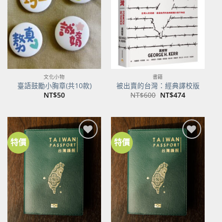
商品
商品
文化小物
書籍
臺語鼓勵小胸章(共10款)
被出賣的台灣：經典譯校版
原
目
NT$
50
NT$
600
NT$
474
始
前
價
價
格：
格：
NT$600。
NT$474。
特價
特價
加到
加到
關注
關注
商品
商品