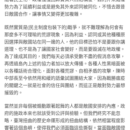
勢力為了延續利益或是避免其外來認同被同化，不惜去跟昔
日敵國合作，讓事情又變得更加複雜。
既然實質是(民主制度包裝下的)戰爭，就不難理解為何會有
那麼多不可理喻的荒謬現象，因為利益、認同或其他種種原
因選擇與敵國站在同一邊的人，他的目標恐怕不是要跟你講
道理、也不是為了讓國家社會變好，而是要毀滅在地政權。
為了達成其目的，我們每天必須承受數不盡的假消息攻擊，
再透過島內上述的協力者加以放大傳播。各種人性黑暗面被
以各種話術合理化，面對各種荒謬、自相矛盾的攻擊，陳時
中部長至今依然用和緩的語彙試圖團結大家，因為戰勝瘟疫
的關鍵之一就是社會的信任與團結，而這正是敵對勢力最想
摧毀的。
當然並非每個被煽動跟著起舞的人都是敵國安排的內應，政
府的施政本來也就該受到公評與檢驗。但我們終究不能忽
略，臺灣扭曲的歷史命運形成的扭曲結構，依然相當程度影
響著這個島嶼，使得我們必須面臨這些撕裂。當面臨敵國侵