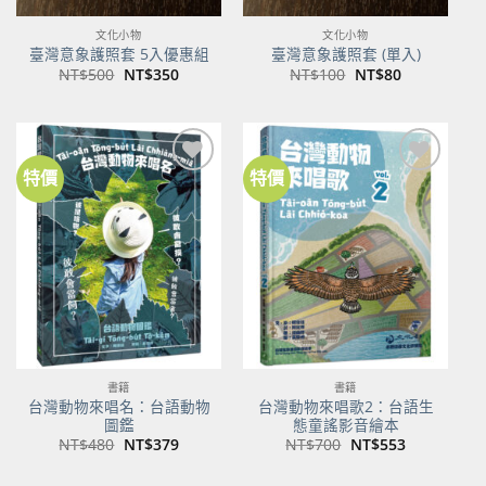
文化小物
文化小物
臺灣意象護照套 5入優惠組
臺灣意象護照套 (單入)
原
目
原
目
NT$
500
NT$
350
NT$
100
NT$
80
始
前
始
前
價
價
價
價
格：
格：
格：
格：
NT$500。
NT$350。
NT$100。
NT$80。
特價
特價
加到
加到
關注
關注
商品
商品
書籍
書籍
台灣動物來唱名：台語動物
台灣動物來唱歌2：台語生
圖鑑
態童謠影音繪本
原
目
原
目
NT$
480
NT$
379
NT$
700
NT$
553
始
前
始
前
價
價
價
價
格：
格：
格：
格：