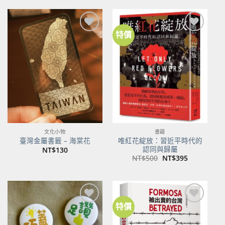
特價
加到
加到
關注
關注
商品
商品
文化小物
書籍
唯紅花綻放：習近平時代的
臺灣金屬書籤 – 海棠花
認同與歸屬
NT$
130
原
目
NT$
500
NT$
395
始
前
價
價
格：
格：
NT$500。
NT$395。
特價
加到
加到
關注
關注