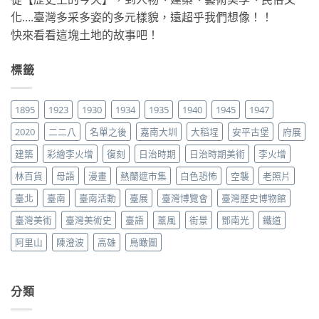
化….臺灣多采多姿的多元樣貌，遠超乎我們想像！！
快來看看這塊土地的故事吧！
標籤
1895
1923
1930
1934
1935
1940
1945
1947
2020
二二八
名單之後
嘉南大圳
大稻埕
安平古堡
府展
建築
彩繪李火增
復刻
日治時期
日治時期美術
李火增
林百貨
母語
漫畫
熱蘭遮市集
白色恐怖
空襲
老照片
臺北
臺南
臺南活動
臺展
臺灣博覽會
臺灣歷史博物館
臺灣美術
臺灣美術史
臺語
薰風
街景
鄧南光
鐵道
阿里山
陳澄波
高雄
鳥瞰圖
分類