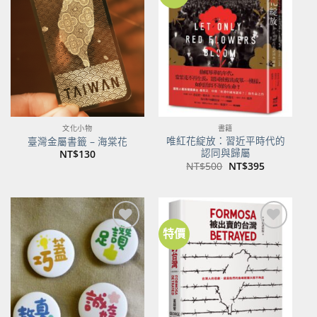
加到
加到
關注
關注
商品
商品
文化小物
書籍
唯紅花綻放：習近平時代的
臺灣金屬書籤 – 海棠花
認同與歸屬
NT$
130
原
目
NT$
500
NT$
395
始
前
價
價
格：
格：
NT$500。
NT$395。
特價
加到
加到
關注
關注
商品
商品