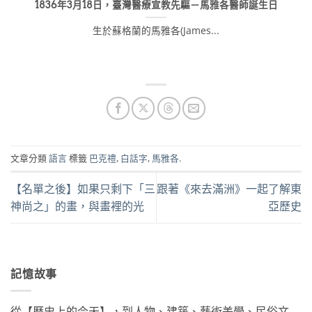
1836年3月18日，臺灣醫療宣教先驅－馬雅各醫師誕生日
生於蘇格蘭的馬雅各(James...
文章分類
語言
標籤
巴克禮
,
白話字
,
馬雅各
.
【名單之後】如果只剩下「三
跟著《來去滿洲》一起了解東
神尚之」的畫，與畫裡的光
亞歷史
記憶故事
從【歷史上的今天】，到人物、建築、藝術美學、民俗文