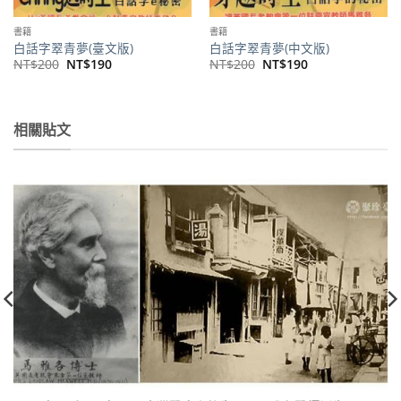
書籍
書籍
白話字翠青夢(臺文版)
白話字翠青夢(中文版)
原
目
原
目
NT$
200
NT$
190
NT$
200
NT$
190
始
前
始
前
價
價
價
價
格：
格：
格：
格：
NT$200。
NT$190。
NT$200。
NT$190。
相關貼文