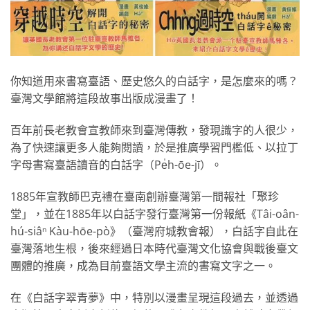
你知道用來書寫臺語、歷史悠久的白話字，是怎麼來的嗎？
臺灣文學館將這段故事出版成漫畫了！
百年前長老教會宣教師來到臺灣傳教，發現識字的人很少，
為了快速讓更多人能夠閱讀，於是推廣學習門檻低、以拉丁
字母書寫臺語讀音的白話字（Pe̍h-ōe-jī）。
1885年宣教師巴克禮在臺南創辦臺灣第一間報社「聚珍
堂」，並在1885年以白話字發行臺灣第一份報紙《Tâi-oân-
hú-siâⁿ Kàu-hōe-pò》（臺灣府城教會報），白話字自此在
臺灣落地生根，後來經過日本時代臺灣文化協會與戰後臺文
團體的推廣，成為目前臺語文學主流的書寫文字之一。
在《白話字翠青夢》中，特別以漫畫呈現這段過去，並透過