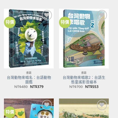
價
價
價
價
格：
格：
格：
格：
NT$500。
NT$350。
NT$100。
NT$80。
特價
特價
加到
加到
關注
關注
商品
商品
書籍
書籍
台灣動物來唱名：台語動物
台灣動物來唱歌2：台語生
圖鑑
態童謠影音繪本
原
目
原
目
NT$
480
NT$
379
NT$
700
NT$
553
始
前
始
前
價
價
價
價
格：
格：
格：
格：
NT$480。
NT$379。
NT$700。
NT$553。
特價
加到
加到