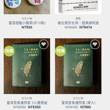
文化小物
書籍
臺語鼓勵小胸章(共10款)
被出賣的台灣：經典譯校版
原
目
NT$
50
NT$
600
NT$
474
始
前
價
價
格：
格：
NT$600。
NT$474。
特價
特價
加到
加到
關注
關注
商品
商品
文化小物
文化小物
臺灣意象護照套 5入優惠組
臺灣意象護照套 (單入)
原
目
原
目
NT$
500
NT$
350
NT$
100
NT$
80
始
前
始
前