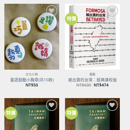
格：
格：
NT$500。
NT$395。
特價
加到
加到
關注
關注
商品
商品
文化小物
書籍
臺語鼓勵小胸章(共10款)
被出賣的台灣：經典譯校版
原
目
NT$
50
NT$
600
NT$
474
始
前
價
價
格：
格：
NT$600。
NT$474。
特價
特價
加到
加到
關注
關注
商品
商品