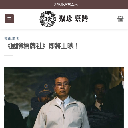
Skip
一起把臺灣找回來
to
content
戰後
,
生活
《國際橋牌社》即將上映！