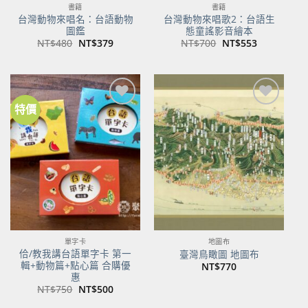
書籍
書籍
台灣動物來唱名：台語動物
台灣動物來唱歌2：台語生
圖鑑
態童謠影音繪本
原
目
原
目
NT$
480
NT$
379
NT$
700
NT$
553
始
前
始
前
價
價
價
價
格：
格：
格：
格：
NT$480。
NT$379。
NT$700。
NT$553。
特價
加到
加到
關注
關注
商品
商品
單字卡
地圖布
佮/教我講台語單字卡 第一
臺灣鳥瞰圖 地圖布
輯+動物篇+點心篇 合購優
NT$
770
惠
原
目
NT$
750
NT$
500
始
前
價
價