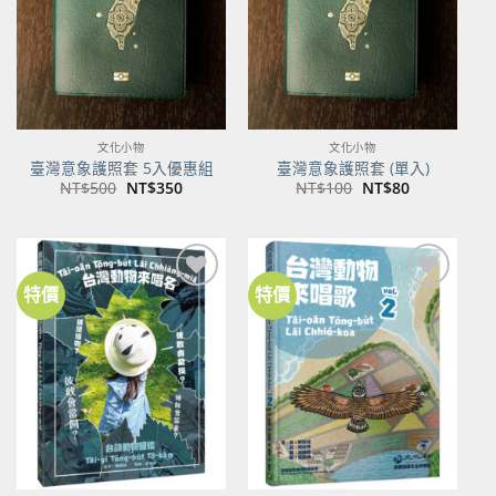
文化小物
文化小物
臺灣意象護照套 5入優惠組
臺灣意象護照套 (單入)
原
目
原
目
NT$
500
NT$
350
NT$
100
NT$
80
始
前
始
前
價
價
價
價
格：
格：
格：
格：
NT$500。
NT$350。
NT$100。
NT$80。
特價
特價
加到
加到
關注
關注
商品
商品