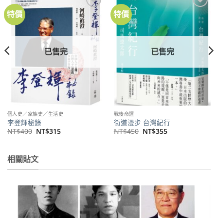
特價
特價
加到
加到
關注
關注
商品
商品
已售完
已售完
個人史／家族史／生活史
戰後命運
李登輝秘錄
街道漫步 台灣紀行
原
目
原
目
NT$
400
NT$
315
NT$
450
NT$
355
始
前
始
前
價
價
價
價
格：
格：
格：
格：
NT$400。
NT$315。
NT$450。
NT$355。
相關貼文