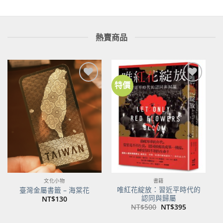
熱賣商品
特價
加到
加到
關注
關注
商品
商品
文化小物
書籍
唯紅花綻放：習近平時代的
臺灣金屬書籤 – 海棠花
認同與歸屬
NT$
130
原
目
NT$
500
NT$
395
始
前
價
價