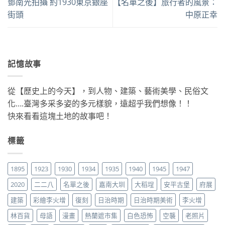
鄧南光拍攝 約1930東京銀座
【名單之後】旅行者的風景：
街頭
中原正幸
記憶故事
從【歷史上的今天】，到人物、建築、藝術美學、民俗文
化….臺灣多采多姿的多元樣貌，遠超乎我們想像！！
快來看看這塊土地的故事吧！
標籤
1895
1923
1930
1934
1935
1940
1945
1947
2020
二二八
名單之後
嘉南大圳
大稻埕
安平古堡
府展
建築
彩繪李火增
復刻
日治時期
日治時期美術
李火增
林百貨
母語
漫畫
熱蘭遮市集
白色恐怖
空襲
老照片