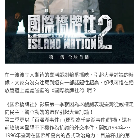
在一波波令人期待的臺灣戲劇輪番播映、引起大量討論的時
候，大家有沒有注意到還有一部話題性超高、卻很可惜在播
放管道上處處碰壁的《國際橋牌社2》呢？
《國際橋牌社》影集第一季就因為以戲劇表現臺灣從威權走
向民主，驚心動魄的過程引起大量討論！
第二季更以「百澤湖事件」(原型為千島湖事件)開場，還有
前總統李登輝不下機作為抗議的外交事件，開始1994年～
1996年臺灣在國際和島內的各式政治角力，目前釋出的第