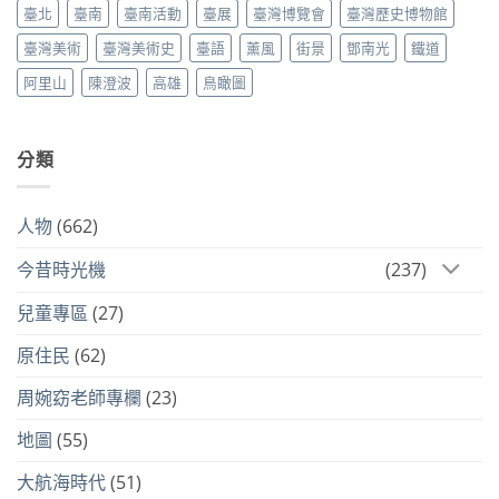
臺北
臺南
臺南活動
臺展
臺灣博覽會
臺灣歷史博物館
臺灣美術
臺灣美術史
臺語
薰風
街景
鄧南光
鐵道
阿里山
陳澄波
高雄
鳥瞰圖
分類
人物
(662)
今昔時光機
(237)
兒童專區
(27)
原住民
(62)
周婉窈老師專欄
(23)
地圖
(55)
大航海時代
(51)