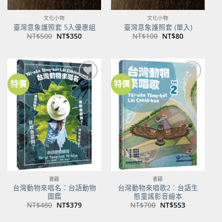
文化小物
文化小物
臺灣意象護照套 5入優惠組
臺灣意象護照套 (單入)
原
目
原
目
NT$
500
NT$
350
NT$
100
NT$
80
始
前
始
前
價
價
價
價
格：
格：
格：
格：
NT$500。
NT$350。
NT$100。
NT$80。
特價
特價
加到
加到
關注
關注
商品
商品
書籍
書籍
台灣動物來唱名：台語動物
台灣動物來唱歌2：台語生
圖鑑
態童謠影音繪本
原
目
原
目
NT$
480
NT$
379
NT$
700
NT$
553
始
前
始
前
價
價
價
價