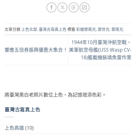
文章分類
上色北部
,
臺灣古寫真上色
標籤
彩繪鄧南光
,
鄧世光
,
鄧南光
.
1944年10月臺灣沖航空戰，
響應五倍券振興優惠大集合！
美軍航空母艦(USS Wasp CV-
18)艦載機裝填魚雷作業
將臺灣黑白老照片數位上色，為記憶增添色彩。
臺灣古寫真上色
上色高雄
(10)