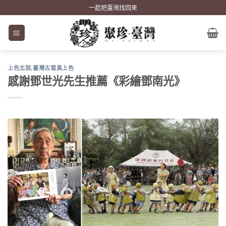
Skip
一起把臺灣找回來
to
content
上色北部
,
臺灣古寫真上色
感謝鄧世光先生推薦《彩繪鄧南光》