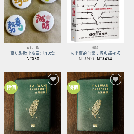
商品
商品
文化小物
書籍
臺語鼓勵小胸章(共10款)
被出賣的台灣：經典譯校版
原
目
NT$
50
NT$
600
NT$
474
始
前
價
價
格：
格：
NT$600。
NT$474。
特價
特價
加到
加到
關注
關注
商品
商品