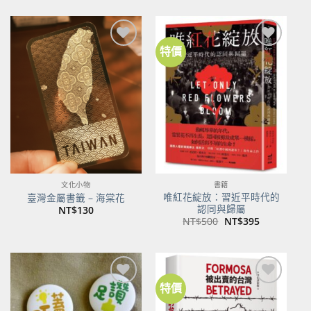
特價
加到
加到
關注
關注
商品
商品
文化小物
書籍
唯紅花綻放：習近平時代的
臺灣金屬書籤 – 海棠花
認同與歸屬
NT$
130
原
目
NT$
500
NT$
395
始
前
價
價
格：
格：
NT$500。
NT$395。
特價
加到
加到
關注
關注