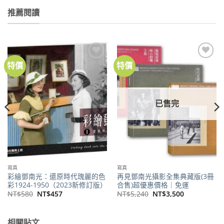
推薦閱讀
特價
特價
加到
加到
關注
關注
商品
商品
已售完
寫真
寫真
彩繪鄧南光：還原時代瑰麗的色
再見鄧南光攝影全集典藏版(3冊
彩1924-1950（2023新修訂版）
合售)超優惠價格｜免運
原
目
原
目
NT$
580
NT$
457
NT$
5,240
NT$
3,500
始
前
始
前
價
價
價
價
格：
格：
格：
格：
NT$580。
NT$457。
NT$5,240。
NT$3,500。
相關貼文