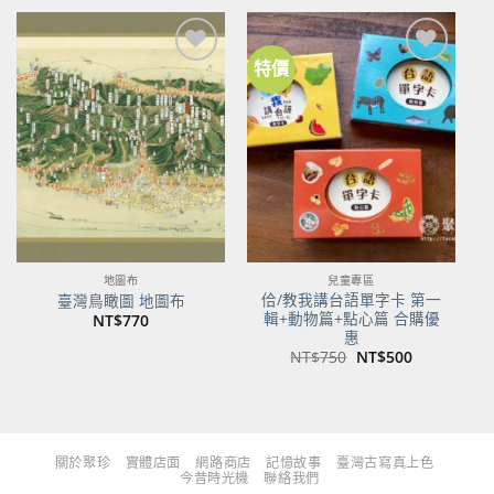
格：
格：
格：
格：
NT$480。
NT$379。
NT$700。
NT$553。
特價
加到
加到
關注
關注
商品
商品
地圖布
兒童專區
佮/教我講台語單字卡 第一
臺灣鳥瞰圖 地圖布
輯+動物篇+點心篇 合購優
NT$
770
惠
原
目
NT$
750
NT$
500
始
前
價
價
格：
格：
NT$750。
NT$500。
關於聚珍
實體店面
網路商店
記憶故事
臺灣古寫真上色
今昔時光機
聯絡我們