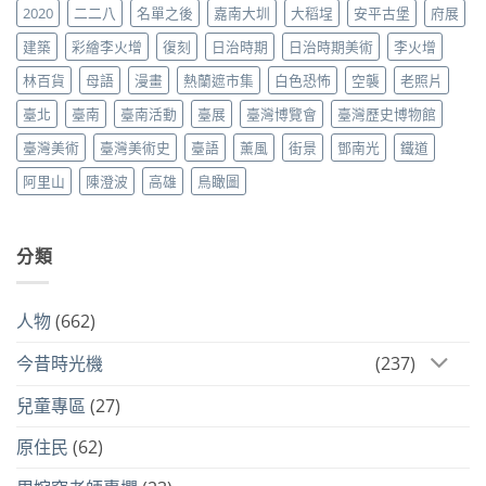
2020
二二八
名單之後
嘉南大圳
大稻埕
安平古堡
府展
建築
彩繪李火增
復刻
日治時期
日治時期美術
李火增
林百貨
母語
漫畫
熱蘭遮市集
白色恐怖
空襲
老照片
臺北
臺南
臺南活動
臺展
臺灣博覽會
臺灣歷史博物館
臺灣美術
臺灣美術史
臺語
薰風
街景
鄧南光
鐵道
阿里山
陳澄波
高雄
鳥瞰圖
分類
人物
(662)
今昔時光機
(237)
兒童專區
(27)
原住民
(62)