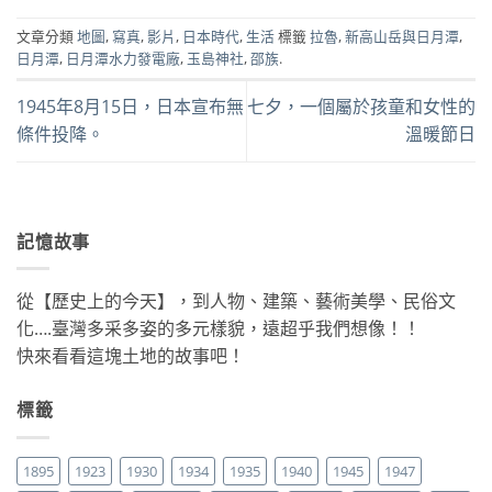
文章分類
地圖
,
寫真
,
影片
,
日本時代
,
生活
標籤
拉魯
,
新高山岳與日月潭
,
日月潭
,
日月潭水力發電廠
,
玉島神社
,
邵族
.
1945年8月15日，日本宣布無
七夕，一個屬於孩童和女性的
條件投降。
溫暖節日
記憶故事
從【歷史上的今天】，到人物、建築、藝術美學、民俗文
化….臺灣多采多姿的多元樣貌，遠超乎我們想像！！
快來看看這塊土地的故事吧！
標籤
1895
1923
1930
1934
1935
1940
1945
1947