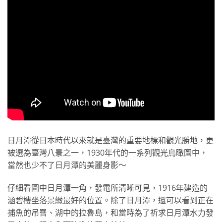
日月潭從日本時代以來就是臺灣的重要地標和觀光勝地，更
被選為臺灣八景之一，1930年代的一系列觀光鳥瞰圖中，
當然也少不了日月潭的美麗身影～
仔細看圖中日月潭一角，發電所清晰可見，1916年建造的
涵碧樓坐落景緻最好的位置。除了日月潭，還可以看到正在
捕魚的吊罾、湖中的拉魯島，和當時為了祈求日月潭水力發