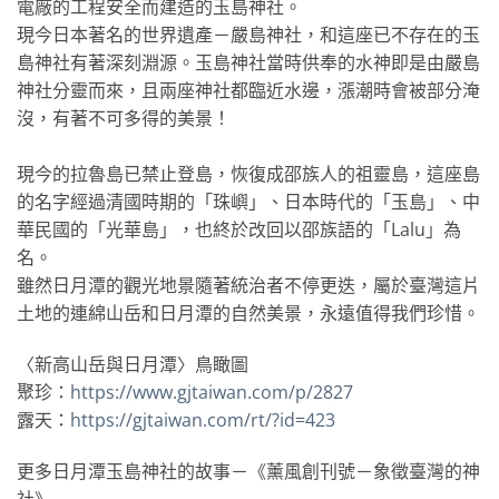
電廠的工程安全而建造的玉島神社。
現今日本著名的世界遺產－嚴島神社，和這座已不存在的玉
島神社有著深刻淵源。玉島神社當時供奉的水神即是由嚴島
神社分靈而來，且兩座神社都臨近水邊，漲潮時會被部分淹
沒，有著不可多得的美景！
現今的拉魯島已禁止登島，恢復成邵族人的祖靈島，這座島
的名字經過清國時期的「珠嶼」、日本時代的「玉島」、中
華民國的「光華島」，也終於改回以邵族語的「Lalu」為
名。
雖然日月潭的觀光地景隨著統治者不停更迭，屬於臺灣這片
土地的連綿山岳和日月潭的自然美景，永遠值得我們珍惜。
〈新高山岳與日月潭〉鳥瞰圖
聚珍：
https://www.gjtaiwan.com/p/2827
露天：
https://gjtaiwan.com/rt/?id=423
更多日月潭玉島神社的故事－《薰風創刊號－象徵臺灣的神
社》