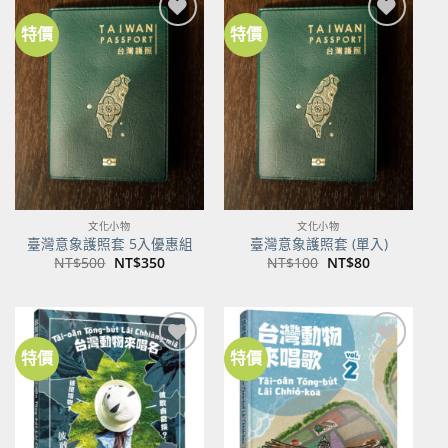
特價
特價
加到
加到
關注
關注
商品
商品
文化小物
文化小物
臺灣意象護照套 5入優惠組
臺灣意象護照套 (單入)
原
目
原
目
NT$
500
NT$
350
NT$
100
NT$
80
始
前
始
前
價
價
價
價
格：
格：
格：
格：
NT$500。
NT$350。
NT$100。
NT$80。
特價
特價
加到
加到
關注
關注
商品
商品