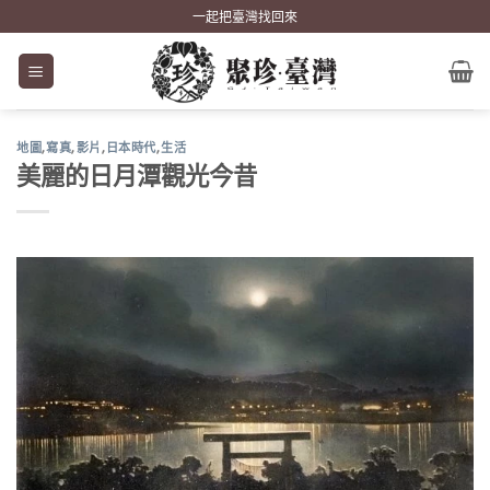
Skip
一起把臺灣找回來
to
content
地圖
,
寫真
,
影片
,
日本時代
,
生活
美麗的日月潭觀光今昔