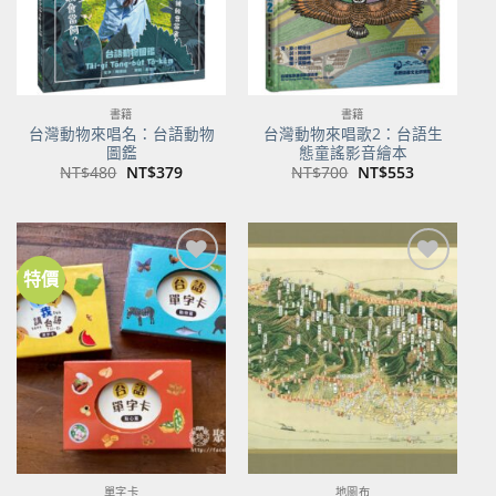
書籍
書籍
台灣動物來唱名：台語動物
台灣動物來唱歌2：台語生
圖鑑
態童謠影音繪本
原
目
原
目
NT$
480
NT$
379
NT$
700
NT$
553
始
前
始
前
價
價
價
價
格：
格：
格：
格：
NT$480。
NT$379。
NT$700。
NT$553。
特價
加到
加到
關注
關注
商品
商品
單字卡
地圖布