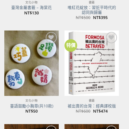
文化小物
書籍
唯紅花綻放：習近平時代的
臺灣金屬書籤 – 海棠花
認同與歸屬
NT$
130
原
目
NT$
500
NT$
395
始
前
價
價
格：
格：
NT$500。
NT$395。
特價
加到
加到
關注
關注
商品
商品
文化小物
書籍
臺語鼓勵小胸章(共10款)
被出賣的台灣：經典譯校版
原
目
NT$
50
NT$
600
NT$
474
始
前
價
價
格：
格：
NT$600。
NT$474。