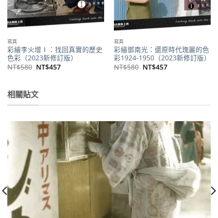
寫真
寫真
彩繪李火增Ⅰ：找回真實的歷史
彩繪鄧南光：還原時代瑰麗的色
色彩（2023新修訂版）
彩1924-1950（2023新修訂版）
原
目
原
目
NT$
580
NT$
457
NT$
580
NT$
457
始
前
始
前
價
價
價
價
格：
格：
格：
格：
NT$580。
NT$457。
NT$580。
NT$457。
相關貼文