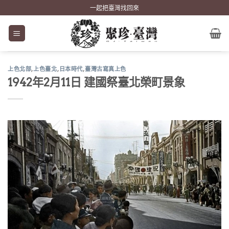
Skip
一起把臺灣找回來
to
content
上色北部
,
上色臺北
,
日本時代
,
臺灣古寫真上色
1942年2月11日 建國祭臺北榮町景象