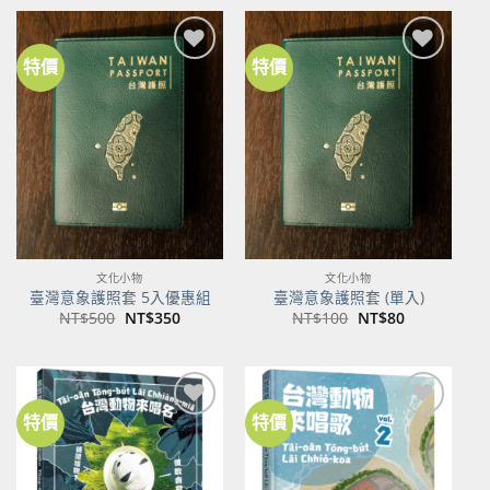
格：
格：
NT$600。
NT$474。
特價
特價
加到
加到
關注
關注
商品
商品
文化小物
文化小物
臺灣意象護照套 5入優惠組
臺灣意象護照套 (單入)
原
目
原
目
NT$
500
NT$
350
NT$
100
NT$
80
始
前
始
前
價
價
價
價
格：
格：
格：
格：
NT$500。
NT$350。
NT$100。
NT$80。
特價
特價
加到
加到
關注
關注
商品
商品