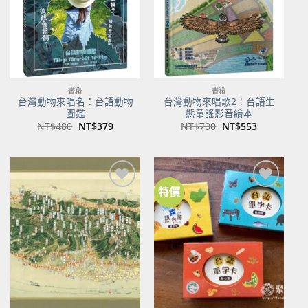
書籍
書籍
台灣動物來唱名：台語動物
台灣動物來唱歌2：台語生
圖鑑
態童謠影音繪本
原
目
原
目
NT$
480
NT$
379
NT$
700
NT$
553
始
前
始
前
價
價
價
價
格：
格：
格：
格：
NT$480。
NT$379。
NT$700。
NT$553。
特價
加到
加到
關注
關注
商品
商品