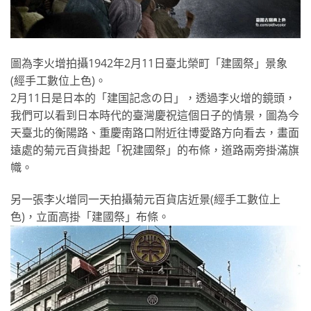
圖為李火增拍攝1942年2月11日臺北榮町「建國祭」景象
(經手工數位上色)。
2月11日是日本的「建国記念の日」，透過李火增的鏡頭，
我們可以看到日本時代的臺灣慶祝這個日子的情景，圖為今
天臺北的衡陽路、重慶南路口附近往博愛路方向看去，畫面
遠處的菊元百貨掛起「祝建國祭」的布條，道路兩旁掛滿旗
幟。
另一張李火增同一天拍攝菊元百貨店近景(經手工數位上
色)，立面高掛「建國祭」布條。