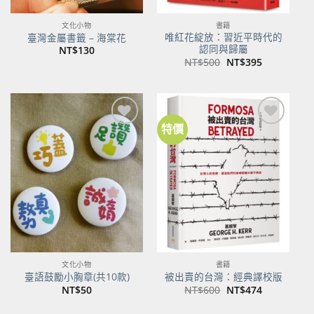
文化小物
書籍
唯紅花綻放：習近平時代的
臺灣金屬書籤 – 海棠花
認同與歸屬
NT$
130
原
目
NT$
500
NT$
395
始
前
價
價
格：
格：
NT$500。
NT$395。
特價
加到
加到
關注
關注
商品
商品
文化小物
書籍
臺語鼓勵小胸章(共10款)
被出賣的台灣：經典譯校版
原
目
NT$
50
NT$
600
NT$
474
始
前
價
價