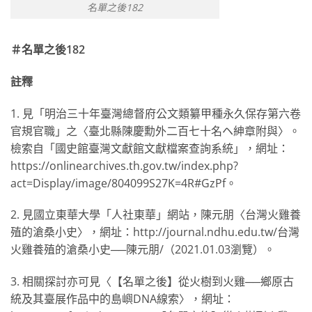
名單之後182
＃名單之後182
註釋
1. 見「明治三十年臺灣總督府公文類纂甲種永久保存第六卷
官規官職」之〈臺北縣陳慶勳外二百七十名ヘ紳章附與〉。
檢索自「國史館臺灣文獻館文獻檔案查詢系統」，網址：
https://onlinearchives.th.gov.tw/index.php?
act=Display/image/804099S27K=4R#GzPf。
2. 見國立東華大學「人社東華」網站，陳元朋〈台灣火雞養
殖的滄桑小史〉，網址：http://journal.ndhu.edu.tw/台灣
火雞養殖的滄桑小史──陳元朋/（2021.01.03瀏覽）。
3. 相關探討亦可見〈【名單之後】從火樹到火雞──鄉原古
統及其臺展作品中的島嶼DNA線索〉，網址：