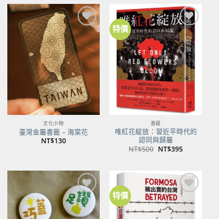
特價
加到
加到
關注
關注
商品
商品
文化小物
書籍
唯紅花綻放：習近平時代的
臺灣金屬書籤 – 海棠花
認同與歸屬
NT$
130
原
目
NT$
500
NT$
395
始
前
價
價
格：
格：
NT$500。
NT$395。
特價
加到
加到
關注
關注