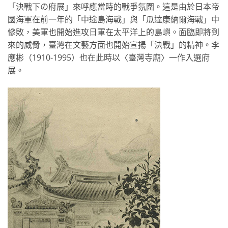
「決戰下の府展」來呼應當時的戰爭氛圍。這是由於日本帝
國海軍在前一年的「中途島海戰」與「瓜達康納爾海戰」中
慘敗，美軍也開始進攻日軍在太平洋上的島嶼。面臨即將到
來的威脅，臺灣在文藝方面也開始宣揚「決戰」的精神。李
應彬（1910-1995）也在此時以〈臺灣寺廟〉一作入選府
展。