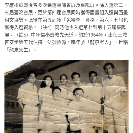
李應彬於戰後曾多次獲選臺灣省展及臺陽展。除入選第二、
三屆臺灣省展，更於第四屆省展同時獲得國畫組入選與西畫
組文協獎。此後在第五屆獲「免審查」資格，第六、七屆也
獲得入選資格。（註4）同時他也入選第七到第十五屆臺陽
展。（註5）中年信奉齋教先天道，約於1964年，出任土城
普安堂第五代住持，法號悟源。晚年號「龍泉老人」，世稱
「龍泉先生」。