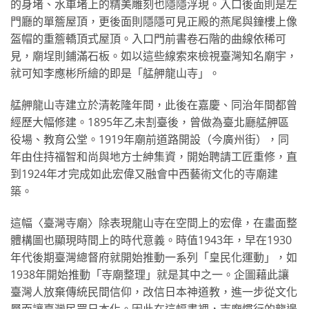
的身堵、水車堵上的精美雕刻也隱隱浮現。入口後面則是左
門廳的單簷屋頂，更後面則隱隱可見正殿的燕尾與鐘樓上像
盔帽的重簷轎頂式屋頂。入口門前書卷石階的曲線依稀可
見，廟埕則鋪滿石板。如以這些線索來檢視臺灣知名廟宇，
就可知李應彬所繪的即是「艋舺龍山寺」。
艋舺龍山寺建立於清乾隆年間，此後在嘉慶、同治年間都曾
經歷大幅修建。1895年乙未割臺後，曾做為臺北廳艋舺區
役場、教育公堂。1919年廟前道路開設（今廣州街），同
年由住持福智和尚與地方士紳集資，開始聘請工匠重修，直
到1924年才完成如此宏偉又融會中西藝術文化的寺廟建
築。
這幅〈臺灣寺廟〉除表現龍山寺在空間上的宏偉，在畫面整
體構圖也顯現時間上的時代意義。時值1943年，早在1930
年代後期臺灣總督府就開始推動一系列「皇民化運動」，如
1938年開始推動「寺廟整理」就是其中之一。企圖藉此讓
臺灣人放棄傳統民間信仰，改信日本神道教，進一步從文化
層面讓臺灣民眾日本化。因此在這幅畫裡，寺廟慣行的龍邊