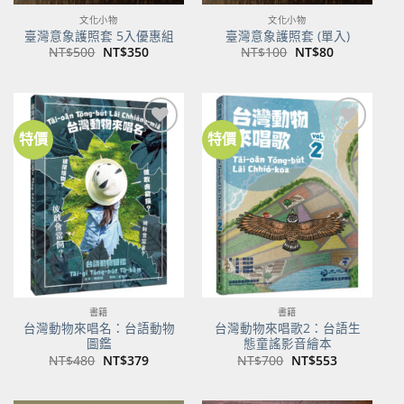
文化小物
文化小物
臺灣意象護照套 5入優惠組
臺灣意象護照套 (單入)
原
目
原
目
NT$
500
NT$
350
NT$
100
NT$
80
始
前
始
前
價
價
價
價
格：
格：
格：
格：
NT$500。
NT$350。
NT$100。
NT$80。
特價
特價
加到
加到
關注
關注
商品
商品
書籍
書籍
台灣動物來唱名：台語動物
台灣動物來唱歌2：台語生
圖鑑
態童謠影音繪本
原
目
原
目
NT$
480
NT$
379
NT$
700
NT$
553
始
前
始
前
價
價
價
價
格：
格：
格：
格：