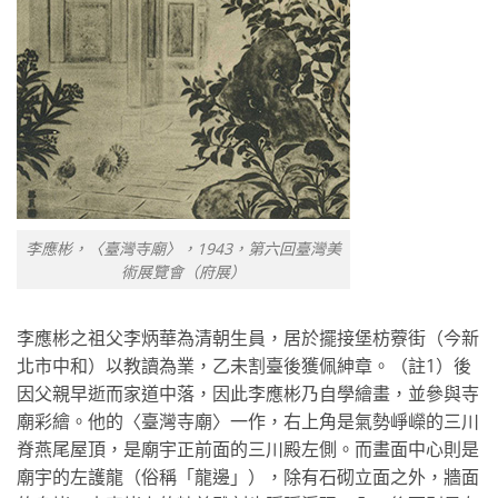
李應彬，〈臺灣寺廟〉，1943，第六回臺灣美
術展覽會（府展）
李應彬之祖父李炳華為清朝生員，居於擺接堡枋藔街（今新
北市中和）以教讀為業，乙未割臺後獲佩紳章。（註1）後
因父親早逝而家道中落，因此李應彬乃自學繪畫，並參與寺
廟彩繪。他的〈臺灣寺廟〉一作，右上角是氣勢崢嶸的三川
脊燕尾屋頂，是廟宇正前面的三川殿左側。而畫面中心則是
廟宇的左護龍（俗稱「龍邊」），除有石砌立面之外，牆面