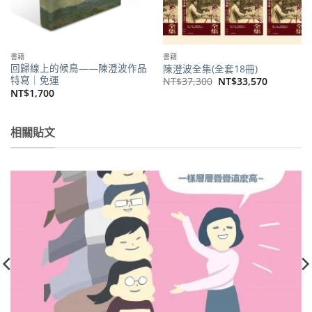
書籍
書籍
回歸線上的候鳥——陳澄波作品
陳澄波全集(全套18冊)
特寫｜免運
原
目
NT$
37,300
NT$
33,570
始
前
NT$
1,700
價
價
格：
格：
NT$37,300。
NT$33,5
。
相關貼文