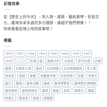
記憶故事
從【歷史上的今天】，到人物、建築、藝術美學、民俗文
化….臺灣多采多姿的多元樣貌，遠超乎我們想像！！
快來看看這塊土地的故事吧！
標籤
1895
1923
1930
1934
1935
1940
1945
1947
2020
二二八
名單之後
嘉南大圳
大稻埕
安平古堡
府展
建築
彩繪李火增
復刻
日治時期
日治時期美術
李火增
林百貨
母語
漫畫
熱蘭遮市集
白色恐怖
空襲
老照片
臺北
臺南
臺南活動
臺展
臺灣博覽會
臺灣歷史博物館
臺灣美術
臺灣美術史
臺語
薰風
街景
鄧南光
鐵道
阿里山
陳澄波
高雄
鳥瞰圖