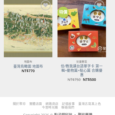
NT$480。
NT$379。
NT$700。
NT$553。
特價
加到
加到
關注
關注
商品
商品
地圖布
兒童專區
佮/教我講台語單字卡 第一
臺灣鳥瞰圖 地圖布
輯+動物篇+點心篇 合購優
NT$
770
惠
原
目
NT$
750
NT$
500
始
前
價
價
格：
格：
NT$750。
NT$500。
關於聚珍
實體店面
網路商店
記憶故事
臺灣古寫真上色
今昔時光機
聯絡我們
Copyright 2026 ©
點子貓科技 ‧ 聚珍臺灣