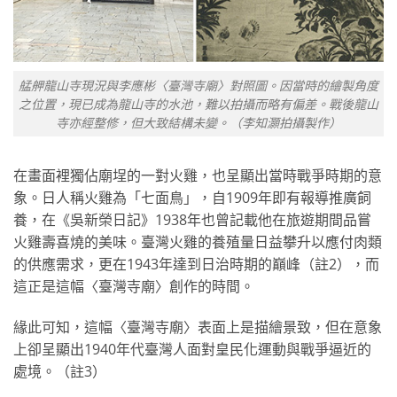
艋舺龍山寺現況與李應彬〈臺灣寺廟〉對照圖。因當時的繪製角度
之位置，現已成為龍山寺的水池，難以拍攝而略有偏差。戰後龍山
寺亦經整修，但大致結構未變。（李知灝拍攝製作）
在畫面裡獨佔廟埕的一對火雞，也呈顯出當時戰爭時期的意
象。日人稱火雞為「七面鳥」，自1909年即有報導推廣飼
養，在《吳新榮日記》1938年也曾記載他在旅遊期間品嘗
火雞壽喜燒的美味。臺灣火雞的養殖量日益攀升以應付肉類
的供應需求，更在1943年達到日治時期的巔峰（註2），而
這正是這幅〈臺灣寺廟〉創作的時間。
緣此可知，這幅〈臺灣寺廟〉表面上是描繪景致，但在意象
上卻呈顯出1940年代臺灣人面對皇民化運動與戰爭逼近的
處境。（註3）