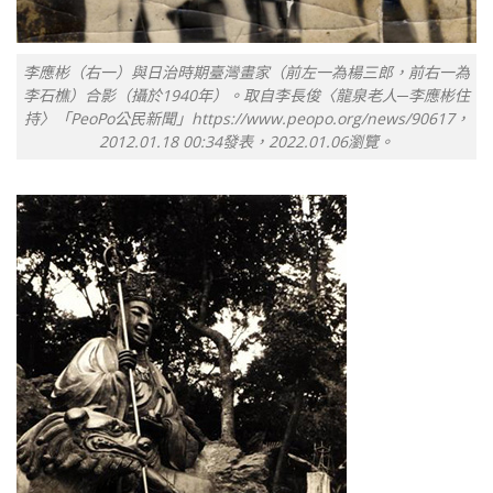
李應彬（右一）與日治時期臺灣畫家（前左一為楊三郎，前右一為
李石樵）合影（攝於1940年）。取自李長俊〈龍泉老人─李應彬住
持〉「PeoPo公民新聞」https://www.peopo.org/news/90617，
2012.01.18 00:34發表，2022.01.06瀏覽。