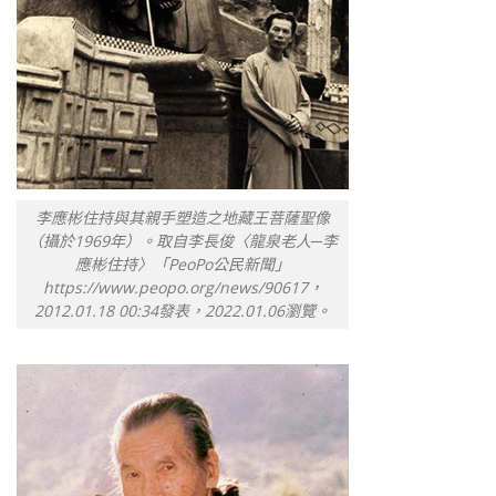
李應彬住持與其親手塑造之地藏王菩薩聖像
（攝於1969年）。取自李長俊〈龍泉老人─李
應彬住持〉「PeoPo公民新聞」
https://www.peopo.org/news/90617，
2012.01.18 00:34發表，2022.01.06瀏覽。