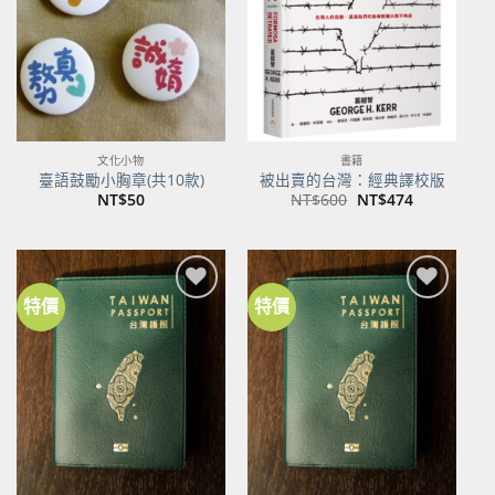
商品
商品
文化小物
書籍
臺語鼓勵小胸章(共10款)
被出賣的台灣：經典譯校版
原
目
NT$
50
NT$
600
NT$
474
始
前
價
價
格：
格：
NT$600。
NT$474。
特價
特價
加到
加到
關注
關注
商品
商品