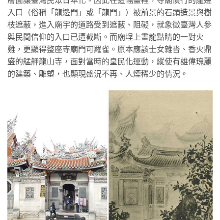
入口（俗稱「龍邊門」或「龍門」）被前景的石頭造景與樹
枝遮蔽，進入廟宇的道路受到遮蔽、阻礙，就象徵臺灣人參
與民間信仰的入口已遭截斷。而廟埕上畫龍點睛的一對火
雞，更顯得整座寺廟門可羅雀。原本應該士女雜沓、香火鼎
盛的艋舺龍山寺，面對當時的皇民化運動，縱使有雄偉瑰麗
的建築、雕塑，也顯現盛況不再、人煙稀少的情況。