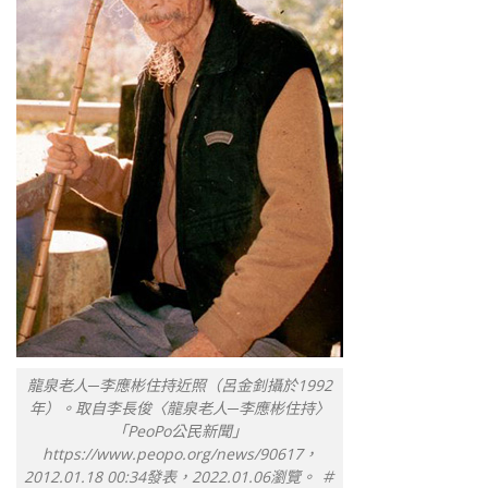
龍泉老人─李應彬住持近照（呂金釗攝於1992
年）。取自李長俊〈龍泉老人─李應彬住持〉
「PeoPo公民新聞」
https://www.peopo.org/news/90617，
2012.01.18 00:34發表，2022.01.06瀏覽。 ＃