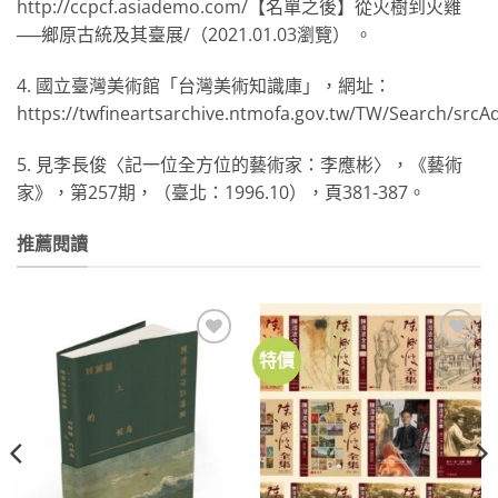
http://ccpcf.asiademo.com/【名單之後】從火樹到火雞
──鄉原古統及其臺展/（2021.01.03瀏覽） 。
4. 國立臺灣美術館「台灣美術知識庫」，網址：
https://twfineartsarchive.ntmofa.gov.tw/TW/Search/src
5. 見李長俊〈記一位全方位的藝術家：李應彬〉，《藝術
家》，第257期，（臺北：1996.10），頁381-387。
推薦閱讀
特價
加到
加到
關注
關注
商品
商品