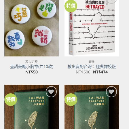
特價
加到
加到
關注
關注
商品
商品
文化小物
書籍
臺語鼓勵小胸章(共10款)
被出賣的台灣：經典譯校版
原
目
NT$
50
NT$
600
NT$
474
始
前
價
價
格：
格：
NT$600。
NT$474。
特價
特價
加到
加到
關注
關注
商品
商品