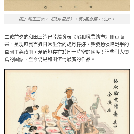
圖3. 和田三造，《淡水風景》，第5回台展，1931。
二戰前夕的和田三造曾陸續發表《昭和職業繪盡》冊頁版
畫，呈現庶民百姓日常生活的歲月靜好，與發動侵略戰爭的
軍國主義政府，矛盾地存在於同一時空的國度！這些引人懷
舊的圖像，至今仍是和田流傳最廣的作品。