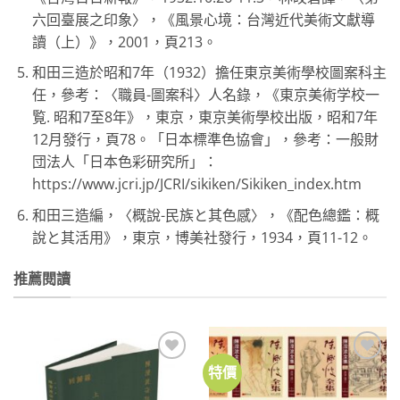
六回臺展之印象〉，《風景心境：台灣近代美術文獻導
讀（上）》，2001，頁213。
和田三造於昭和7年（1932）擔任東京美術學校圖案科主
任，參考：〈職員-圖案科〉人名錄，《東京美術学校一
覧. 昭和7至8年》，東京，東京美術學校出版，昭和7年
12月發行，頁78。「日本標準色協會」，參考：一般財
団法人「日本色彩研究所」：
https://www.jcri.jp/JCRI/sikiken/Sikiken_index.htm
和田三造編，〈概說-民族と其色感〉，《配色總鑑：概
說と其活用》，東京，博美社發行，1934，頁11-12。
推薦閱讀
特價
加到
加到
關注
關注
商品
商品