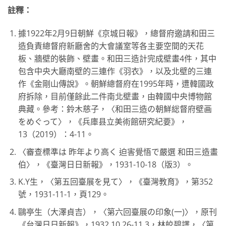
註釋：
據1922年2月9日朝鮮《京城日報》，總督府邀請和田三
造負責總督府新廳舍的大會議室等各主要空間的天花
板、牆壁的裝飾、壁畫。和田三造計完成壁畫4件，其中
包含中央大廳南壁的三連作《羽衣》，以及北壁的三連
作《金剛山傳說》。朝鮮總督府在1995年時，遭韓國政
府拆除，目前僅餘此二件南北壁畫，由韓國中央博物館
典藏。參考：鈴木慈子，〈和田三造の朝鮮総督府壁画
をめぐって〉，《兵庫县立美術館研究紀要》，
13（2019）：4-11。
〈審查標準は 昨年より高く 迫害覺悟で嚴選 和田三造畫
伯〉，《臺灣日日新報》，1931-10-18（版3）。
K.Y生，〈第五回臺展を見て〉，《臺灣教育》，第352
號，1931-11-1，頁129。
鷗亭生（大澤貞吉），〈第六回臺展の印象(一)〉，原刊
《台灣日日新報》，1932.10.26-11.3，林皎碧譯，〈第