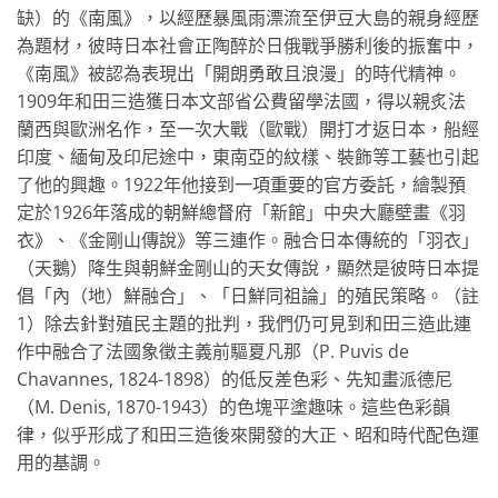
缺）的《南風》，以經歷暴風雨漂流至伊豆大島的親身經歷
為題材，彼時日本社會正陶醉於日俄戰爭勝利後的振奮中，
《南風》被認為表現出「開朗勇敢且浪漫」的時代精神。
1909年和田三造獲日本文部省公費留學法國，得以親炙法
蘭西與歐洲名作，至一次大戰（歐戰）開打才返日本，船經
印度、緬甸及印尼途中，東南亞的紋樣、裝飾等工藝也引起
了他的興趣。1922年他接到一項重要的官方委託，繪製預
定於1926年落成的朝鮮總督府「新館」中央大廳壁畫《羽
衣》、《金剛山傳說》等三連作。融合日本傳統的「羽衣」
（天鵝）降生與朝鮮金剛山的天女傳說，顯然是彼時日本提
倡「內（地）鮮融合」、「日鮮同祖論」的殖民策略。（註
1）除去針對殖民主題的批判，我們仍可見到和田三造此連
作中融合了法國象徵主義前驅夏凡那（P. Puvis de
Chavannes, 1824-1898）的低反差色彩、先知畫派德尼
（M. Denis, 1870-1943）的色塊平塗趣味。這些色彩韻
律，似乎形成了和田三造後來開發的大正、昭和時代配色運
用的基調。