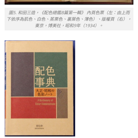
圖5. 和田三造，《配色總鑑B篇第一輯》 內頁色票（左：由上而
下依序為肌色、白色、蒸栗色、裏葉色、薄色）、版權頁（右），
東京，博美社，昭和9年（1934）。