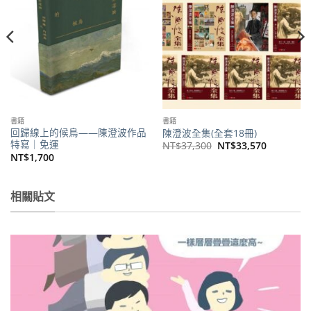
書籍
書籍
回歸線上的候鳥——陳澄波作品
陳澄波全集(全套18冊)
特寫｜免運
原
目
NT$
37,300
NT$
33,570
始
前
NT$
1,700
價
價
格：
格：
NT$37,300。
NT$33,5
。
相關貼文