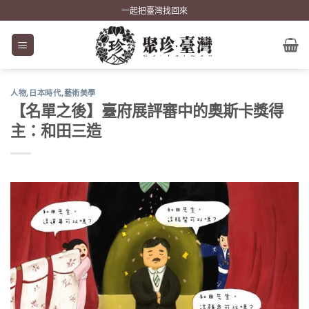
Skip
一起把臺灣找回來
to
content
人物
,
日本時代
,
藝術美學
【名單之後】臺府展評審中的奧斯卡獎得
主：和田三造