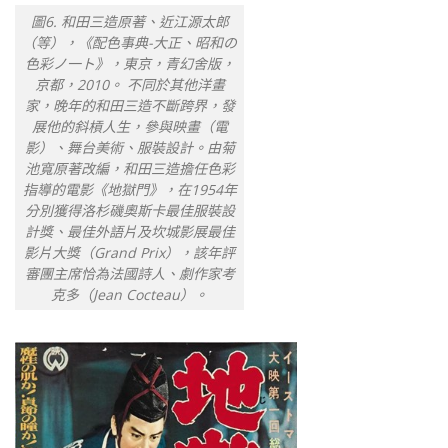
圖6. 和田三造原著、近江源太郎
（等），《配色事典-大正、昭和の
色彩ノ一ト》，東京，青幻舍版，
京都，2010。 不同於其他洋畫
家，晚年的和田三造不斷跨界，發
展他的斜槓人生，參與映畫（電
影）、舞台美術、服裝設計。由菊
池寬原著改編，和田三造擔任色彩
指導的電影《地獄門》，在1954年
分別獲得洛杉磯奧斯卡最佳服裝設
計獎、最佳外語片及坎城影展最佳
影片大獎（Grand Prix），該年評
審團主席恰為法國詩人、劇作家考
克多（Jean Cocteau）。