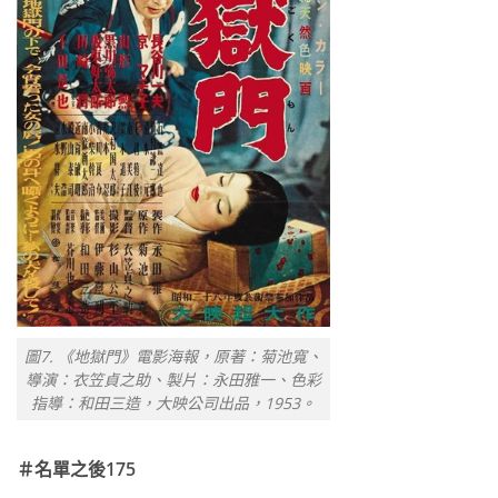
圖7. 《地獄門》電影海報，原著：菊池寬、
導演：衣笠貞之助、製片：永田雅一、色彩
指導：和田三造，大映公司出品，1953。
＃名單之後175