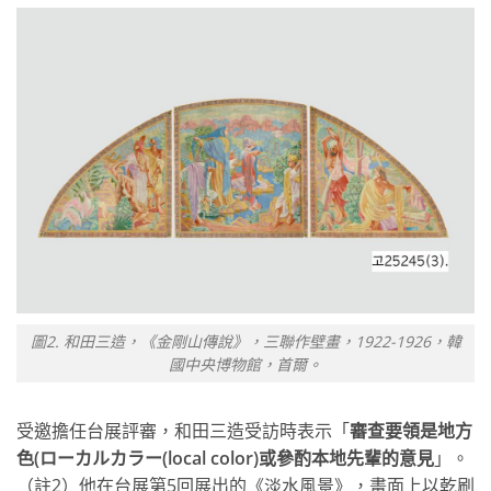
圖2. 和田三造，《金剛山傳說》，三聯作壁畫，1922-1926，韓
國中央博物館，首爾。
受邀擔任台展評審，和田三造受訪時表示「
審查要領是地方
色(ローカルカラー(local color)或參酌本地先輩的意見
」。
（註2）他在台展第5回展出的《淡水風景》，畫面上以乾刷