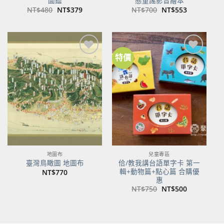
圖鑑
態童謠影音繪本
原
目
原
目
NT$
480
NT$
379
NT$
700
NT$
553
始
前
始
前
價
價
價
價
格：
格：
格：
格：
NT$480。
NT$379。
NT$700。
NT$553。
特價
加到
加到
關注
關注
商品
商品
地圖布
兒童專區
佮/教我講台語單字卡 第一
臺灣鳥瞰圖 地圖布
輯+動物篇+點心篇 合購優
NT$
770
惠
原
目
NT$
750
NT$
500
始
前
價
價
格：
格：
NT$750。
NT$500。