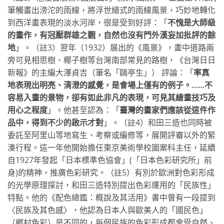
筆觸畫出滂沱的雨線，將浮世繪式的雨線風景，巧妙地轉化
到西洋畫表現的淡水河岸，很是受到好評：「
不愧是大師級
的畫作，有冠壓群雄之觀，自然也沒有門外漢妄加批評的餘
地
」。（註3）翌年（1932）展出的《風景》，畫中道路兩
旁可見相思樹、椰子樹等台灣南部常見的路樹，《台灣日日
新報》的主編大澤貞吉（筆名「鷗亭生」） 評論：「
率真
地表現出明亮、清澄的感覺，是會場上僅有的例子。……不
容易入畫的景物，卻有如此非凡的表現，可見其繪畫技巧及
用心之程度
」。他甚至認為：「
臺灣的畫家們應該從這件作
品中，得到不少的啟示才對
」。（註4）和田三造也同時被
委託至阿里山等地寫生、考察或編修等，展開評審以外的緊
湊行程。這一年他開始擔任東京美術學校圖案科主任，延續
自1927年發起「日本標準色協會」(「日本色彩研究所」前
身)的精神，推廣色彩研究。（註5）有別於歐洲對色彩形成
的光學原理探討，和田三造特別提出色彩運用的「民族性」
特點。他的《配色總鑑：概說及其活用》書中曾有一段提到
〈民族及其色感〉，他認為日本人與歐美人的「國民色」
（鄉村色彩）是不同的，每個民族的色彩形成都會受自然、