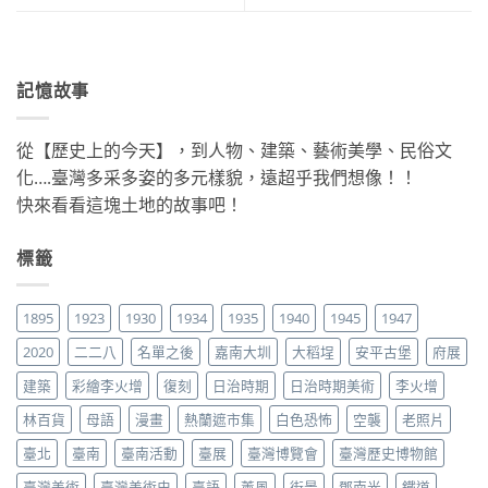
記憶故事
從【歷史上的今天】，到人物、建築、藝術美學、民俗文
化….臺灣多采多姿的多元樣貌，遠超乎我們想像！！
快來看看這塊土地的故事吧！
標籤
1895
1923
1930
1934
1935
1940
1945
1947
2020
二二八
名單之後
嘉南大圳
大稻埕
安平古堡
府展
建築
彩繪李火增
復刻
日治時期
日治時期美術
李火增
林百貨
母語
漫畫
熱蘭遮市集
白色恐怖
空襲
老照片
臺北
臺南
臺南活動
臺展
臺灣博覽會
臺灣歷史博物館
臺灣美術
臺灣美術史
臺語
薰風
街景
鄧南光
鐵道