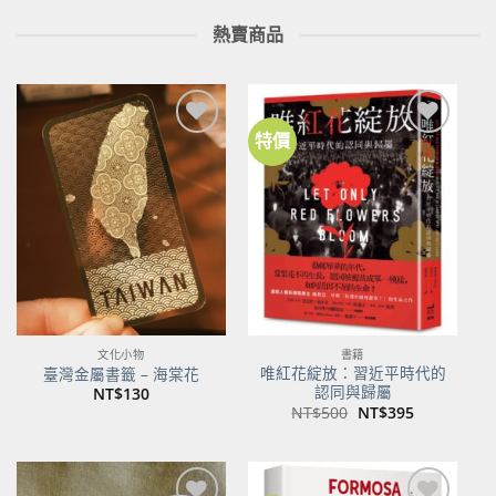
熱賣商品
特價
加到
加到
關注
關注
商品
商品
文化小物
書籍
唯紅花綻放：習近平時代的
臺灣金屬書籤 – 海棠花
認同與歸屬
NT$
130
原
目
NT$
500
NT$
395
始
前
價
價
格：
格：
NT$500。
NT$395。