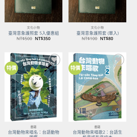
文化小物
文化小物
臺灣意象護照套 5入優惠組
臺灣意象護照套 (單入)
原
目
原
目
NT$
500
NT$
350
NT$
100
NT$
80
始
前
始
前
價
價
價
價
格：
格：
格：
格：
NT$500。
NT$350。
NT$100。
NT$80。
特價
特價
加到
加到
關注
關注
商品
商品
書籍
書籍
台灣動物來唱名：台語動物
台灣動物來唱歌2：台語生