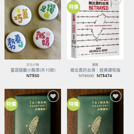
特價
文化小物
書籍
臺語鼓勵小胸章(共10款)
被出賣的台灣：經典譯校版
原
目
NT$
50
NT$
600
NT$
474
始
前
價
價
格：
格：
NT$600。
NT$474。
特價
特價