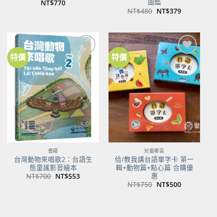
圖鑑
NT$
770
原
目
NT$
480
NT$
379
始
前
價
價
格：
格：
NT$480。
NT$379。
特價
特價
書籍
兒童專區
台灣動物來唱歌2：台語生
佮/教我講台語單字卡 第一
態童謠影音繪本
輯+動物篇+點心篇 合購優
惠
原
目
NT$
700
NT$
553
始
前
原
目
NT$
750
NT$
500
價
價
始
前
格：
格：
價
價
NT$700。
NT$553。
格：
格：
NT$750。
NT$500。