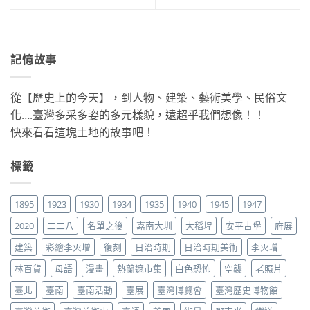
記憶故事
從【歷史上的今天】，到人物、建築、藝術美學、民俗文
化….臺灣多采多姿的多元樣貌，遠超乎我們想像！！
快來看看這塊土地的故事吧！
標籤
1895
1923
1930
1934
1935
1940
1945
1947
2020
二二八
名單之後
嘉南大圳
大稻埕
安平古堡
府展
建築
彩繪李火增
復刻
日治時期
日治時期美術
李火增
林百貨
母語
漫畫
熱蘭遮市集
白色恐怖
空襲
老照片
臺北
臺南
臺南活動
臺展
臺灣博覽會
臺灣歷史博物館