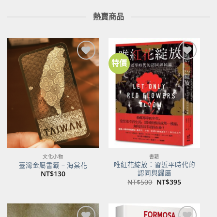
熱賣商品
特價
文化小物
書籍
唯紅花綻放：習近平時代的
臺灣金屬書籤 – 海棠花
認同與歸屬
NT$
130
原
目
NT$
500
NT$
395
始
前
價
價
格：
格：
NT$500。
NT$395。