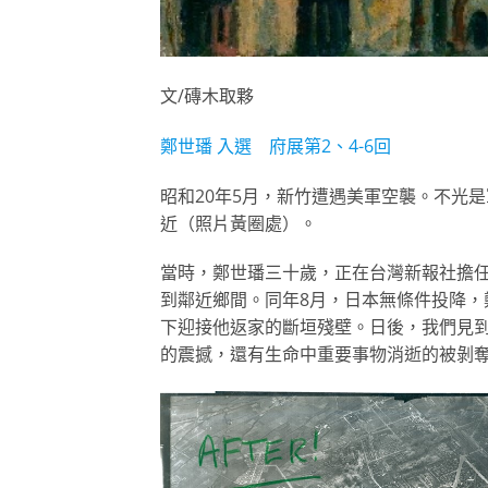
文/磚木取夥
鄭世璠 入選 府展第2、4-6回
昭和20年5月，新竹遭遇美軍空襲。不光
近（照片黃圈處）。
當時，鄭世璠三十歲，正在台灣新報社擔
到鄰近鄉間。同年8月，日本無條件投降
下迎接他返家的斷垣殘壁。日後，我們見
的震撼，還有生命中重要事物消逝的被剝