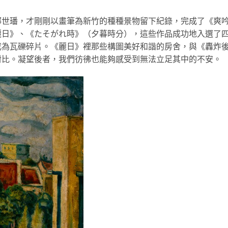
鄭世璠，才剛剛以畫筆為新竹的種種景物留下紀錄，完成了《爽
麗日》、《たそがれ時》（夕暮時分），這些作品成功地入選了
成為瓦礫碎片。《麗日》裡那些構圖美好和諧的房舍，與《轟炸
對比。凝望後者，我們彷彿也能夠感受到無法立足其中的不安。