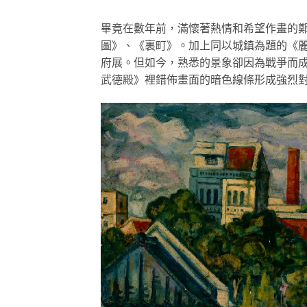
畢竟在數年前，滿懷著熱情和希望作畫的
圖》、《裏町》。加上同以城鎮為題的《
府展。但如今，熟悉的景象卻因為戰爭而
武德殿》裡錯佈畫面的暗色線條形成強烈