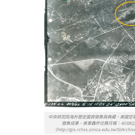
中央研究院海外歷史圖資徵集與典藏，美國空軍歷
徵集成果，美軍轟炸任務月報：403BQ, M
（http://gis.rchss.sinica.edu.tw/GIArch