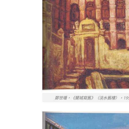
鄭世璠，《蘭城寫舊》（淡水舊樓），1950