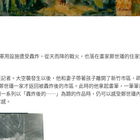
是軍用設施遭受轟炸，從天而降的戰火，也落在畫家鄭世璠的住家
任記者。大空襲發生以後，他和妻子帶著孩子離開了新竹市區，
，鄭世璠一家才返回被轟炸後的市區。此時的他拿起畫筆，一筆筆
到一系列以「轟炸後的⋯⋯」為題的作品時，仍可以感受鄭世璠
奪感。