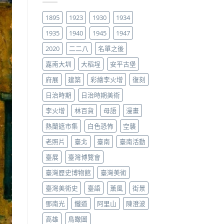
1895
1923
1930
1934
1935
1940
1945
1947
2020
二二八
名單之後
嘉南大圳
大稻埕
安平古堡
府展
建築
彩繪李火增
復刻
日治時期
日治時期美術
李火增
林百貨
母語
漫畫
熱蘭遮市集
白色恐怖
空襲
老照片
臺北
臺南
臺南活動
臺展
臺灣博覽會
臺灣歷史博物館
臺灣美術
臺灣美術史
臺語
薰風
街景
鄧南光
鐵道
阿里山
陳澄波
高雄
鳥瞰圖