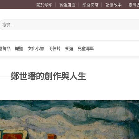
關於聚珍
實體店面
網路商店
記憶故事
臺灣
搜
尋
關
鍵
字:
戴飾品
鐵道
文化小物
明信片
桌遊
兒童專區
──鄭世璠的創作與人生