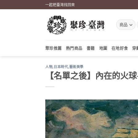
Skip
一起把臺灣找回來
to
content
聚珍推薦
熱門商品
書籍
地圖
在地好食
穿
人物
,
日本時代
,
藝術美學
【名單之後】內在的火球