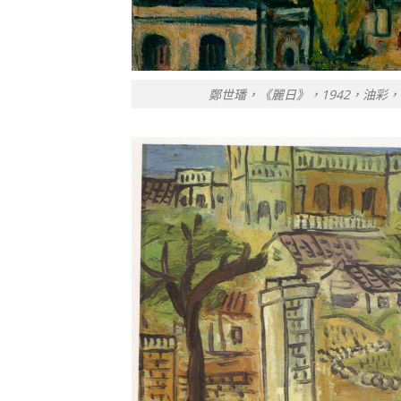
鄭世璠，《麗日》，1942，油彩，65 