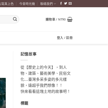
古寫真上色
今昔時光機
聯絡我們
購物車 /
NT$
0
登入 / 註冊
記憶故事
從【歷史上的今天】，到人
物、建築、藝術美學、民俗文
化….臺灣多采多姿的多元樣
貌，遠超乎我們想像！！
快來看看這塊土地的故事吧！
標籤