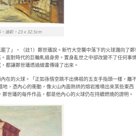
彩，23 x 32.5cm
花罷了」，（註1）鄭世璠說。新竹大空襲中落下的火球濺向了鄭
花。面對時代的巨輪軋過身旁。置身亂世之中卻改變不了任何事
感，都讓鄭世璠透過繪畫傳達了出來。
顆內在的火球。「正如孫悟空跳不出佛祖的五支手指頭一樣，離
隨地，憑內心的衝動，像火山內面熱烘的熔岩推噴出來某些東西
說，鄭世璠的每件作品，都是他內心的火球仍在持續燃燒的證明。