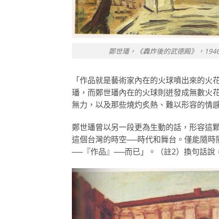
鄭世璠，《轟炸後的武德殿》，1946，油
「作品就是藝術家內在的火球噴出來的火
璠，而鄭世璠內在的火球則迸發成無數火
無力，以及那些燒灼炙熱、難以形容的情
鄭世璠曾以另一段更為生動的話，形容這
這個台灣的時空──時代和舞台。僅能隨時
──『作品』──而已」。（註2）換句話