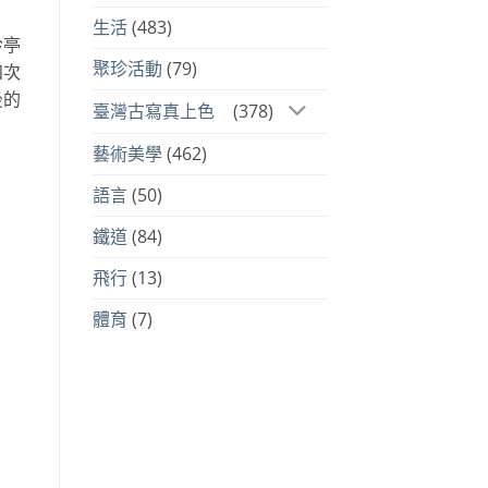
生活
(483)
吟亭
聚珍活動
(79)
四次
後的
臺灣古寫真上色
(378)
藝術美學
(462)
語言
(50)
鐵道
(84)
飛行
(13)
體育
(7)