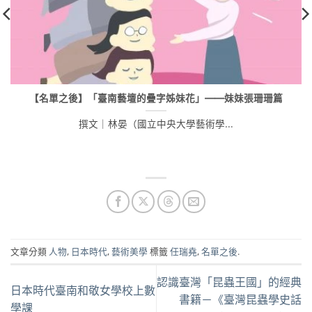
【名單之後】「臺南藝壇的疊字姊妹花」——妹妹張珊珊篇
撰文｜林晏（國立中央大學藝術學...
文章分類
人物
,
日本時代
,
藝術美學
標籤
任瑞堯
,
名單之後
.
認識臺灣「昆蟲王國」的經典
日本時代臺南和敬女學校上數
書籍－《臺灣昆蟲學史話
學課