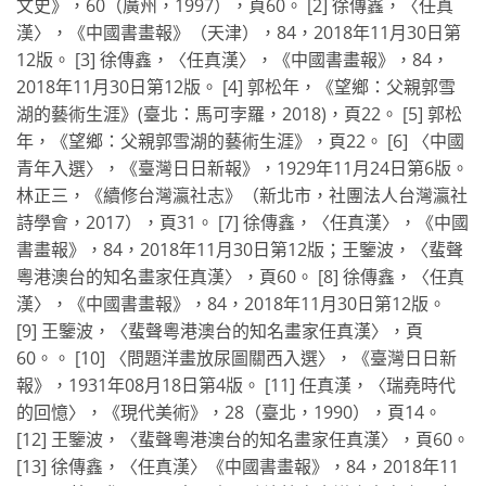
文史》，60（廣州，1997），頁60。
[2] 徐傳鑫，〈任真
漢〉，《中國書畫報》（天津），84，2018年11月30日第
12版。
[3] 徐傳鑫，〈任真漢〉，《中國書畫報》，84，
2018年11月30日第12版。
[4] 郭松年，《望鄉：父親郭雪
湖的藝術生涯》(臺北：馬可孛羅，2018)，頁22。
[5] 郭松
年，《望鄉：父親郭雪湖的藝術生涯》，頁22。
[6] 〈中國
青年入選〉，《臺灣日日新報》，1929年11月24日第6版。
林正三，《續修台灣瀛社志》（新北市，社團法人台灣瀛社
詩學會，2017），頁31。
[7] 徐傳鑫，〈任真漢〉，《中國
書畫報》，84，2018年11月30日第12版；王鑒波，〈蜚聲
粵港澳台的知名畫家任真漢〉，頁60。
[8] 徐傳鑫，〈任真
漢〉，《中國書畫報》，84，2018年11月30日第12版。
[9] 王鑒波，〈蜚聲粵港澳台的知名畫家任真漢〉，頁
60。。
[10] 〈問題洋畫放尿圖關西入選〉，《臺灣日日新
報》，1931年08月18日第4版。
[11] 任真漢，〈瑞堯時代
的回憶〉，《現代美術》，28（臺北，1990），頁14。
[12] 王鑒波，〈蜚聲粵港澳台的知名畫家任真漢〉，頁60。
[13] 徐傳鑫，〈任真漢〉《中國書畫報》，84，2018年11