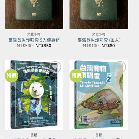
文化小物
文化小物
臺灣意象護照套 5入優惠組
臺灣意象護照套 (單入)
原
目
原
目
NT$
500
NT$
350
NT$
100
NT$
80
始
前
始
前
價
價
價
價
格：
格：
格：
格：
NT$500。
NT$350。
NT$100。
NT$80。
特價
特價
加到
加到
關注
關注
商品
商品
書籍
書籍