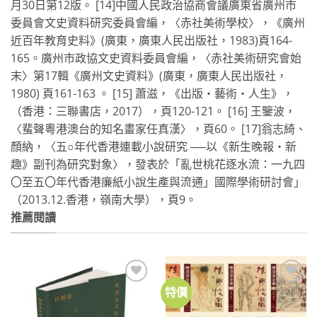
月30日第12版。
[14]中國人民政治協商會議廣東省廣州市
委員會文史資料研究委員會編，〈赤社美術學校〉，《廣州
近百年教育史料》(廣東，廣東人民出版社，1983)頁164-
165。廣州市政協文史資料委員會編，〈赤社美術研究會始
末〉第17輯《廣州文史資料》(廣東，廣東人民出版社，
1980) 頁161-163 。
[15] 蕭滋，《出版‧藝術‧人生》，
（香港：三聯書店，2017），頁120-121。
[16] 王鑒波，
〈蜚聲粵港澳台的知名畫家任真漢〉，頁60。
[17]翁志綺、
顏納，〈五○年代香港連載小說研究 ──以《新生晚報‧新
趣》副刊為研究對象〉，發表於「亂世桃花逐水流：一九四
〇至五〇年代香港廉紙小說生產與流通」國際學術研討會」
（2013.12.香港，嶺南大學），頁9。
推薦閱讀
特價
加到
加到
關注
關注
商品
商品