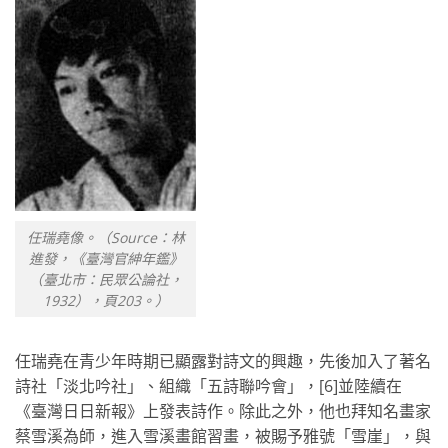
任瑞堯像。（Source：林
進發，《臺灣官紳年鑑》
（臺北市：民眾公論社，
1932），頁203。）
任瑞堯在青少年時期已顯露對詩文的興趣，先後加入了著名
詩社「淡北吟社」、組織「五詩聯吟會」，[6]並陸續在
《臺灣日日新報》上發表詩作。除此之外，他也拜知名畫家
蔡雪溪為師，進入雪溪畫館習畫，被賜予雅號「雪崖」，與