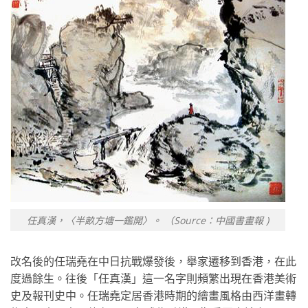
任真漢，〈半畝方塘一鑑開〉。 （Source：中國書畫報 )
改名後的任瑞堯在中日抗戰爆發後，舉家遷移到香港，在此
度過餘生。往後「任真漢」這一名字則頻繁出現在香港美術
史及報刊史中。任瑞堯定居香港時期的繪畫風格由西洋畫轉