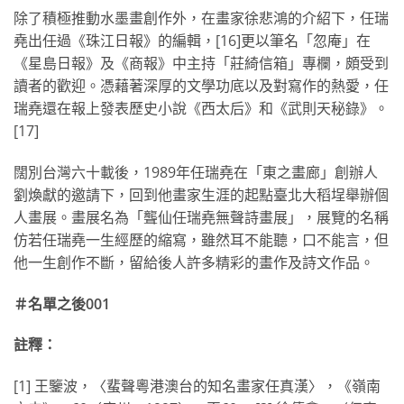
除了積極推動水墨畫創作外，在畫家徐悲鴻的介紹下，任瑞
堯出任過《珠江日報》的編輯，[16]更以筆名「忽庵」在
《星島日報》及《商報》中主持「莊綺信箱」專欄，頗受到
讀者的歡迎。憑藉著深厚的文學功底以及對寫作的熱愛，任
瑞堯還在報上發表歷史小說《西太后》和《武則天秘錄》。
[17]
闊別台灣六十載後，1989年任瑞堯在「東之畫廊」創辦人
劉煥獻的邀請下，回到他畫家生涯的起點臺北大稻埕舉辦個
人畫展。畫展名為「聾仙任瑞堯無聲詩畫展」，展覽的名稱
仿若任瑞堯一生經歷的縮寫，雖然耳不能聽，口不能言，但
他一生創作不斷，留給後人許多精彩的畫作及詩文作品。
＃名單之後001
註釋：
[1] 王鑒波，〈蜚聲粵港澳台的知名畫家任真漢〉，《嶺南