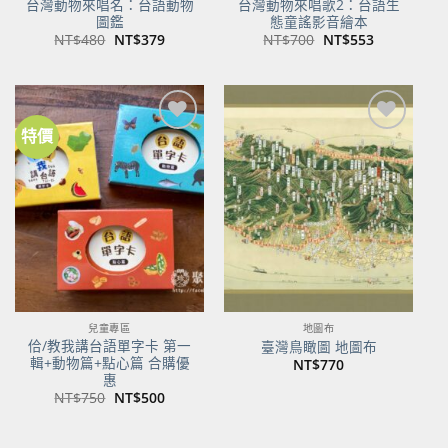
台灣動物來唱名：台語動物
台灣動物來唱歌2：台語生
圖鑑
態童謠影音繪本
原
目
原
目
NT$
480
NT$
379
NT$
700
NT$
553
始
前
始
前
價
價
價
價
格：
格：
格：
格：
NT$480。
NT$379。
NT$700。
NT$553。
特價
加到
加到
關注
關注
商品
商品
兒童專區
地圖布
佮/教我講台語單字卡 第一
臺灣鳥瞰圖 地圖布
輯+動物篇+點心篇 合購優
NT$
770
惠
原
目
NT$
750
NT$
500
始
前
價
價
格：
格：