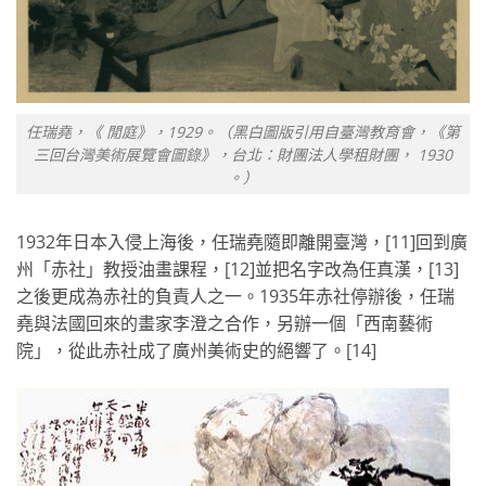
任瑞堯，《 閒庭》，1929。（黑白圖版引用自臺灣教育會，《第
三回台灣美術展覽會圖錄》，台北：財團法人學租財團， 1930
。）
1932年日本入侵上海後，任瑞堯隨即離開臺灣，[11]回到廣
州「赤社」教授油畫課程，[12]並把名字改為任真漢，[13]
之後更成為赤社的負責人之一。1935年赤社停辦後，任瑞
堯與法國回來的畫家李澄之合作，另辦一個「西南藝術
院」，從此赤社成了廣州美術史的絕響了。[14]