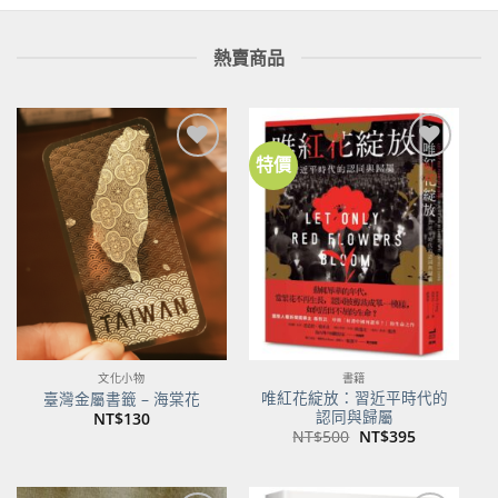
熱賣商品
特價
加到
加到
關注
關注
商品
商品
文化小物
書籍
唯紅花綻放：習近平時代的
臺灣金屬書籤 – 海棠花
認同與歸屬
NT$
130
原
目
NT$
500
NT$
395
始
前
價
價
格：
格：
NT$500。
NT$395。