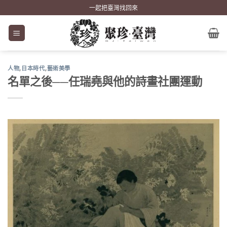
Skip
一起把臺灣找回來
to
content
人物
,
日本時代
,
藝術美學
名單之後──任瑞堯與他的詩畫社團運動