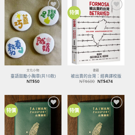
特價
加到
加到
關注
關注
商品
商品
文化小物
書籍
臺語鼓勵小胸章(共10款)
被出賣的台灣：經典譯校版
原
目
NT$
50
NT$
600
NT$
474
始
前
價
價
格：
格：
NT$600。
NT$474。
特價
特價
加到
加到
關注
關注
商品
商品