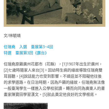
文/林毓晴
任瑞堯 入選 臺展第3~4回
特選 臺展第3回《露台》
任瑞堯原籍廣州花都市（花縣），[1]1907年出生於廣州，
[2]七歲時隨家人來台[3]。因幼時生病的緣故導致任瑞堯雙
耳弱聽，[4]說話能力也受到影響，不過這並不阻礙他往後
的求學道路。在日治時期，因為戶籍的緣故，任瑞堯無法像
一般臺灣學生一樣進入公學校就讀，轉而向同為廣東人的書
畫家陳寶田學習漢文，[5]就此奠定他良好的文學根底。