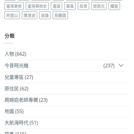
臺灣美術
臺灣美術史
臺語
薰風
街景
鄧南光
鐵道
阿里山
陳澄波
高雄
鳥瞰圖
分類
人物
(662)
今昔時光機
(237)
兒童專區
(27)
原住民
(62)
周婉窈老師專欄
(23)
地圖
(55)
大航海時代
(51)