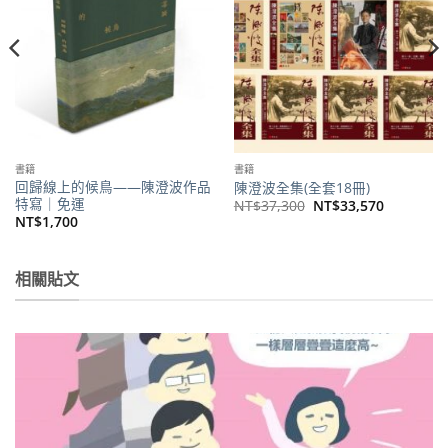
書籍
書籍
回歸線上的候鳥——陳澄波作品
陳澄波全集(全套18冊)
特寫｜免運
原
目
NT$
37,300
NT$
33,570
始
前
NT$
1,700
價
價
格：
格：
NT$37,300。
NT$33,5
。
相關貼文