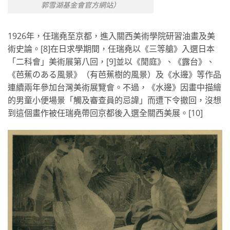
郭雪湖基金會官方網站）
1926年，任瑞堯至京都，進入關西美術學院研習油畫及美
術史論。[8]在日求學期間，任瑞堯以《三等艙》入選日本
「二科會」美術展第八回，[9]並以《閒庭》、《露台》、
《芭蕉のある風景》（有芭蕉樹的風景）及《水邊》等作品
連續兩年參加台灣美術展覽會。不過，《水邊》因畫中描繪
的男童小便場景「觸及審查員的忌諱」而遭下令撤回，沒想
到這個畫作被任瑞堯帶回京都後入選全關西美展。[10]