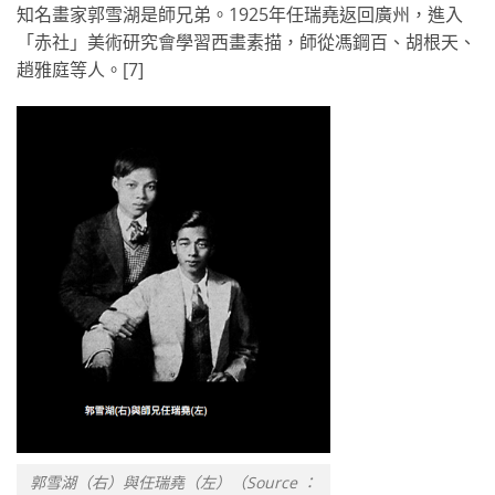
知名畫家郭雪湖是師兄弟。1925年任瑞堯返回廣州，進入
「赤社」美術研究會學習西畫素描，師從馮鋼百、胡根天、
趙雅庭等人。[7]
郭雪湖（右）與任瑞堯（左）（Source ：