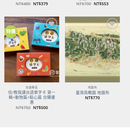
原
目
原
目
NT$
480
NT$
379
NT$
700
NT$
553
始
前
始
前
價
價
價
價
格：
格：
格：
格：
NT$480。
NT$379。
NT$700。
NT$553。
特價
加到
加到
關注
關注
商品
商品
兒童專區
地圖布
佮/教我講台語單字卡 第一
臺灣鳥瞰圖 地圖布
輯+動物篇+點心篇 合購優
NT$
770
惠
原
目
NT$
750
NT$
500
始
前
價
價
格：
格：
NT$750。
NT$500。