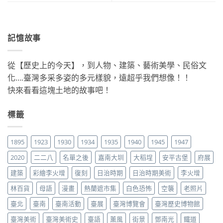
記憶故事
從【歷史上的今天】，到人物、建築、藝術美學、民俗文
化….臺灣多采多姿的多元樣貌，遠超乎我們想像！！
快來看看這塊土地的故事吧！
標籤
1895
1923
1930
1934
1935
1940
1945
1947
2020
二二八
名單之後
嘉南大圳
大稻埕
安平古堡
府展
建築
彩繪李火增
復刻
日治時期
日治時期美術
李火增
林百貨
母語
漫畫
熱蘭遮市集
白色恐怖
空襲
老照片
臺北
臺南
臺南活動
臺展
臺灣博覽會
臺灣歷史博物館
臺灣美術
臺灣美術史
臺語
薰風
街景
鄧南光
鐵道