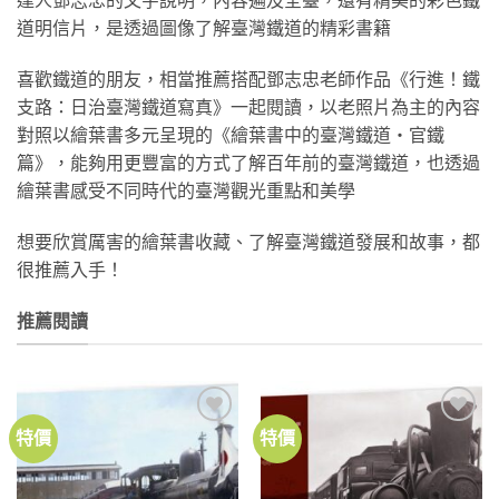
達人鄧志忠的文字說明，內容遍及全臺，還有精美的彩色鐵
道明信片，是透過圖像了解臺灣鐵道的精彩書籍
喜歡鐵道的朋友，相當推薦搭配鄧志忠老師作品《行進！鐵
支路：日治臺灣鐵道寫真》一起閱讀，以老照片為主的內容
對照以繪葉書多元呈現的《繪葉書中的臺灣鐵道‧官鐵
篇》，能夠用更豐富的方式了解百年前的臺灣鐵道，也透過
繪葉書感受不同時代的臺灣觀光重點和美學
想要欣賞厲害的繪葉書收藏、了解臺灣鐵道發展和故事，都
很推薦入手！
推薦閱讀
特價
特價
加到
加到
關注
關注
商品
商品