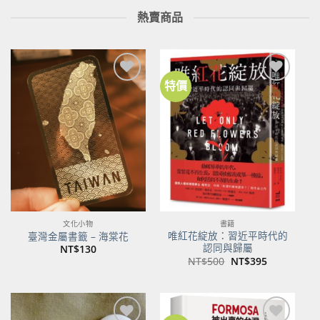
熱賣商品
特價
加到
加到
關注
關注
商品
商品
文化小物
書籍
唯紅花綻放：習近平時代的
臺灣金屬書籤 – 海棠花
認同與歸屬
NT$
130
原
目
NT$
500
NT$
395
始
前
價
價
格：
格：
NT$500。
NT$395。