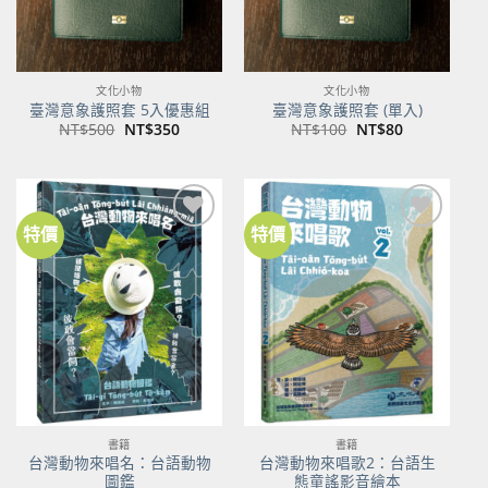
文化小物
文化小物
臺灣意象護照套 5入優惠組
臺灣意象護照套 (單入)
原
目
原
目
NT$
500
NT$
350
NT$
100
NT$
80
始
前
始
前
價
價
價
價
格：
格：
格：
格：
NT$500。
NT$350。
NT$100。
NT$80。
特價
特價
加到
加到
關注
關注
商品
商品
書籍
書籍
台灣動物來唱名：台語動物
台灣動物來唱歌2：台語生
圖鑑
態童謠影音繪本