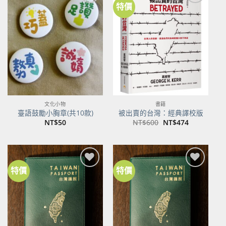
特價
加到
加到
關注
關注
商品
商品
文化小物
書籍
臺語鼓勵小胸章(共10款)
被出賣的台灣：經典譯校版
原
目
NT$
50
NT$
600
NT$
474
始
前
價
價
格：
格：
NT$600。
NT$474。
特價
特價
加到
加到
關注
關注
商品
商品