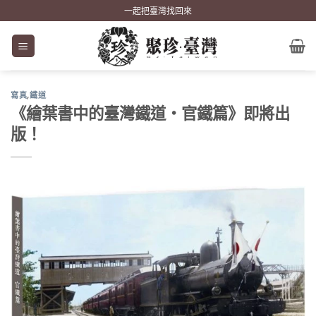
Skip
一起把臺灣找回來
to
content
寫真
,
鐵道
《繪葉書中的臺灣鐵道‧官鐵篇》即將出
版！