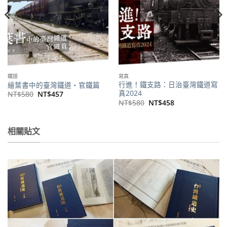
鐵道
寫真
行進！鐵支路：日治臺灣鐵道寫
繪葉書中的臺灣鐵道‧官鐵篇
真2024
原
目
NT$
580
NT$
457
始
前
原
目
NT$
580
NT$
458
價
價
始
前
格：
格：
價
價
NT$580。
NT$457。
格：
格：
。
NT$580。
NT$458。
相關貼文