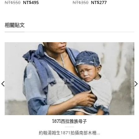
原
目
原
目
NT$
550
NT$
495
NT$
350
NT$
277
始
前
始
前
價
價
價
價
格：
格：
格：
格：
NT$550。
NT$495。
NT$350。
NT$277。
相關貼文
1871西拉雅族母子
約翰湯姆生1871拍攝南部木柵...