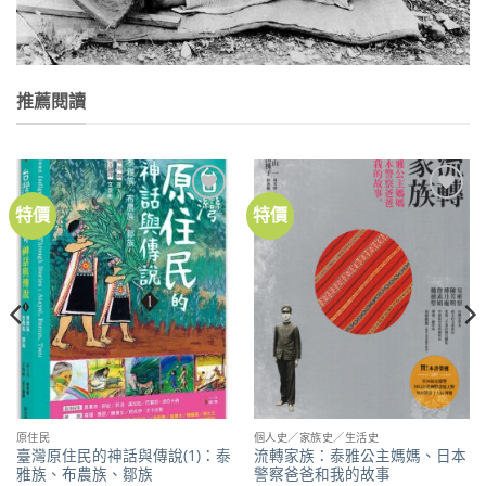
推薦閱讀
特價
特價
加到
加到
關注
關注
商品
商品
原住民
個人史／家族史／生活史
臺灣原住民的神話與傳說(1)：泰
流轉家族：泰雅公主媽媽、日本
雅族、布農族、鄒族
警察爸爸和我的故事