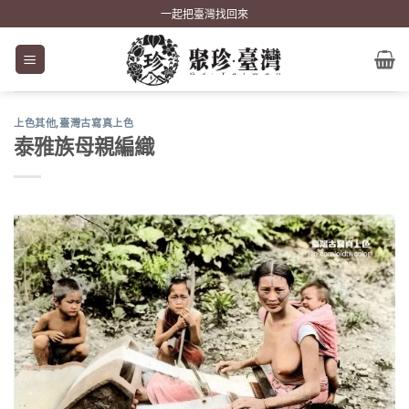
Skip
一起把臺灣找回來
to
content
上色其他
,
臺灣古寫真上色
泰雅族母親編織