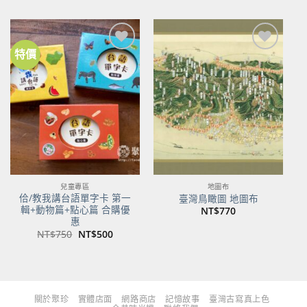
價
價
價
價
格：
格：
格：
格：
NT$480。
NT$379。
NT$700。
NT$553。
特價
加到
加到
關注
關注
商品
商品
兒童專區
地圖布
佮/教我講台語單字卡 第一
臺灣鳥瞰圖 地圖布
輯+動物篇+點心篇 合購優
NT$
770
惠
原
目
NT$
750
NT$
500
始
前
價
價
格：
格：
NT$750。
NT$500。
關於聚珍
實體店面
網路商店
記憶故事
臺灣古寫真上色