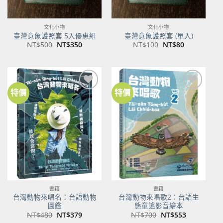
文化小物
文化小物
臺灣意象護照套 5入優惠組
臺灣意象護照套 (單入)
原
目
原
目
NT$
500
NT$
350
NT$
100
NT$
80
始
前
始
前
價
價
價
價
格：
格：
格：
格：
NT$500。
NT$350。
NT$100。
NT$80。
特價
特價
加到
加到
關注
關注
商品
商品
書籍
書籍
台灣動物來唱名：台語動物
台灣動物來唱歌2：台語生
圖鑑
態童謠影音繪本
原
目
原
目
NT$
480
NT$
379
NT$
700
NT$
553
始
前
始
前