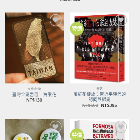
特價
加到
加到
關注
關注
商品
商品
文化小物
書籍
唯紅花綻放：習近平時代的
臺灣金屬書籤 – 海棠花
認同與歸屬
NT$
130
原
目
NT$
500
NT$
395
始
前
價
價
格：
格：
NT$500。
NT$395。
特價
加到
加到