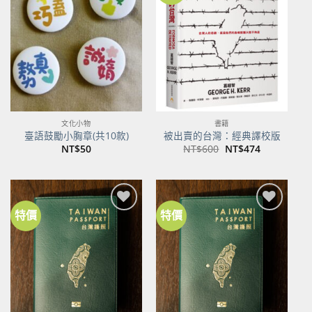
關注
關注
商品
商品
文化小物
書籍
臺語鼓勵小胸章(共10款)
被出賣的台灣：經典譯校版
原
目
NT$
50
NT$
600
NT$
474
始
前
價
價
格：
格：
NT$600。
NT$474。
特價
特價
加到
加到
關注
關注
商品
商品