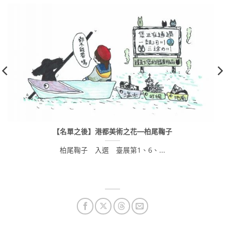
【名單之後】港都美術之花—柏尾鞠子
柏尾鞠子 入選 臺展第1、6、...