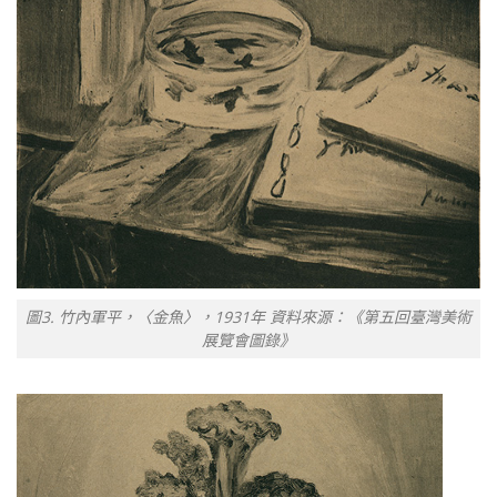
圖3. 竹內軍平，〈金魚〉，1931年 資料來源：《第五回臺灣美術
展覽會圖錄》