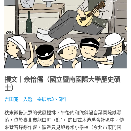
撰文｜余怡儒（國立暨南國際大學歷史碩
士）
吉田寬 入選 臺展第3、5回
秋末微帶涼意的微風輕拂，午後的和煦斜陽自葉間隙縫灑
落，位於臺北市龍口町（註1）的日式木造房舍社區中，傳
來琴音錚錚作響，循聲只見旭尋常小學校（今北市東門國