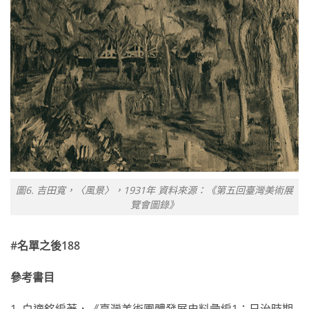
圖6. 吉田寬，〈風景〉，1931年 資料來源：《第五回臺灣美術展
覽會圖錄》
#名單之後188
參考書目
1. 白適銘編著，《臺灣美術團體發展史料彙編1：日治時期