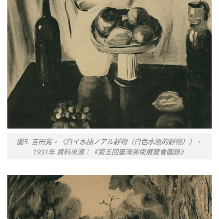
圖5. 吉田寬，〈白イ水插ノアル靜物（白色水瓶的靜物）〉，
1931年 資料來源：《第五回臺灣美術展覽會圖錄》