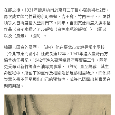
在那之後，1931年鹽月桃甫於京町二丁目小塚美術社2樓，
再次成立師門性質的京町畫塾，吉田寬、竹內軍平、西尾善
積等人皆再度投入鹽月門下。同年，吉田寬便再度入選兩幅
作品〈白イ水插ノアル靜物（白色水瓶的靜物）〉（圖5）
以及〈風景〉（圖6）。
綜觀吉田寬的履歷，（註4）他在臺北市立旭尋常小學校
（今北市東門國小）任教長達12年，1941年進入臺灣南方
協會擔任書記，1942年進入臺灣總督府專賣局工作，隔年
更受命到新竹調查石油專賣事業，（註5）直至終戰。其生
命歷程中，所留下的畫作及相關活動足跡相當稀少，而他將
樂器入畫不但呈現出自己的獨特性，或許也透露出其喜愛音
樂的興趣。