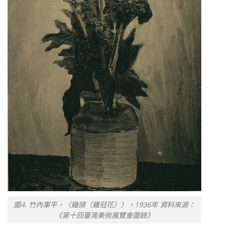
圖4. 竹內軍平，〈雞頭（雞冠花）〉，1936年 資料來源：
《第十回臺灣美術展覽會圖錄》