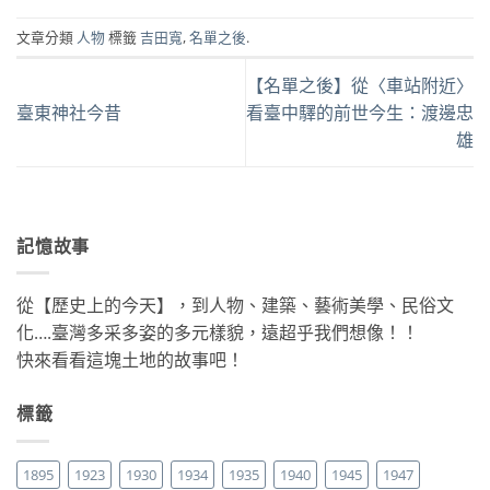
文章分類
人物
標籤
吉田寬
,
名單之後
.
【名單之後】從〈車站附近〉
臺東神社今昔
看臺中驛的前世今生：渡邊忠
雄
記憶故事
從【歷史上的今天】，到人物、建築、藝術美學、民俗文
化….臺灣多采多姿的多元樣貌，遠超乎我們想像！！
快來看看這塊土地的故事吧！
標籤
1895
1923
1930
1934
1935
1940
1945
1947