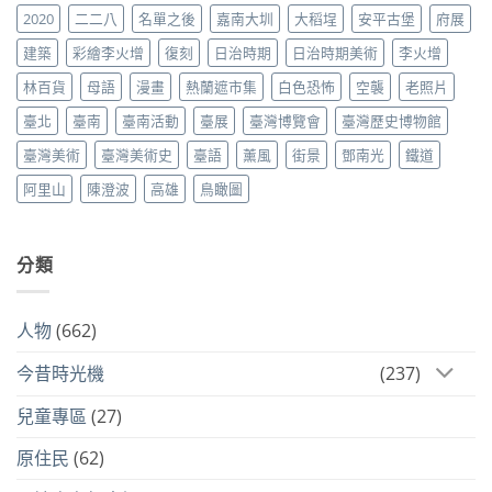
2020
二二八
名單之後
嘉南大圳
大稻埕
安平古堡
府展
建築
彩繪李火增
復刻
日治時期
日治時期美術
李火增
林百貨
母語
漫畫
熱蘭遮市集
白色恐怖
空襲
老照片
臺北
臺南
臺南活動
臺展
臺灣博覽會
臺灣歷史博物館
臺灣美術
臺灣美術史
臺語
薰風
街景
鄧南光
鐵道
阿里山
陳澄波
高雄
鳥瞰圖
分類
人物
(662)
今昔時光機
(237)
兒童專區
(27)
原住民
(62)