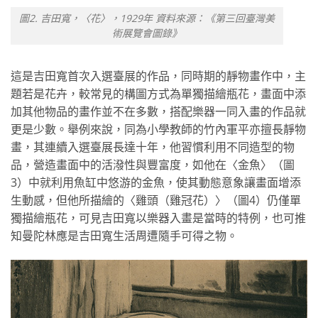
圖2. 吉田寬，〈花〉，1929年 資料來源：《第三回臺灣美
術展覽會圖錄》
這是吉田寬首次入選臺展的作品，同時期的靜物畫作中，主
題若是花卉，較常見的構圖方式為單獨描繪瓶花，畫面中添
加其他物品的畫作並不在多數，搭配樂器一同入畫的作品就
更是少數。舉例來說，同為小學教師的竹內軍平亦擅長靜物
畫，其連續入選臺展長達十年，他習慣利用不同造型的物
品，營造畫面中的活潑性與豐富度，如他在〈金魚〉（圖
3）中就利用魚缸中悠游的金魚，使其動態意象讓畫面增添
生動感，但他所描繪的〈雞頭（雞冠花）〉（圖4）仍僅單
獨描繪瓶花，可見吉田寬以樂器入畫是當時的特例，也可推
知曼陀林應是吉田寬生活周遭隨手可得之物。