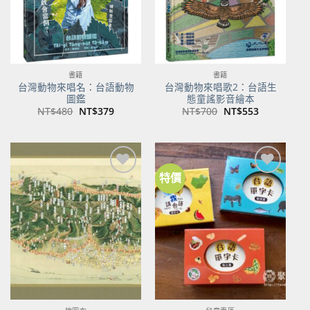
書籍
書籍
台灣動物來唱名：台語動物
台灣動物來唱歌2：台語生
圖鑑
態童謠影音繪本
原
目
原
目
NT$
480
NT$
379
NT$
700
NT$
553
始
前
始
前
價
價
價
價
格：
格：
格：
格：
NT$480。
NT$379。
NT$700。
NT$553。
特價
加到
加到
關注
關注
商品
商品