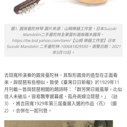
圖1. 圓背曼陀林琴 圖片來源：山姆樂器工作室，日本Suzuki
Mandolin二手曼陀林全單雲杉面板楓木圓背，
https://tw.bid.yahoo.com/item/【山姆 樂器工作室】日本
Suzuki Mandolin 二手曼陀林-100681829550，瀏覽日期：2021
年5月10日。
吉田寬所演奏的圓背曼陀林，其梨形圓背的造型在正面看
來，與琵琶有些相似，致使《臺灣日日新報》於1929年11
月刊載一首與琵琶相關的題詩時：「群芳閑日競風華，比似
佳人未破瓜。容易飄零遲暮感，孤舟商婦泣琵琶。」（註
3），將吉田寬1929年第三屆臺展入選的作品〈花〉（圖
2），合併在一起刊登。