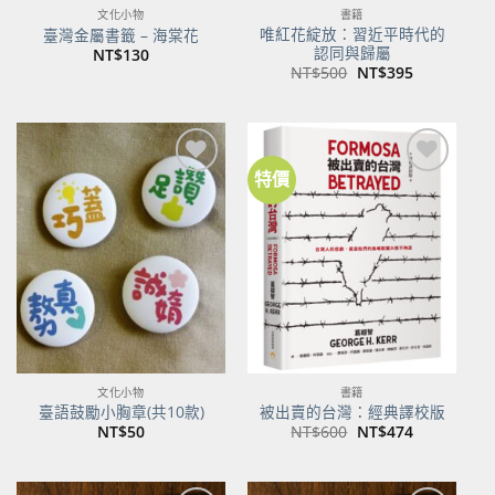
文化小物
書籍
唯紅花綻放：習近平時代的
臺灣金屬書籤 – 海棠花
認同與歸屬
NT$
130
原
目
NT$
500
NT$
395
始
前
價
價
格：
格：
NT$500。
NT$395。
特價
加到
加到
關注
關注
商品
商品
文化小物
書籍
臺語鼓勵小胸章(共10款)
被出賣的台灣：經典譯校版
原
目
NT$
50
NT$
600
NT$
474
始
前
價
價
格：
格：
NT$600。
NT$474。