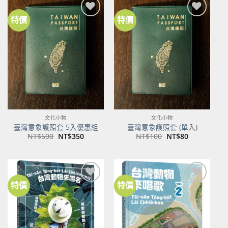
特價
特價
加到
加到
關注
關注
商品
商品
文化小物
文化小物
臺灣意象護照套 5入優惠組
臺灣意象護照套 (單入)
原
目
原
目
NT$
500
NT$
350
NT$
100
NT$
80
始
前
始
前
價
價
價
價
格：
格：
格：
格：
NT$500。
NT$350。
NT$100。
NT$80。
特價
特價
加到
加到
關注
關注
商品
商品