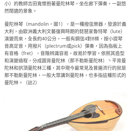
小）的教師吉田寬懷抱著曼陀林琴，坐在廊下彈奏，一副悠
然閒適的景象。
曼陀林琴（mandolin，圖1），是一種撥弦樂器，發源於義
大利，由歐洲義大利文藝復興時期的琵琶家魯特琴（lute）
演變而來，全長約40公分，一般有鋼弦4對8條，按小提琴
音高定音，用撥片（plectrum或pick）彈奏，因為指板上
有音格（fret），音階辨識容易，故易於學習。依照其造型
和演變過程，分成圓背曼陀林（那不勒斯曼陀林）丶平背曼
陀林和拱頂曼陀林三種，其中現今最常見及普遍流行的就是
那不勒斯曼陀林，一般大眾講到曼陀林，也多指這種形式的
曼陀林。（註2）