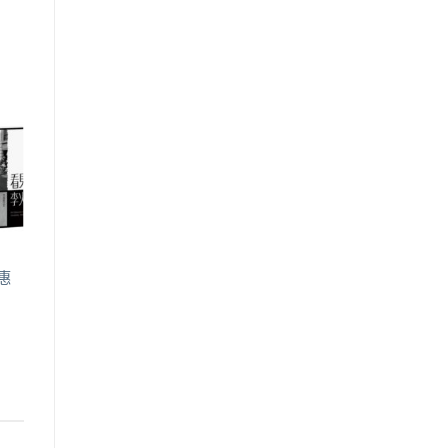
到
注
品
惠
：
$1,548。