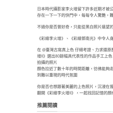
日本時代攝影家李火增留下許多近期才被
存在一下一下的快門中，每每令人驚艷，
不過你是否曾好奇，只能從黑白照片遠望
《彩繪李火增》、《彩繪鄧南光》中令人身
在 @臺灣古寫真上色 仔細考證、力求還
增II》選出80餘幅具代表性的作品手工
拍攝的照片
顏色拉近了數十年的時間距離，彷彿能夠
到難以重現的時代氛圍
你是否也想跟著美麗的上色照片，沉浸在
翻開《彩繪李火增II》，一起找回記憶的顏
推薦閱讀