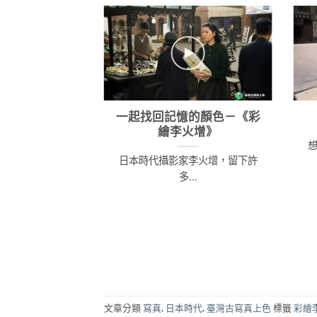
一起找回記憶的顏色－《彩
繪李火增》
日本時代攝影家李火增，留下許
多...
文章分類
寫真
,
日本時代
,
臺灣古寫真上色
標籤
彩繪