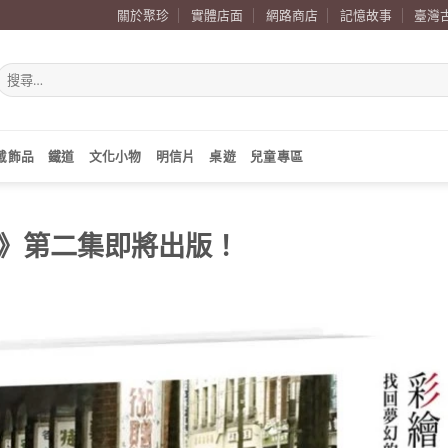
關於聚珍
實體店面
網路商店
記憶故事
臺灣
搜
尋
關
鍵
字:
戴飾品
鐵道
文化小物
明信片
桌遊
兒童專區
》第二集即將出版！