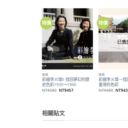
特價
特價
加到
關注
商品
已售
寫真
寫真
彩繪李火增II 找回夢幻的歷
彩繪李火增－找
史色彩1935～1945
臺灣的色彩
原
目
原
NT$
580
NT$
457
NT$
480
NT$
43
始
前
始
價
價
價
格：
格：
格：
NT$580。
NT$457。
NT$4
相關貼文