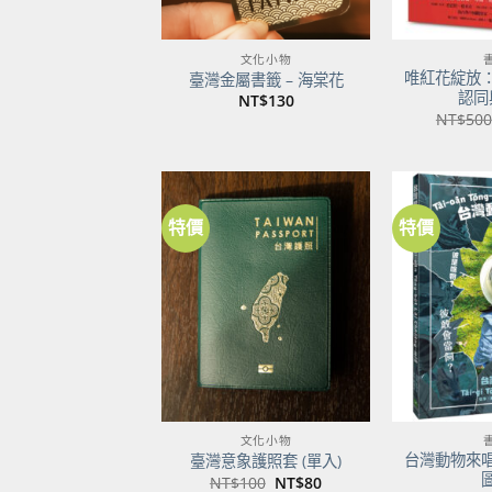
文化小物
唯紅花綻放
臺灣金屬書籤 – 海棠花
認同
NT$
130
NT$
500
特價
特價
加到
關注
商品
文化小物
台灣動物來
臺灣意象護照套 (單入)
原
目
NT$
100
NT$
80