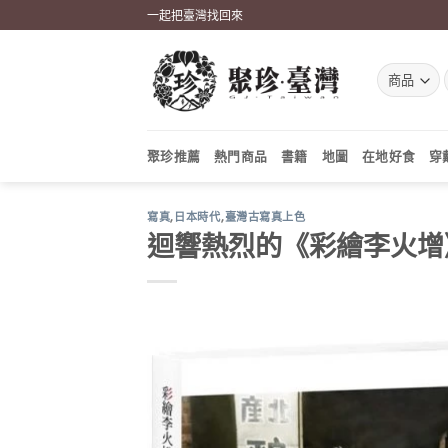
Skip
一起把臺灣找回來
to
content
聚珍推薦
熱門商品
書籍
地圖
在地好食
穿
寫真
,
日本時代
,
臺灣古寫真上色
迴響熱烈的《彩繪李火增