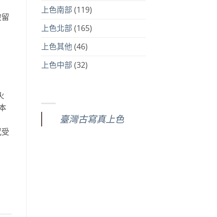
上色南部
(119)
被留
上色北部
(165)
上色其他
(46)
上色中部
(32)
火
本
臺灣古寫真上色
感受