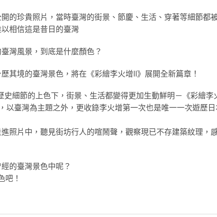
公開的珍貴照片，當時臺灣的街景、節慶、生活、穿著等細節都
難以相信這是昔日的臺灣
的臺灣風景，到底是什麼顏色？
歷其境的臺灣景色，將在《彩繪李火增II》展開全新篇章！
原歷史細節的上色下，街景、生活都變得更加生動鮮明－《彩繪李
上色，以臺灣為主題之外，更收錄李火增第一次也是唯一一次遊歷日
走進照片中，聽見街坊行人的喧鬧聲，觀察現已不存建築紋理，
曾經的臺灣景色中呢？
色吧！