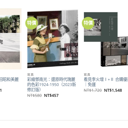
特價
特價
加到
加到
加
關注
關注
關
商品
商品
商
完
寫真
寫真
回昭和美麗
彩繪鄧南光：還原時代瑰麗
看見李火增Ⅰ+Ⅱ 合購優
的色彩1924-1950（2023新
｜免運
修訂版）
目
原
目
1
NT$
1,720
NT$
1,548
前
始
前
原
目
NT$
580
NT$
457
價
價
價
始
前
格：
格：
格
價
價
80。
NT$431。
NT$1,720。
NT
格：
格：
NT$580。
NT$457。