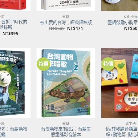
書籍
書籍
文化小物
：習近平時代的
被出賣的台灣：經典譯校版
臺語鼓勵小胸章(
與歸屬
原
目
NT$
600
NT$
474
NT$
50
始
前
原
目
NT$
395
價
價
始
前
格：
格：
價
價
NT$600。
NT$474。
格：
格：
NT$500。
NT$395。
特價
特價
加到
加到
關注
關注
商品
商品
書籍
書籍
單字卡
唱名：台語動物
台灣動物來唱歌2：台語生
佮/教我講台語單
圖鑑
態童謠影音繪本
輯+動物篇+點心