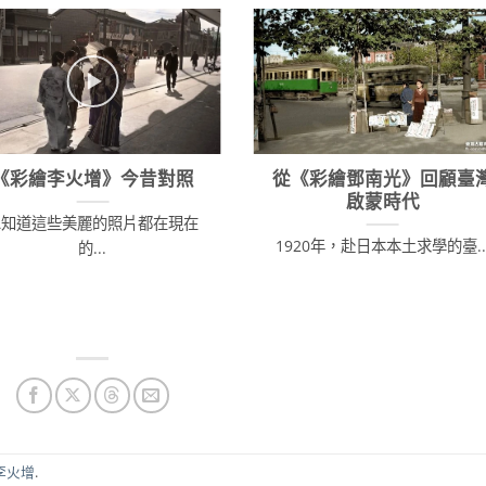
《彩繪李火增》今昔對照
從《彩繪鄧南光》回顧臺
啟蒙時代
想知道這些美麗的照片都在現在
1920年，赴日本本土求學的臺..
的...
李火增
.