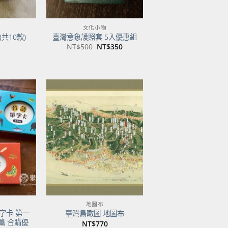
文化小物
共10款)
臺灣意象護照套 5入優惠組
原
目
NT$
500
NT$
350
始
前
價
價
格：
格：
NT$500。
NT$350。
加到
加到
關注
關注
商品
商品
地圖布
字卡 第一
臺灣鳥瞰圖 地圖布
篇 合購優
NT$
770