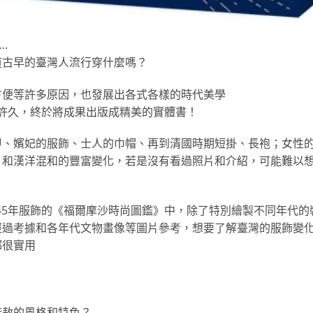
…
道古早的臺灣人流行穿什麼嗎？
方便等許多原因，也發展出各式各樣的時代美學
許久，終於將成果出版成精美的實體書！
甲、嬪妃的服飾、士人的巾帽、再到清國時期短掛、長袍；女性
、和漢洋混和的豐富變化，若是沒有看過照片和介紹，可能難以
945年服飾的《福爾摩沙時尚圖鑑》中，除了特別繪製不同年代的
經過考據和各年代文物畫像等圖片參考，想要了解臺灣的服飾變
都很實用
桀敖的風格和特色？