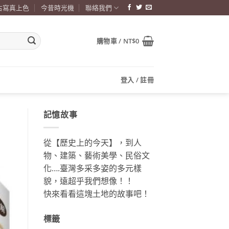
古寫真上色
今昔時光機
聯絡我們
購物車 /
NT$
0
登入 / 註冊
記憶故事
從【歷史上的今天】，到人
物、建築、藝術美學、民俗文
化….臺灣多采多姿的多元樣
貌，遠超乎我們想像！！
快來看看這塊土地的故事吧！
標籤