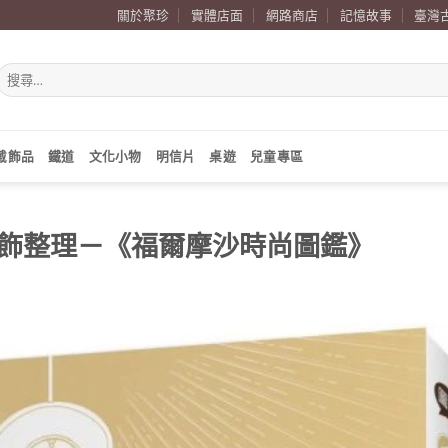
關於聚珍
實體店面
網路商店
記憶故事
臺灣
搜
尋
關
鍵
字:
戴飾品
鐵道
文化小物
明信片
桌遊
兒童專區
飾整理－《福爾摩沙時尚圖鑑》