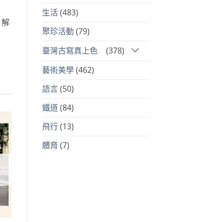
生活
(483)
片解
聚珍活動
(79)
臺灣古寫真上色
(378)
藝術美學
(462)
語言
(50)
鐵道
(84)
飛行
(13)
到
體育
(7)
注
品