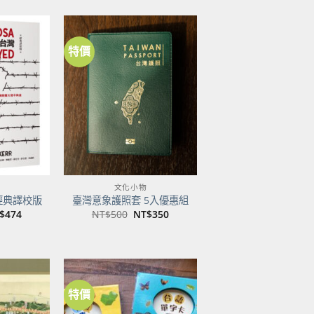
特價
加到
加到
關注
關注
商品
商品
文化小物
經典譯校版
臺灣意象護照套 5入優惠組
目
原
目
$
474
NT$
500
NT$
350
前
始
前
價
價
價
：
格：
格：
格：
$600。
NT$474。
NT$500。
NT$350。
特價
加到
加到