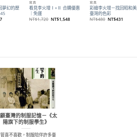
寫真
寫真
找回夢幻的歷
看見李火增Ⅰ+Ⅱ 合購優惠
彩繪李火增－找回昭和美
45
｜免運
臺灣的色彩
目
原
目
原
目
7
NT$
1,720
NT$
1,548
NT$
480
NT$
431
前
始
前
始
前
價
價
價
價
價
格：
格：
格：
格：
格：
80。
NT$457。
NT$1,720。
NT$1,548。
NT$480。
NT$4
回顧臺灣的制服記憶－《太
陽旗下的制服學生》
不管喜不喜歡，制服陪伴許多臺