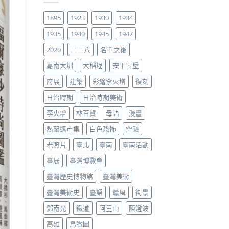
1895
1923
1930
1934
1935
1940
1945
1947
2020
二二八
名單之後
嘉南大圳
大稻埕
安平古堡
府展
建築
彩繪李火增
復刻
日治時期
日治時期美術
李火增
林百貨
母語
漫畫
熱蘭遮市集
白色恐怖
空襲
老照片
臺北
臺南
臺南活動
臺展
臺灣博覽會
臺灣歷史博物館
臺灣美術
臺灣美術史
臺語
薰風
街景
鄧南光
鐵道
阿里山
陳澄波
高雄
鳥瞰圖