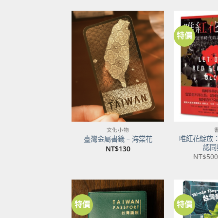
特價
加到
關注
商品
文化小物
唯紅花綻放
臺灣金屬書籤 – 海棠花
認同
NT$
130
NT$
500
特價
特價
加到