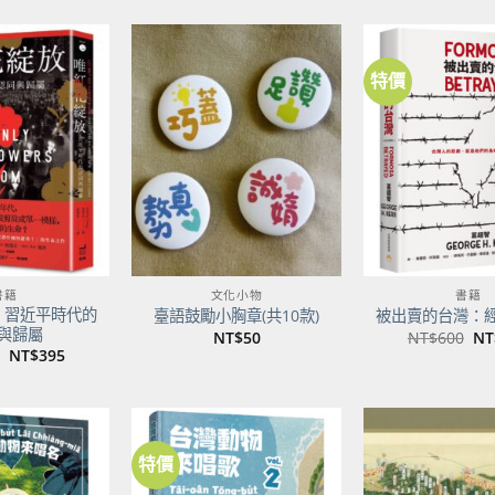
特價
加到
加到
關注
關注
商品
商品
書籍
文化小物
書籍
：習近平時代的
臺語鼓勵小胸章(共10款)
被出賣的台灣：
與歸屬
原
NT$
50
NT$
600
NT
始
原
目
NT$
395
價
始
前
格
價
價
NT
格：
格：
NT$500。
NT$395。
特價
加到
加到