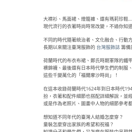
大襟衫、馬面裙、燈籠褲、還有瑪莉珍鞋…
現代流行的衣著時尚時常改變，不過你知
不同的時代隨著統治者、文化融合、行動
長期以來關注臺灣服飾的
台灣服飾誌
籌備
荷蘭時代的布衣布裙、鄭氏時期軍隊的鐵
襖錦襪、最後還有日本時代學生們的制服
這些千變萬化的「福爾摩沙時尚」！
在這本收錄荷蘭時代1624年到日本時代1
扮，衣著和配件細節也搭配詳細解說，並
或是作為老照片、圖畫中人物的細節參考
想知道不同年代的臺灣人結婚怎麼穿？
童裝怎麼穿出家族的希望和祝福？
知識分子和學生們，又怎麼在服裝中呈現