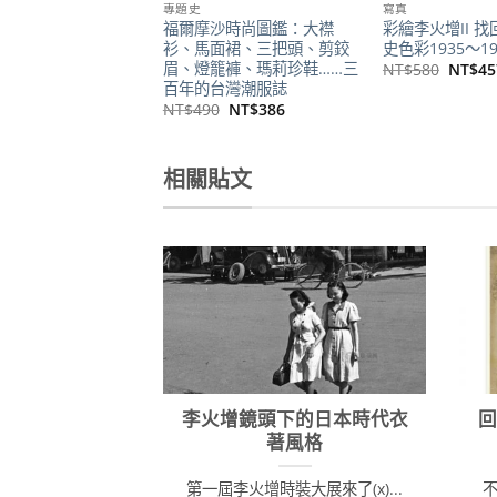
專題史
寫真
福爾摩沙時尚圖鑑：大襟
彩繪李火增II 
衫、馬面裙、三把頭、剪鉸
史色彩1935～19
眉、燈籠褲、瑪莉珍鞋……三
原
NT$
580
NT$
45
始
百年的台灣潮服誌
價
原
目
NT$
490
NT$
386
格：
始
前
NT$5
價
價
格：
格：
NT$490。
NT$386。
相關貼文
李火增鏡頭下的日本時代衣
著風格
第一屆李火增時裝大展來了(x)...