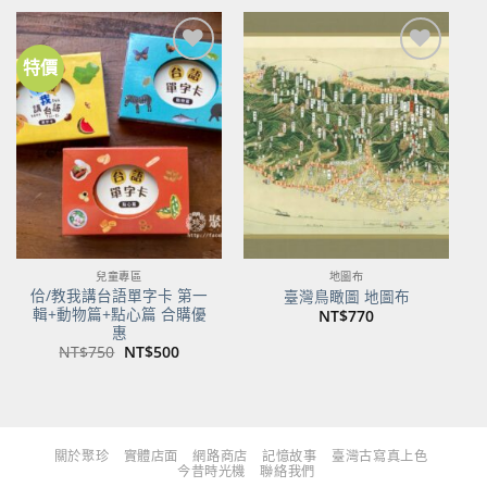
格：
格：
格：
格：
NT$480。
NT$379。
NT$700。
NT$553。
特價
加到
加到
關注
關注
商品
商品
兒童專區
地圖布
佮/教我講台語單字卡 第一
臺灣鳥瞰圖 地圖布
輯+動物篇+點心篇 合購優
NT$
770
惠
原
目
NT$
750
NT$
500
始
前
價
價
格：
格：
NT$750。
NT$500。
關於聚珍
實體店面
網路商店
記憶故事
臺灣古寫真上色
今昔時光機
聯絡我們