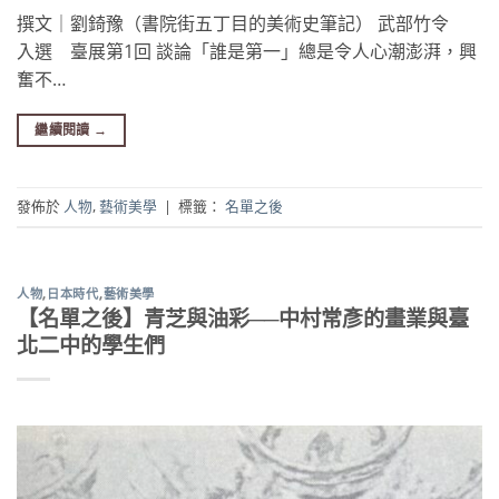
撰文｜劉錡豫（書院街五丁目的美術史筆記） 武部竹令
入選 臺展第1回 談論「誰是第一」總是令人心潮澎湃，興
奮不…
繼續閱讀
→
發佈於
人物
,
藝術美學
|
標籤：
名單之後
人物
,
日本時代
,
藝術美學
【名單之後】青芝與油彩──中村常彥的畫業與臺
北二中的學生們