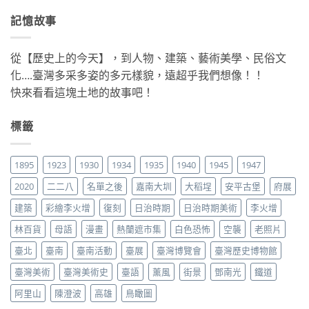
記憶故事
從【歷史上的今天】，到人物、建築、藝術美學、民俗文
化….臺灣多采多姿的多元樣貌，遠超乎我們想像！！
快來看看這塊土地的故事吧！
標籤
1895
1923
1930
1934
1935
1940
1945
1947
2020
二二八
名單之後
嘉南大圳
大稻埕
安平古堡
府展
建築
彩繪李火增
復刻
日治時期
日治時期美術
李火增
林百貨
母語
漫畫
熱蘭遮市集
白色恐怖
空襲
老照片
臺北
臺南
臺南活動
臺展
臺灣博覽會
臺灣歷史博物館
臺灣美術
臺灣美術史
臺語
薰風
街景
鄧南光
鐵道
阿里山
陳澄波
高雄
鳥瞰圖