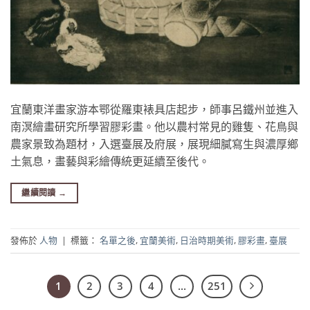
宜蘭東洋畫家游本鄂從羅東裱具店起步，師事呂鐵州並進入
南溟繪畫研究所學習膠彩畫。他以農村常見的雞隻、花鳥與
農家景致為題材，入選臺展及府展，展現細膩寫生與濃厚鄉
土氣息，畫藝與彩繪傳統更延續至後代。
繼續閱讀
→
發佈於
人物
|
標籤：
名單之後
,
宜蘭美術
,
日治時期美術
,
膠彩畫
,
臺展
1
2
3
4
...
251