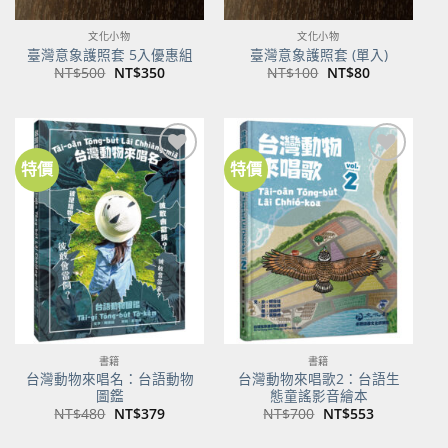
文化小物
文化小物
臺灣意象護照套 5入優惠組
臺灣意象護照套 (單入)
原
目
原
目
NT$
500
NT$
350
NT$
100
NT$
80
始
前
始
前
價
價
價
價
格：
格：
格：
格：
NT$500。
NT$350。
NT$100。
NT$80。
特價
特價
加到
加到
關注
關注
商品
商品
書籍
書籍
台灣動物來唱名：台語動物
台灣動物來唱歌2：台語生
圖鑑
態童謠影音繪本
原
目
原
目
NT$
480
NT$
379
NT$
700
NT$
553
始
前
始
前
價
價
價
價