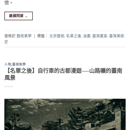
懷。
繼續閱讀
→
發佈於
藝術美學
|
標籤：
北京藝術
,
名單之後
,
油畫
,
臺灣畫家
,
臺灣美術
史
人物
,
藝術美學
【名單之後】自行車的古都漫遊──山路曠的臺南
風景