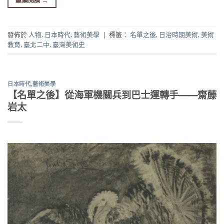
繼續閱讀
→
發佈於
人物
,
日本時代
,
藝術美學
|
標籤：
名單之後
,
日治時期美術
,
美術
教育
,
臺北二中
,
臺灣美術史
日本時代
,
藝術美學
【名單之後】從海軍機關兵到巴士運轉手——齋藤
岩太