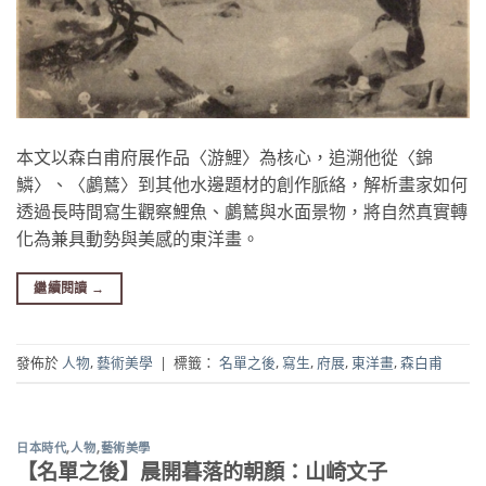
本文以森白甫府展作品〈游鯉〉為核心，追溯他從〈錦
鱗〉、〈鸕鶿〉到其他水邊題材的創作脈絡，解析畫家如何
透過長時間寫生觀察鯉魚、鸕鶿與水面景物，將自然真實轉
化為兼具動勢與美感的東洋畫。
繼續閱讀
→
發佈於
人物
,
藝術美學
|
標籤：
名單之後
,
寫生
,
府展
,
東洋畫
,
森白甫
日本時代
,
人物
,
藝術美學
【名單之後】晨開暮落的朝顏：山崎文子