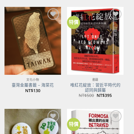
特價
加到
加到
關注
關注
商品
商品
文化小物
書籍
唯紅花綻放：習近平時代的
臺灣金屬書籤 – 海棠花
認同與歸屬
NT$
130
原
目
NT$
500
NT$
395
始
前
價
價
格：
格：
NT$500。
NT$395。
特價
加到
加到
關注
關注