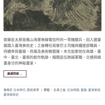
齋藤岩太原是鳳山海軍無線電信所的一等機關兵，因入選臺
展踏入臺灣美術史；之後轉任局營巴士司機與鐵道部職員，
持續參與臺展、府展及美術聯盟展。本文追索他在高雄、臺
中、臺北、臺南的創作軌跡，揭開這位跨越軍職、交通與繪
畫身分的神秘畫家。
繼續閱讀
→
發佈於
日本時代
,
藝術美學
|
標籤：
名單之後
,
日治時期
,
臺展
,
臺灣美術
,
臺灣美術史