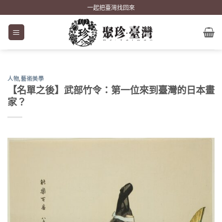
Skip
一起把臺灣找回來
to
content
人物
,
藝術美學
【名單之後】武部竹令：第一位來到臺灣的日本畫
家？