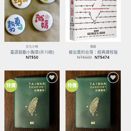
商品
商品
文化小物
書籍
臺語鼓勵小胸章(共10款)
被出賣的台灣：經典譯校版
原
目
NT$
50
NT$
600
NT$
474
始
前
價
價
格：
格：
NT$600。
NT$474。
特價
特價
加到
加到
關注
關注
商品
商品