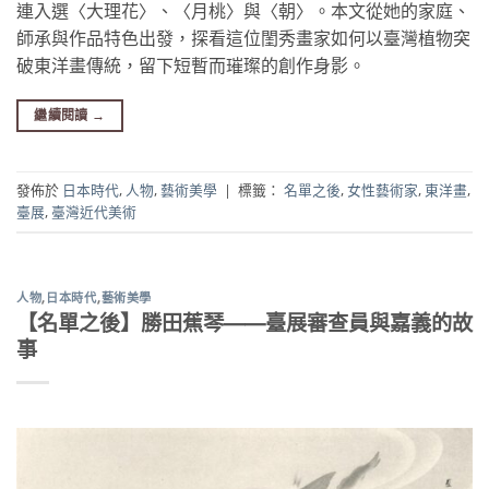
連入選〈大理花〉、〈月桃〉與〈朝〉。本文從她的家庭、
師承與作品特色出發，探看這位閨秀畫家如何以臺灣植物突
破東洋畫傳統，留下短暫而璀璨的創作身影。
繼續閱讀
→
發佈於
日本時代
,
人物
,
藝術美學
|
標籤：
名單之後
,
女性藝術家
,
東洋畫
,
臺展
,
臺灣近代美術
人物
,
日本時代
,
藝術美學
【名單之後】勝田蕉琴——臺展審查員與嘉義的故
事