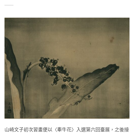
山崎文子初次習畫便以〈牽牛花〉入選第六回臺展，之後接