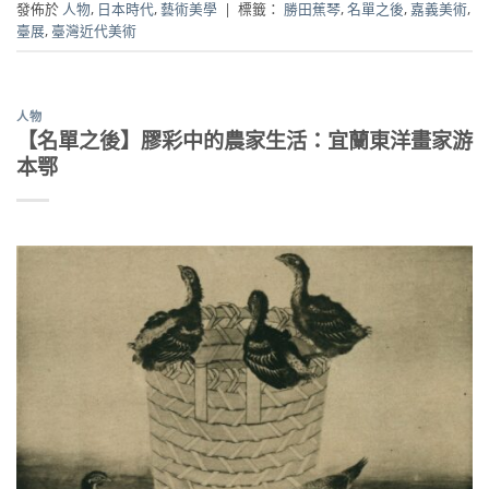
發佈於
人物
,
日本時代
,
藝術美學
|
標籤：
勝田蕉琴
,
名單之後
,
嘉義美術
,
臺展
,
臺灣近代美術
人物
【名單之後】膠彩中的農家生活：宜蘭東洋畫家游
本鄂