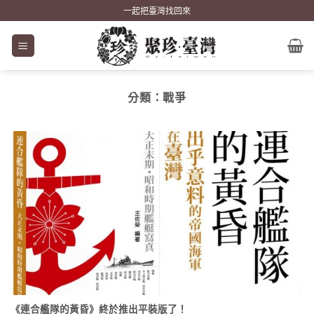
Skip
一起把臺灣找回來
to
content
分類：
戰爭
《連合艦隊的黃昏》終於推出平裝版了！