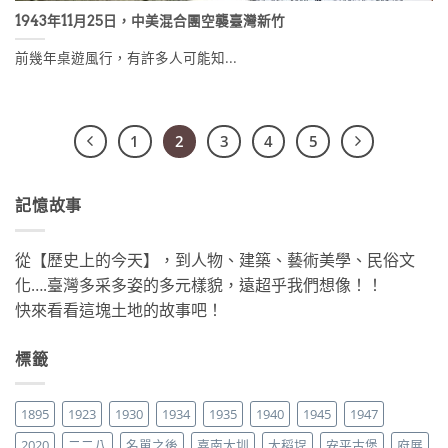
1943年11月25日，中美混合團空襲臺灣新竹
前幾年桌遊風行，有許多人可能知...
1
2
3
4
5
記憶故事
從【歷史上的今天】，到人物、建築、藝術美學、民俗文
化….臺灣多采多姿的多元樣貌，遠超乎我們想像！！
快來看看這塊土地的故事吧！
標籤
1895
1923
1930
1934
1935
1940
1945
1947
2020
二二八
名單之後
嘉南大圳
大稻埕
安平古堡
府展