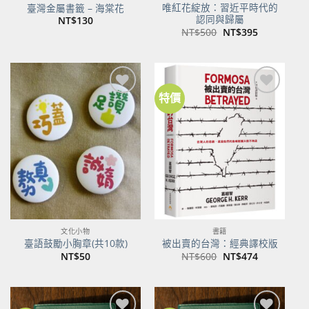
唯紅花綻放：習近平時代的
臺灣金屬書籤 – 海棠花
認同與歸屬
NT$
130
原
目
NT$
500
NT$
395
始
前
價
價
格：
格：
NT$500。
NT$395。
特價
加到
加到
關注
關注
商品
商品
文化小物
書籍
臺語鼓勵小胸章(共10款)
被出賣的台灣：經典譯校版
原
目
NT$
50
NT$
600
NT$
474
始
前
價
價
格：
格：
NT$600。
NT$474。