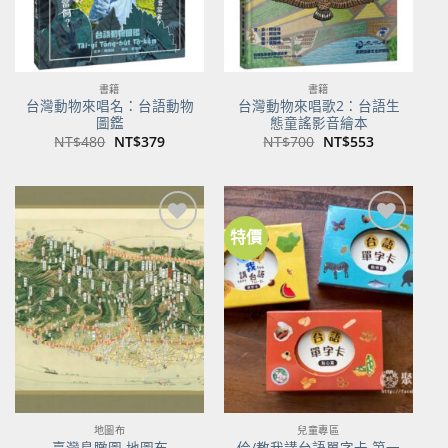
書籍
書籍
台灣動物來唱名：台語動物
台灣動物來唱歌2：台語生
圖鑑
態童謠影音繪本
原
目
原
目
NT$
480
NT$
379
NT$
700
NT$
553
始
前
始
前
價
價
價
價
格：
格：
格：
格：
NT$480。
NT$379。
NT$700。
NT$553。
特價
加到
加到
關注
關注
商品
商品
地圖布
兒童專區
佮/教我講台語單字卡 第一
臺灣鳥瞰圖 地圖布