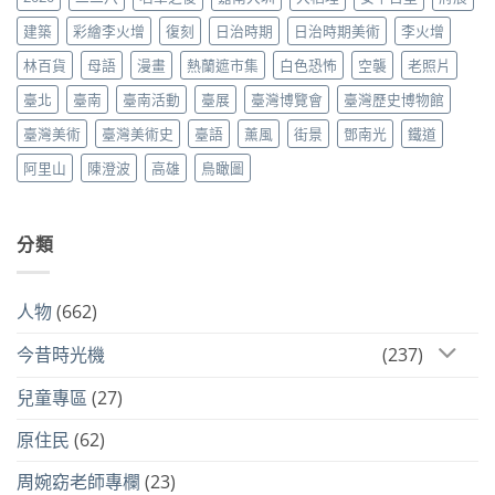
建築
彩繪李火增
復刻
日治時期
日治時期美術
李火增
林百貨
母語
漫畫
熱蘭遮市集
白色恐怖
空襲
老照片
臺北
臺南
臺南活動
臺展
臺灣博覽會
臺灣歷史博物館
臺灣美術
臺灣美術史
臺語
薰風
街景
鄧南光
鐵道
阿里山
陳澄波
高雄
鳥瞰圖
分類
人物
(662)
今昔時光機
(237)
兒童專區
(27)
原住民
(62)
周婉窈老師專欄
(23)