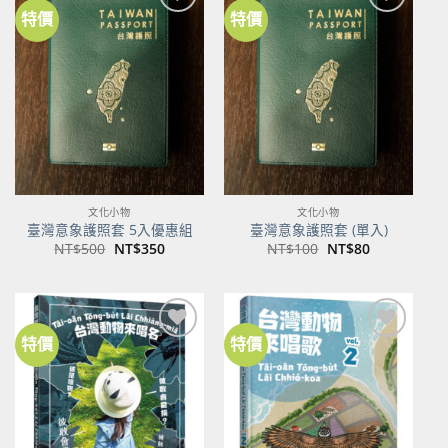
特價
特價
加到
加到
關注
關注
商品
商品
文化小物
文化小物
臺灣意象護照套 5入優惠組
臺灣意象護照套 (單入)
原
目
原
目
NT$
500
NT$
350
NT$
100
NT$
80
始
前
始
前
價
價
價
價
格：
格：
格：
格：
NT$500。
NT$350。
NT$100。
NT$80。
特價
特價
加到
加到
關注
關注
商品
商品