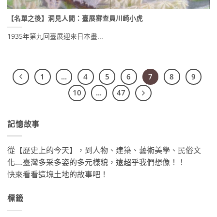
【名單之後】洞見人間：臺展審查員川崎小虎
1935年第九回臺展迎來日本畫...
1
...
4
5
6
7
8
9
10
...
47
記憶故事
從【歷史上的今天】，到人物、建築、藝術美學、民俗文
化….臺灣多采多姿的多元樣貌，遠超乎我們想像！！
快來看看這塊土地的故事吧！
標籤