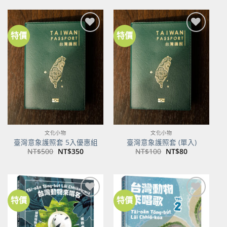
格：
格：
NT$600。
NT$474。
特價
特價
加到
加到
關注
關注
商品
商品
文化小物
文化小物
臺灣意象護照套 5入優惠組
臺灣意象護照套 (單入)
原
目
原
目
NT$
500
NT$
350
NT$
100
NT$
80
始
前
始
前
價
價
價
價
格：
格：
格：
格：
NT$500。
NT$350。
NT$100。
NT$80。
特價
特價
加到
加到
關注
關注
商品
商品