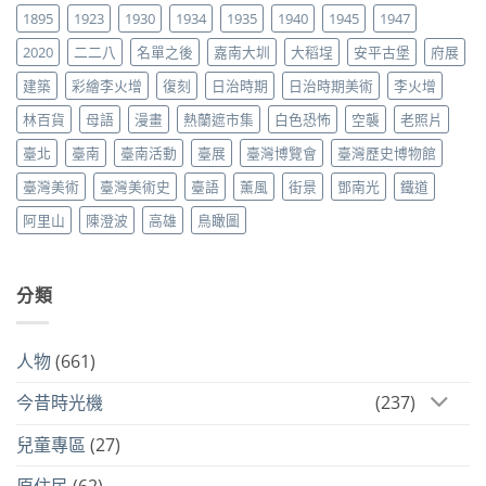
1895
1923
1930
1934
1935
1940
1945
1947
2020
二二八
名單之後
嘉南大圳
大稻埕
安平古堡
府展
建築
彩繪李火增
復刻
日治時期
日治時期美術
李火增
林百貨
母語
漫畫
熱蘭遮市集
白色恐怖
空襲
老照片
臺北
臺南
臺南活動
臺展
臺灣博覽會
臺灣歷史博物館
臺灣美術
臺灣美術史
臺語
薰風
街景
鄧南光
鐵道
阿里山
陳澄波
高雄
鳥瞰圖
分類
人物
(661)
今昔時光機
(237)
兒童專區
(27)