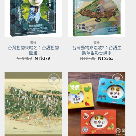
書籍
書籍
台灣動物來唱名：台語動物
台灣動物來唱歌2：台語生
圖鑑
態童謠影音繪本
原
目
原
目
NT$
480
NT$
379
NT$
700
NT$
553
始
前
始
前
價
價
價
價
格：
格：
格：
格：
NT$480。
NT$379。
NT$700。
NT$553。
特價
加到
加到
關注
關注
商品
商品