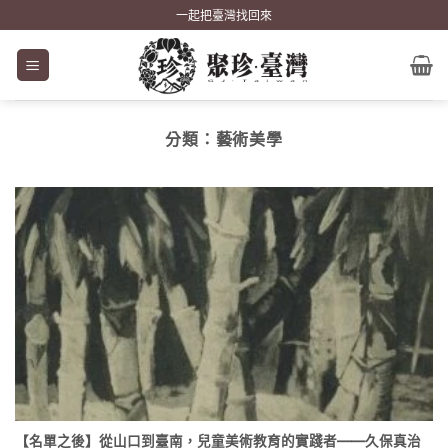
Skip
一起把臺灣找回來
to
content
分類：
藝術美學
【名單之後】從山口到臺南，兒童美術教育的實踐者——久保真治