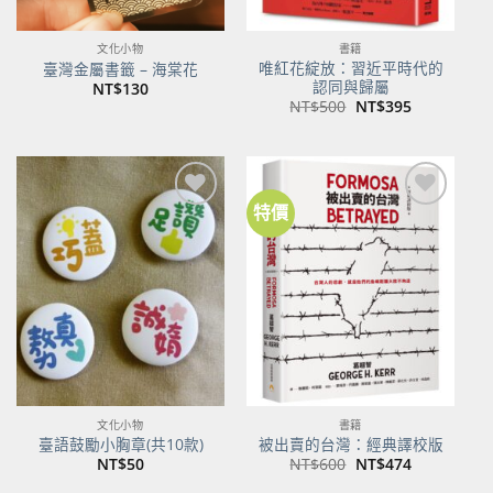
文化小物
書籍
唯紅花綻放：習近平時代的
臺灣金屬書籤 – 海棠花
認同與歸屬
NT$
130
原
目
NT$
500
NT$
395
始
前
價
價
格：
格：
NT$500。
NT$395。
特價
加到
加到
關注
關注
商品
商品
文化小物
書籍
臺語鼓勵小胸章(共10款)
被出賣的台灣：經典譯校版
原
目
NT$
50
NT$
600
NT$
474
始
前
價
價