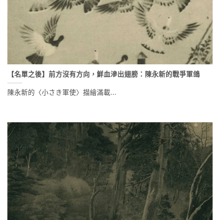
【名單之後】前方沒有方向，鮮血滲出翅膀：陳永新的戰爭軍鴿
陳永新的〈小さき軍使〉描繪滿載...