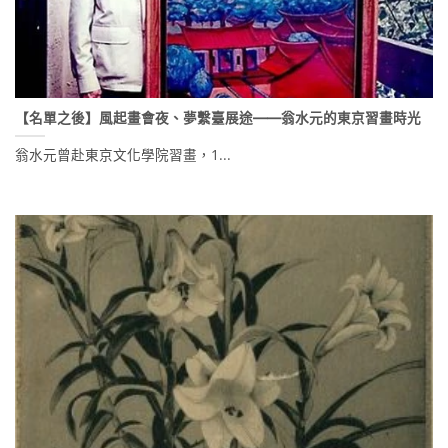
【名單之後】風起畫會夜、夢繫臺展途——翁水元的東京習畫時光
翁水元曾赴東京文化學院習畫，1...