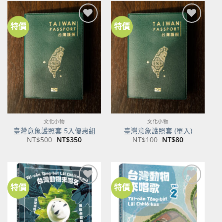
NT$600。
NT$474。
特價
特價
加到
加到
關注
關注
商品
商品
文化小物
文化小物
臺灣意象護照套 5入優惠組
臺灣意象護照套 (單入)
原
目
原
目
NT$
500
NT$
350
NT$
100
NT$
80
始
前
始
前
價
價
價
價
格：
格：
格：
格：
NT$500。
NT$350。
NT$100。
NT$80。
特價
特價
加到
加到
關注
關注
商品
商品