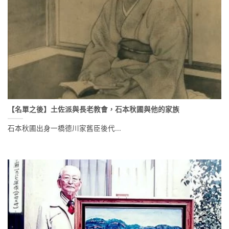
【名單之後】土佐派與長老教會，石本秋圃與他的家族
石本秋圃出身一橋德川家舊臣後代...