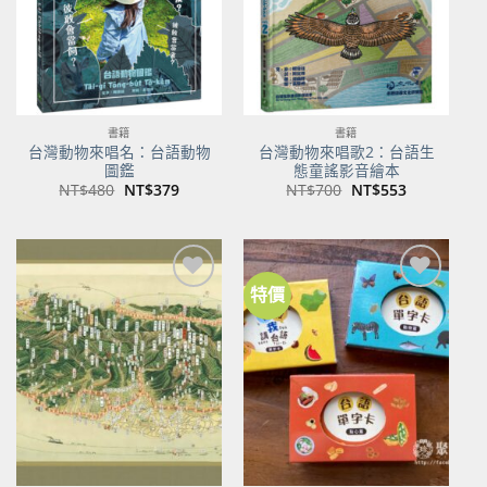
書籍
書籍
台灣動物來唱名：台語動物
台灣動物來唱歌2：台語生
圖鑑
態童謠影音繪本
原
目
原
目
NT$
480
NT$
379
NT$
700
NT$
553
始
前
始
前
價
價
價
價
格：
格：
格：
格：
NT$480。
NT$379。
NT$700。
NT$553。
特價
加到
加到
關注
關注
商品
商品