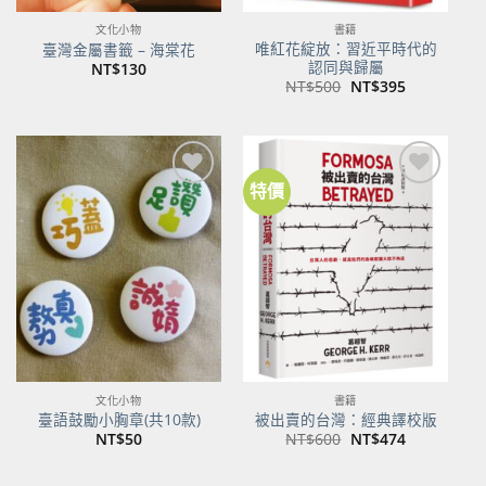
文化小物
書籍
唯紅花綻放：習近平時代的
臺灣金屬書籤 – 海棠花
認同與歸屬
NT$
130
原
目
NT$
500
NT$
395
始
前
價
價
格：
格：
NT$500。
NT$395。
特價
加到
加到
關注
關注
商品
商品
文化小物
書籍
臺語鼓勵小胸章(共10款)
被出賣的台灣：經典譯校版
原
目
NT$
50
NT$
600
NT$
474
始
前
價
價
格：
格：