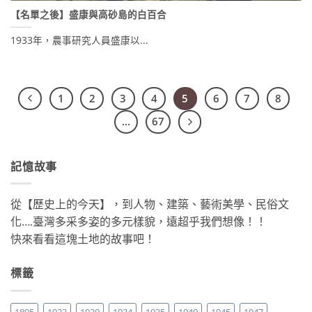
【名單之後】盛康與高砂島的白百合
1933年，農事研究人員盛康以...
1
2
3
4
5
6
7
8
...
67
記憶故事
從【歷史上的今天】，到人物、建築、藝術美學、民俗文
化….臺灣多采多姿的多元樣貌，遠超乎我們想像！！
快來看看這塊土地的故事吧！
標籤
1895
1923
1930
1934
1935
1940
1945
1947