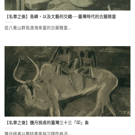
【名單之後】島嶼，以及文藝的交織──臺灣時代的古藤雅童
從八重山群島渡海來臺的古藤雅童...
【名單之後】鹽月桃甫的臺灣三十三「印」象
鹽月桃甫以獨特畫風與沉穩性格活...