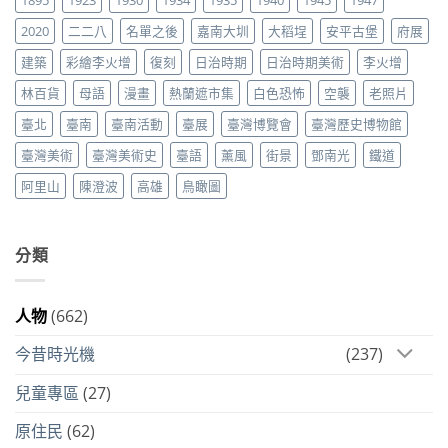
2020
二二八
名單之後
嘉南大圳
大稻埕
安平古堡
府展
建築
彩繪李火增
復刻
日治時期
日治時期美術
李火增
林百貨
母語
漫畫
熱蘭遮市集
白色恐怖
空襲
老照片
臺北
臺南
臺南活動
臺展
臺灣博覽會
臺灣歷史博物館
臺灣美術
臺灣美術史
臺語
薰風
街景
鄧南光
鐵道
阿里山
陳澄波
高雄
鳥瞰圖
分類
人物
(662)
今昔時光機
(237)
兒童專區
(27)
原住民
(62)