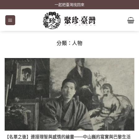
Skip
一起把臺灣找回來
to
content
分類：
人物
【名單之後】連接理智與感情的繪畫——中山巍的寫實與巴黎生活