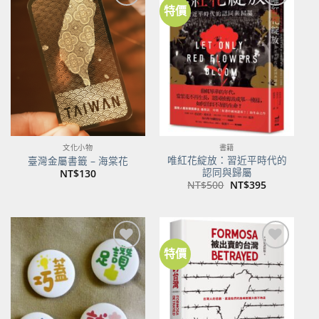
特價
加到
加到
關注
關注
商品
商品
文化小物
書籍
唯紅花綻放：習近平時代的
臺灣金屬書籤 – 海棠花
認同與歸屬
NT$
130
原
目
NT$
500
NT$
395
始
前
價
價
格：
格：
NT$500。
NT$395。
特價
加到
加到
關注
關注
商品
商品