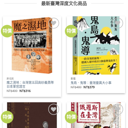
最新臺灣深度文化商品
特價
特價
加到
加到
關注
關注
商品
商品
原住民
書籍
魔之濕地：台灣第五回高砂義勇隊
鬼島．鬼導：臺灣靈異大小事
日本軍官證言
原
目
NT$
480
NT$
379
始
前
原
目
NT$
400
NT$
316
價
價
始
前
格：
格：
價
價
NT$480。
NT$379。
格：
格：
NT$400。
NT$316。
特價
特價
加到
加到
關注
關注