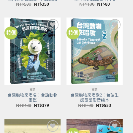
原
目
原
目
NT$
500
NT$
350
NT$
100
NT$
80
始
前
始
前
價
價
價
價
格：
格：
格：
格：
NT$500。
NT$350。
NT$100。
NT$80。
特價
特價
加到
加到
關注
關注
商品
商品
書籍
書籍
台灣動物來唱名：台語動物
台灣動物來唱歌2：台語生
圖鑑
態童謠影音繪本
原
目
原
目
NT$
480
NT$
379
NT$
700
NT$
553
始
前
始
前
價
價
價
價
格：
格：
格：
格：
NT$480。
NT$379。
NT$700。
NT$553。