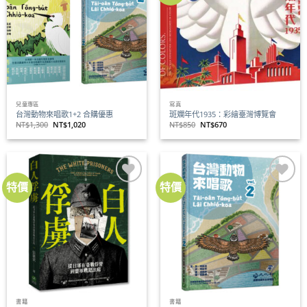
關注
關注
商品
商品
兒童專區
寫真
台灣動物來唱歌1+2 合購優惠
斑斕年代1935：彩繪臺灣博覽會
原
目
原
目
NT$
1,300
NT$
1,020
NT$
850
NT$
670
始
前
始
前
價
價
價
價
格：
格：
格：
格：
NT$1,300。
NT$1,020。
NT$850。
NT$670。
特價
特價
加到
加到
關注
關注
商品
商品
書籍
書籍