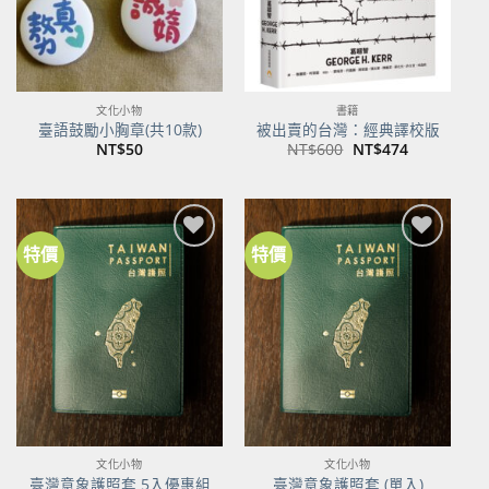
文化小物
書籍
臺語鼓勵小胸章(共10款)
被出賣的台灣：經典譯校版
原
目
NT$
50
NT$
600
NT$
474
始
前
價
價
格：
格：
NT$600。
NT$474。
特價
特價
加到
加到
關注
關注
商品
商品
文化小物
文化小物
臺灣意象護照套 5入優惠組
臺灣意象護照套 (單入)