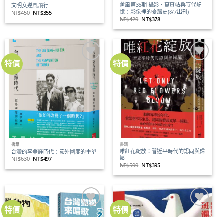
薰風第36期 攝影、寫真帖與時代記
文明女逆風飛行
憶：影像裡的臺灣史(8/7出刊)
原
目
NT$
450
NT$
355
始
前
原
目
NT$
420
NT$
378
價
價
始
前
格：
格：
價
價
NT$450。
NT$355。
格：
格：
NT$420。
NT$378。
特價
特價
加到
加到
關注
關注
商品
商品
書籍
書籍
唯紅花綻放：習近平時代的認同與歸
台灣的李登輝時代：意外國度的重塑
屬
原
目
NT$
630
NT$
497
始
前
原
目
NT$
500
NT$
395
價
價
始
前
格：
格：
價
價
NT$630。
NT$497。
格：
格：
NT$500。
NT$395。
特價
特價
加到
加到