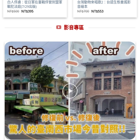
白人俘虜：從日軍在臺戰俘營到盟軍
台灣動物來唱歌2：台語生態童謠影
戰犯法庭(7/29出版)
音繪本
原
目
原
目
NT$
500
NT$
395
NT$
700
NT$
553
始
前
始
前
價
價
價
價
格：
格：
格：
格：
NT$500。
NT$395。
NT$700。
NT$553。
影音專區