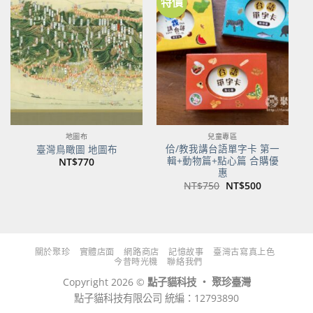
特價
加到
加到
關注
關注
商品
商品
地圖布
兒童專區
佮/教我講台語單字卡 第一
臺灣鳥瞰圖 地圖布
輯+動物篇+點心篇 合購優
NT$
770
惠
原
目
NT$
750
NT$
500
始
前
價
價
格：
格：
NT$750。
NT$500。
關於聚珍
實體店面
網路商店
記憶故事
臺灣古寫真上色
今昔時光機
聯絡我們
Copyright 2026 ©
點子貓科技 ‧ 聚珍臺灣
點子貓科技有限公司 統編：12793890