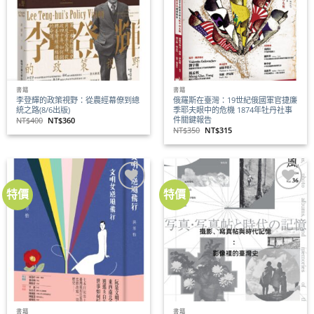
商品
商品
書籍
書籍
李登輝的政策視野：從農經幕僚到總
俄羅斯在臺灣：19世紀俄國軍官捷廉
統之路(8/6出版)
季耶夫眼中的危機 1874年牡丹社事
件關鍵報告
原
目
NT$
400
NT$
360
始
前
原
目
NT$
350
NT$
315
價
價
始
前
格：
格：
價
價
NT$400。
NT$360。
格：
格：
NT$350。
NT$315。
特價
特價
加到
加到
關注
關注
商品
商品
書籍
書籍