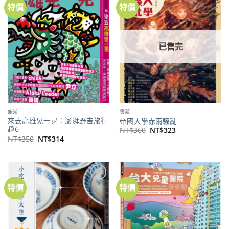
特價
特價
加到
加到
關注
關注
商品
商品
已售完
旅遊
書籍
來去高雄晃一晃：澎湃野吉旅行
帝國大學赤雨騷亂
趣6
原
目
NT$
360
NT$
323
始
前
原
目
NT$
350
NT$
314
價
價
始
前
格：
格：
價
價
NT$360。
NT$323。
格：
格：
NT$350。
NT$314。
特價
特價
加到
加到
關注
關注
商品
商品