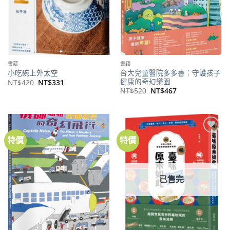
書籍
書籍
台大兒童醫院多多書：守護孩子
小吃碗上外太空
健康的奇幻樂園
原
目
NT$
420
NT$
331
始
前
原
目
NT$
520
NT$
467
價
價
始
前
格：
格：
價
價
NT$420。
NT$331。
格：
格：
NT$520。
NT$467。
特價
特價
加到
加到
關注
關注
商品
商品
已售完