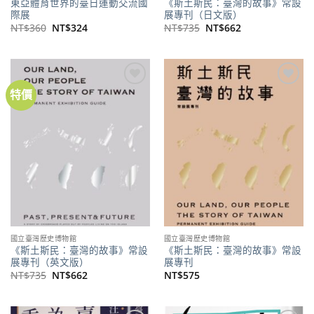
東亞體育世界的臺日運動交流國
《斯土斯民：臺灣的故事》常設
際展
展專刊（日文版）
原
目
原
目
NT$
360
NT$
324
NT$
735
NT$
662
始
前
始
前
價
價
價
價
格：
格：
格：
格：
NT$360。
NT$324。
NT$735。
NT$662。
特價
加到
加到
關注
關注
商品
商品
國立臺灣歷史博物館
國立臺灣歷史博物館
《斯土斯民：臺灣的故事》常設
《斯土斯民：臺灣的故事》常設
展專刊（英文版）
展專刊
原
目
NT$
735
NT$
662
NT$
575
始
前
價
價
格：
格：
NT$735。
NT$662。