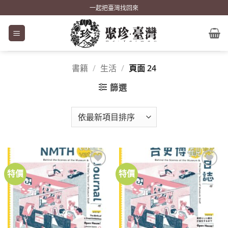
Skip
一起把臺灣找回來
to
content
書籍
/
生活
/
頁面 24
篩選
特價
特價
加到
加到
關注
關注
商品
商品