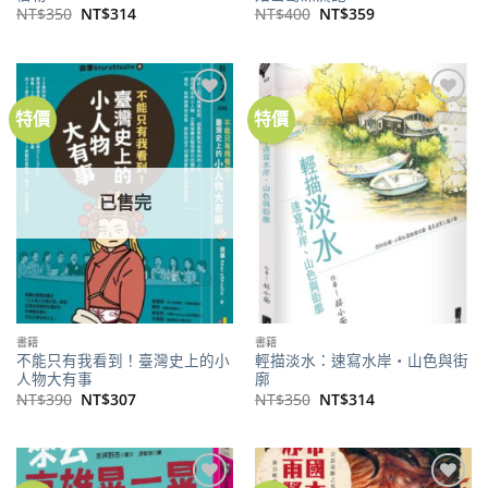
原
目
原
目
NT$
350
NT$
314
NT$
400
NT$
359
始
前
始
前
價
價
價
價
格：
格：
格：
格：
NT$350。
NT$314。
NT$400。
NT$359。
特價
特價
加到
加到
關注
關注
商品
商品
已售完
書籍
書籍
不能只有我看到！臺灣史上的小
輕描淡水：速寫水岸・山色與街
人物大有事
廓
原
目
原
目
NT$
390
NT$
307
NT$
350
NT$
314
始
前
始
前
價
價
價
價
格：
格：
格：
格：
NT$390。
NT$307。
NT$350。
NT$314。