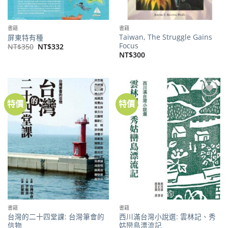
書籍
書籍
Taiwan, The Struggle Gains
屏東特有種
Focus
原
目
NT$
350
NT$
332
始
前
NT$
300
價
價
格：
格：
NT$350。
NT$332。
特價
特價
加到
加到
關注
關注
商品
商品
書籍
書籍
台灣的二十四堂課: 台灣筆會的
西川滿台灣小說選: 雲林記、秀
信物
姑巒島漂流記