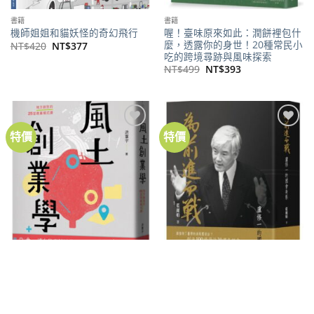
書籍
書籍
喔！臺味原來如此：潤餅裡包什
機師姐姐和貓妖怪的奇幻飛行
麼，透露你的身世！20種常民小
原
目
NT$
420
NT$
377
始
前
吃的跨境尋跡與風味探索
價
價
原
目
NT$
499
NT$
393
格：
格：
始
前
NT$420。
NT$377。
價
價
格：
格：
NT$499。
NT$393。
特價
特價
加到
加到
關注
關注
商品
商品
書籍
書籍
為前進而戰 ：盧修一的國會身
風土創業學
影
原
目
NT$
450
NT$
355
始
前