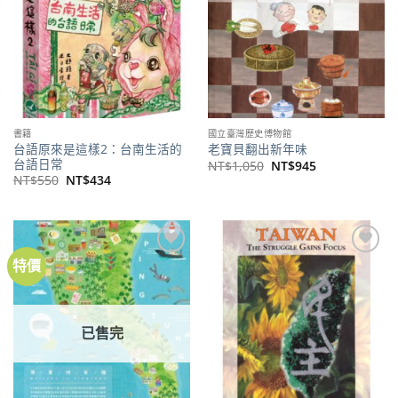
書籍
國立臺灣歷史博物館
台語原來是這樣2：台南生活的
老寶貝翻出新年味
台語日常
原
目
NT$
1,050
NT$
945
始
前
原
目
NT$
550
NT$
434
價
價
始
前
格：
格：
價
價
NT$1,050。
NT$945。
格：
格：
NT$550。
NT$434。
特價
加到
加到
關注
關注
商品
商品
已售完