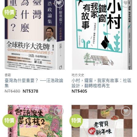
特價
加到
加到
關注
關注
商品
商品
書籍
地方文史
臺灣為什麼重要？ ──汪浩政論
小村，鐵窗，我家有故事：社區
集
設計，翻轉椬梧再生
原
目
NT$
480
NT$
378
NT$
405
始
前
價
價
格：
格：
NT$480。
NT$378。
特價
特價
加到
加到
關注
關注
商品
商品