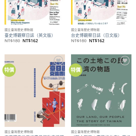
國立臺灣歷史博物館
國立臺灣歷史博物館
臺史博觀察日誌（英文版）
台史博觀察日誌（日文版）
原
目
原
目
NT$
180
NT$
162
NT$
180
NT$
162
始
前
始
前
價
價
價
價
格：
格：
格：
格：
NT$180。
NT$162。
NT$180。
NT$162。
特價
特價
加到
加到
關注
關注
商品
商品
國立臺灣歷史博物館
國立臺灣歷史博物館