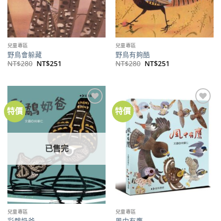
兒童專區
兒童專區
野鳥會躲藏
野鳥有夠酷
原
目
原
目
NT$
280
NT$
251
NT$
280
NT$
251
始
前
始
前
價
價
價
價
格：
格：
格：
格：
NT$280。
NT$251。
NT$280。
NT$251。
特價
特價
加到
加到
關注
關注
商品
商品
已售完
兒童專區
兒童專區
彩鷸奶爸
風中有鷹