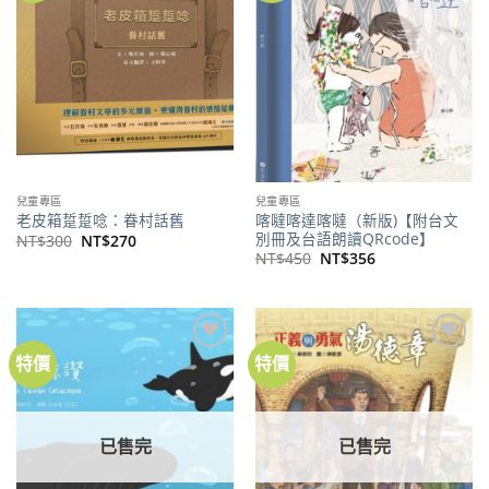
商品
商品
兒童專區
兒童專區
喀噠喀達喀噠（新版)【附台文
老皮箱踅踅唸：眷村話舊
別冊及台語朗讀QRcode】
原
目
NT$
300
NT$
270
始
前
原
目
NT$
450
NT$
356
價
價
始
前
格：
格：
價
價
NT$300。
NT$270。
格：
格：
NT$450。
NT$356。
特價
特價
加到
加到
關注
關注
商品
商品
已售完
已售完