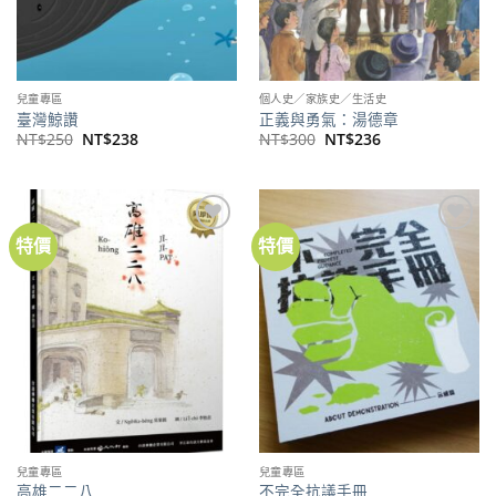
兒童專區
個人史／家族史／生活史
臺灣鯨讚
正義與勇氣：湯德章
原
目
原
目
NT$
250
NT$
238
NT$
300
NT$
236
始
前
始
前
價
價
價
價
格：
格：
格：
格：
NT$250。
NT$238。
NT$300。
NT$236。
特價
特價
加到
加到
關注
關注
商品
商品
兒童專區
兒童專區
高雄二二八
不完全抗議手冊