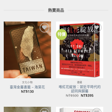
熱賣商品
特價
加到
加到
關注
關注
商品
商品
文化小物
書籍
唯紅花綻放：習近平時代的
臺灣金屬書籤 – 海棠花
認同與歸屬
NT$
130
原
目
NT$
500
NT$
395
始
前
價
價
格：
格：
NT$500。
NT$395。