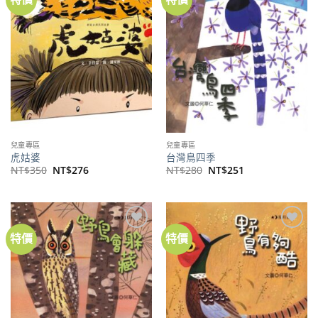
關注
關注
商品
商品
兒童專區
兒童專區
虎姑婆
台灣鳥四季
原
目
原
目
NT$
350
NT$
276
NT$
280
NT$
251
始
前
始
前
價
價
價
價
格：
格：
格：
格：
NT$350。
NT$276。
NT$280。
NT$251。
特價
特價
加到
加到
關注
關注
商品
商品