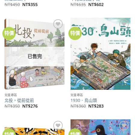
原
目
原
目
NT$
450
NT$
355
NT$
635
NT$
602
始
前
始
前
價
價
價
價
格：
格：
格：
格：
NT$450。
NT$355。
NT$635。
NT$602。
特價
特價
加到
加到
關注
關注
商品
商品
已售完
兒童專區
兒童專區
北投，從前從前
1930．烏山頭
原
目
原
目
NT$
350
NT$
276
NT$
360
NT$
283
始
前
始
前
價
價
價
價
格：
格：
格：
格：
NT$350。
NT$276。
NT$360。
NT$283。
特價
特價
加到
加到