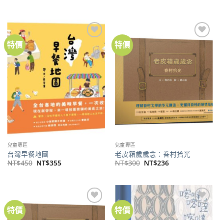
始
前
始
前
價
價
價
價
格：
格：
格：
格：
NT$550。
NT$435。
NT$300。
NT$236。
特價
特價
加到
加到
關注
關注
商品
商品
兒童專區
兒童專區
台灣早餐地圖
老皮箱歲歲念：眷村拾光
原
目
原
目
NT$
450
NT$
355
NT$
300
NT$
236
始
前
始
前
價
價
價
價
格：
格：
格：
格：
NT$450。
NT$355。
NT$300。
NT$236。
特價
特價
加到
加到
關注
關注