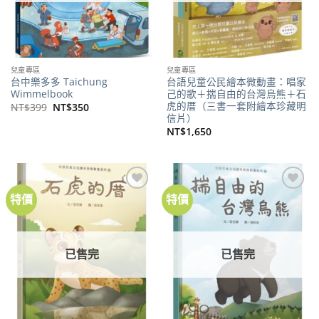
兒童專區
兒童專區
台中樂多多 Taichung
台語兒童公民繪本微動畫：唱家
Wimmelbook
己的歌＋揣自由的台灣烏熊＋石
虎的厝（三書一套附繪本珍藏明
原
目
NT$
399
NT$
350
始
前
信片）
價
價
NT$
1,650
格：
格：
NT$399。
NT$350。
特價
特價
加到
加到
關注
關注
商品
商品
已售完
已售完