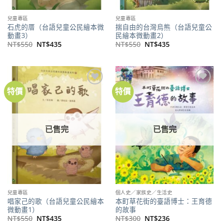
兒童專區
兒童專區
石虎的厝（台語兒童公民繪本微
揣自由的台灣烏熊（台語兒童公
動畫3）
民繪本微動畫2）
原
目
原
目
NT$
550
NT$
435
NT$
550
NT$
435
始
前
始
前
價
價
價
價
格：
格：
格：
格：
NT$550。
NT$435。
NT$550。
NT$435。
特價
特價
加到
加到
關注
關注
商品
商品
已售完
已售完
兒童專區
個人史／家族史／生活史
唱家己的歌（台語兒童公民繪本
本町草花街的臺語博士：王育德
微動畫1）
的故事
原
目
原
目
NT$
550
NT$
435
NT$
300
NT$
236