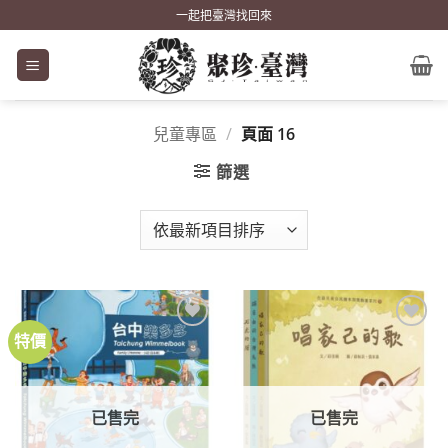
Skip
一起把臺灣找回來
to
content
兒童專區
/
頁面 16
篩選
特價
加到
加到
關注
關注
商品
商品
已售完
已售完