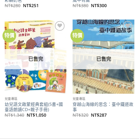
原
目
原
目
NT$
280
NT$
251
NT$
380
NT$
300
始
前
始
前
價
價
價
價
格：
格：
格：
格：
NT$280。
NT$251。
NT$380。
NT$300。
特價
特價
加到
加到
關注
關注
商品
商品
已售完
已售完
兒童專區
兒童專區
幼兒語文啟蒙經典套組(5書+國
穿越山海線的思念：臺中鐵道故
臺語朗讀CD+親子手冊)
事
原
目
原
目
NT$
1,340
NT$
1,050
NT$
320
NT$
287
始
前
始
前
價
價
價
價
格：
格：
格：
格：
NT$1,340。
NT$1,050。
NT$320。
NT$287。