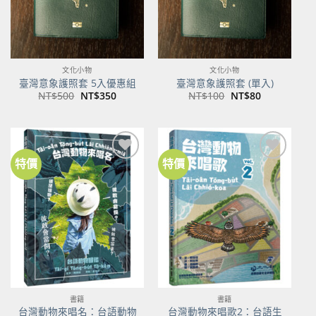
文化小物
文化小物
臺灣意象護照套 5入優惠組
臺灣意象護照套 (單入)
原
目
原
目
NT$
500
NT$
350
NT$
100
NT$
80
始
前
始
前
價
價
價
價
格：
格：
格：
格：
NT$500。
NT$350。
NT$100。
NT$80。
特價
特價
加到
加到
關注
關注
商品
商品
書籍
書籍
台灣動物來唱名：台語動物
台灣動物來唱歌2：台語生