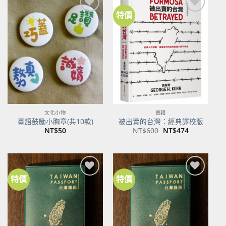
特價
加到
加到
關注
關注
商品
商品
文化小物
書籍
臺語鼓勵小胸章(共10款)
被出賣的台灣：經典譯校版
原
目
NT$
50
NT$
600
NT$
474
始
前
價
價
格：
格：
NT$600。
NT$474。
特價
特價
加到
加到
關注
關注
商品
商品