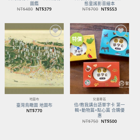
圖鑑
態童謠影音繪本
原
目
原
目
NT$
480
NT$
379
NT$
700
NT$
553
始
前
始
前
價
價
價
價
格：
格：
格：
格：
NT$480。
NT$379。
NT$700。
NT$553。
特價
加到
加到
關注
關注
商品
商品
地圖布
兒童專區
佮/教我講台語單字卡 第一
臺灣鳥瞰圖 地圖布
輯+動物篇+點心篇 合購優
NT$
770
惠
原
目
NT$
750
NT$
500
始
前
價
價
格：
格：
NT$750。
NT$500。