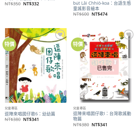
bu̍t Lâi Chhiò-koa：台語生態
原
目
NT$
350
NT$
332
始
前
童謠影音繪本
價
價
原
目
NT$
600
NT$
474
格：
格：
始
前
NT$350。
NT$332。
價
價
格：
格：
NT$600。
NT$474。
特價
特價
加到
加到
關注
關注
商品
商品
已售完
兒童專區
兒童專區
逗陣來唱囡仔歌I：台灣歌謠動
逗陣來唱囡仔歌6：幼幼篇
物篇
原
目
NT$
380
NT$
341
始
前
原
目
NT$
380
NT$
341
價
價
始
前
格：
格：
價
價
NT$380。
NT$341。
格：
格：