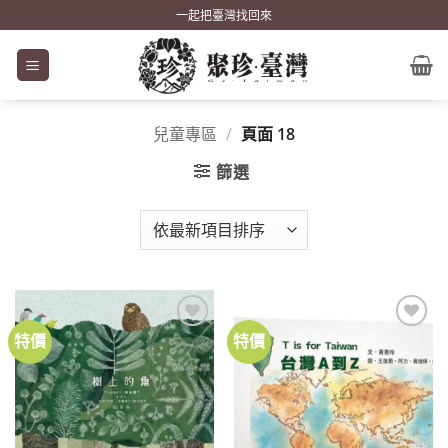
Skip
一起把臺灣找回來
to
content
兒童專區
/
頁面 18
篩選
特價
特價
加到
加到
關注
關注
商品
商品