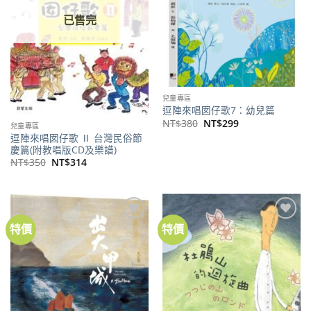
已售完
兒童專區
逗陣來唱囡仔歌7：幼兒篇
原
目
NT$
380
NT$
299
兒童專區
始
前
逗陣來唱囡仔歌 Ⅱ 台灣民俗節
價
價
格：
格：
慶篇(附教唱版CD及樂譜)
NT$380。
NT$299。
原
目
NT$
350
NT$
314
始
前
價
價
格：
格：
NT$350。
NT$314。
特價
特價
加到
加到
關注
關注
商品
商品