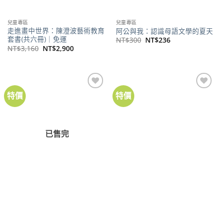
兒童專區
兒童專區
走進畫中世界：陳澄波藝術教育
阿公與我：認識母語文學的夏天
套書(共六冊)｜免運
原
目
NT$
300
NT$
236
始
前
原
目
NT$
3,160
NT$
2,900
價
價
始
前
格：
格：
價
價
NT$300。
NT$236。
格：
格：
NT$3,160。
NT$2,900。
特價
特價
加到
加到
關注
關注
商品
商品
已售完
兒童專區
兒童專區
阿公kah 我：認bat 母語文學ê
會說話的畫
熱–人
原
目
NT$
280
NT$
251
始
前