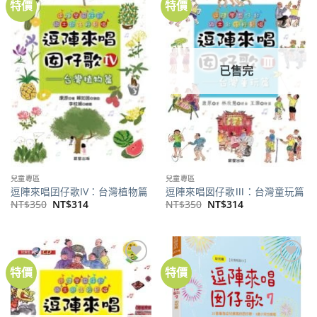
特價
特價
加到
加到
關注
關注
商品
商品
已售完
兒童專區
兒童專區
逗陣來唱囝仔歌IV：台灣植物篇
逗陣來唱囡仔歌Ⅲ：台灣童玩篇
原
目
原
目
NT$
350
NT$
314
NT$
350
NT$
314
始
前
始
前
價
價
價
價
格：
格：
格：
格：
NT$350。
NT$314。
NT$350。
NT$314。
特價
特價
加到
加到
關注
關注
商品
商品