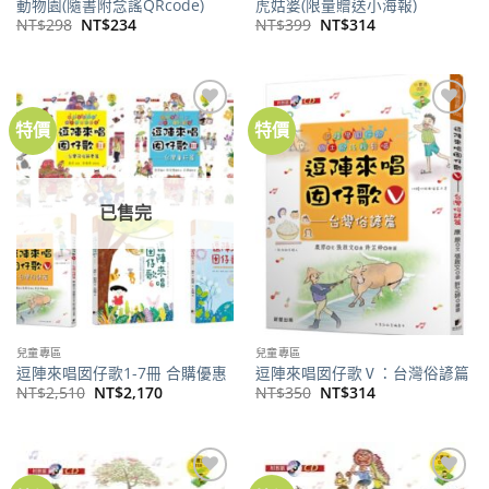
動物園(隨書附念謠QRcode)
虎姑婆(限量贈送小海報)
原
目
原
目
NT$
298
NT$
234
NT$
399
NT$
314
始
前
始
前
價
價
價
價
格：
格：
格：
格：
NT$298。
NT$234。
NT$399。
NT$314。
特價
特價
加到
加到
關注
關注
商品
商品
已售完
兒童專區
兒童專區
逗陣來唱囡仔歌1-7冊 合購優惠
逗陣來唱囡仔歌Ⅴ：台灣俗諺篇
原
目
原
目
NT$
2,510
NT$
2,170
NT$
350
NT$
314
始
前
始
前
價
價
價
價
格：
格：
格：
格：
NT$2,510。
NT$2,170。
NT$350。
NT$314。