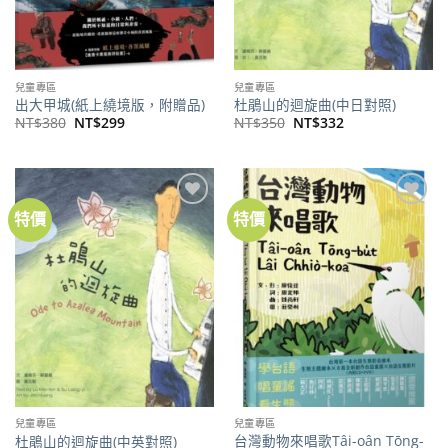
兒童專區
兒童專區
出大甲城(紙上繞境版，附贈品)
杜鵑山的迴旋曲(中日對照)
原
目
原
目
NT$
380
NT$
299
NT$
350
NT$
332
始
前
始
前
價
價
價
價
格：
格：
格：
格：
NT$380。
NT$299。
NT$350。
NT$332。
特價
特價
加到
加到
關注
關注
商品
商品
兒童專區
兒童專區
台灣動物來唱歌Tâi-oân Tōng-
杜鵑山的迴旋曲(中英對照)