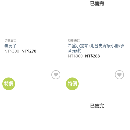
已售完
兒童專區
兒童專區
希望小提琴 (附歷史背景小冊/影
老房子
音光碟)
原
目
NT$
300
NT$
270
始
前
原
目
NT$
360
NT$
283
價
價
始
前
格：
格：
價
價
NT$300。
NT$270。
格：
格：
NT$360。
NT$283。
特價
特價
加到
加到
關注
關注
商品
商品
已售完