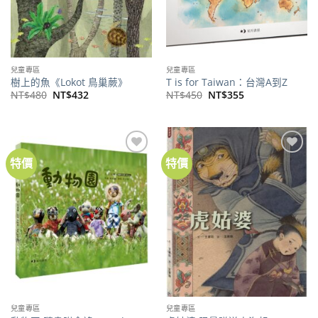
兒童專區
兒童專區
樹上的魚《Lokot 鳥巢蕨》
T is for Taiwan：台灣A到Z
原
目
原
目
NT$
480
NT$
432
NT$
450
NT$
355
始
前
始
前
價
價
價
價
格：
格：
格：
格：
NT$480。
NT$432。
NT$450。
NT$355。
特價
特價
加到
加到
關注
關注
商品
商品
兒童專區
兒童專區