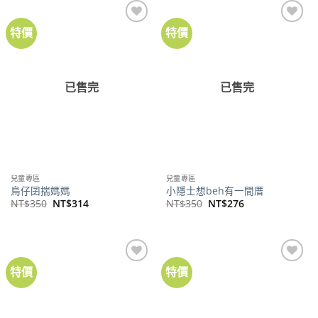
NT$380。
NT$341。
特價
特價
加到
加到
關注
關注
商品
商品
已售完
已售完
兒童專區
兒童專區
鳥仔囝揣媽媽
小隱士想beh有一間厝
原
目
原
目
NT$
350
NT$
314
NT$
350
NT$
276
始
前
始
前
價
價
價
價
格：
格：
格：
格：
NT$350。
NT$314。
NT$350。
NT$276。
特價
特價
加到
加到
關注
關注
商品
商品