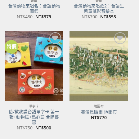
書籍
書籍
台灣動物來唱名：台語動物
台灣動物來唱歌2：台語生
圖鑑
態童謠影音繪本
原
目
原
目
NT$
480
NT$
379
NT$
700
NT$
553
始
前
始
前
價
價
價
價
格：
格：
格：
格：
NT$480。
NT$379。
NT$700。
NT$553。
特價
加到
加到
關注
關注
商品
商品
單字卡
地圖布
佮/教我講台語單字卡 第一
臺灣鳥瞰圖 地圖布
輯+動物篇+點心篇 合購優
NT$
770
惠
原
目
NT$
750
NT$
500
始
前
價
價