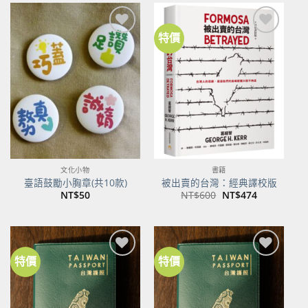
NT$500。
NT$395。
特價
加到
加到
關注
關注
商品
商品
文化小物
書籍
臺語鼓勵小胸章(共10款)
被出賣的台灣：經典譯校版
原
目
NT$
50
NT$
600
NT$
474
始
前
價
價
格：
格：
NT$600。
NT$474。
特價
特價
加到
加到
關注
關注
商品
商品