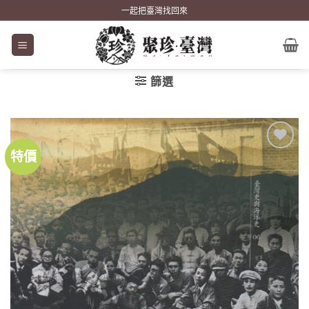
Skip
一起把臺灣找回來
to
content
篩選
特價
加到
關注
商品