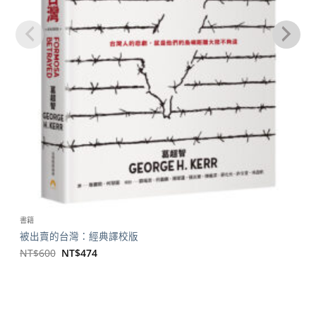
書籍
被出賣的台灣：經典譯校版
原
目
NT$
600
NT$
474
始
前
價
價
格：
格：
NT$600。
NT$474。