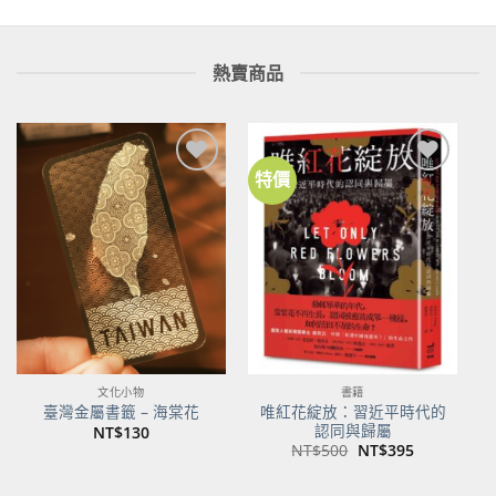
熱賣商品
特價
加到
加到
關注
關注
商品
商品
文化小物
書籍
唯紅花綻放：習近平時代的
臺灣金屬書籤 – 海棠花
認同與歸屬
NT$
130
原
目
NT$
500
NT$
395
始
前
價
價
格：
格：