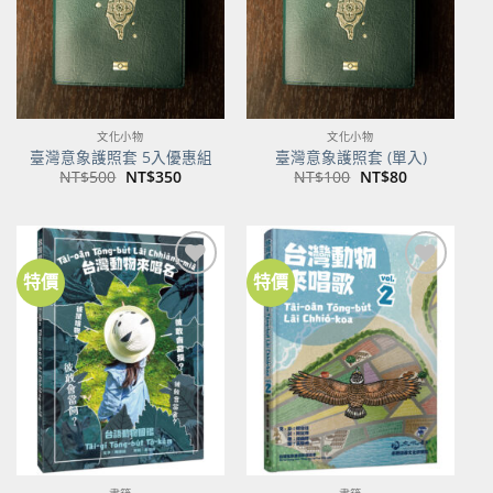
文化小物
文化小物
臺灣意象護照套 5入優惠組
臺灣意象護照套 (單入)
原
目
原
目
NT$
500
NT$
350
NT$
100
NT$
80
始
前
始
前
價
價
價
價
格：
格：
格：
格：
NT$500。
NT$350。
NT$100。
NT$80。
特價
特價
加到
加到
關注
關注
商品
商品