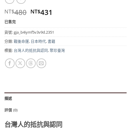
原
目
480
431
NT$
NT$
始
前
已售完
價
價
格：
格：
貨號:
gja_b4iymf5v3v9d.2351
NT$480。
NT$431。
分類:
戰後命運
,
日本時代
,
書籍
標籤:
台灣人的抵抗與認同
,
聚珍臺灣
描述
評價 (0)
台灣人的抵抗與認同