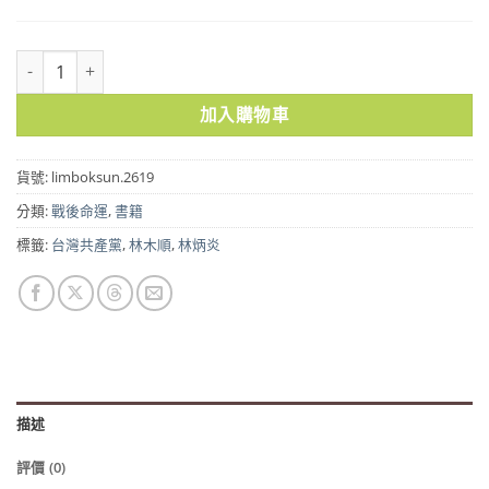
林木順與台灣共產黨的創立 | 林炳炎 著 數量
加入購物車
貨號:
limboksun.2619
分類:
戰後命運
,
書籍
標籤:
台灣共產黨
,
林木順
,
林炳炎
描述
評價 (0)