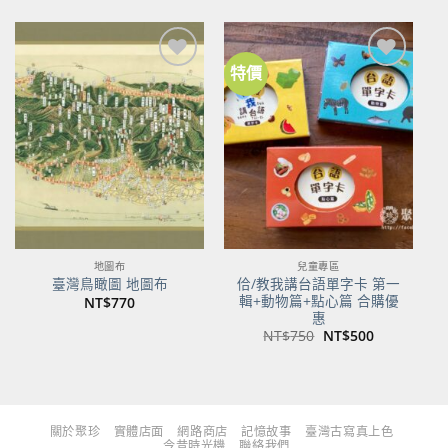
價
價
價
價
格：
格：
格：
格：
NT$480。
NT$379。
NT$700。
NT$553。
特價
加到
加到
關注
關注
商品
商品
地圖布
兒童專區
佮/教我講台語單字卡 第一
臺灣鳥瞰圖 地圖布
輯+動物篇+點心篇 合購優
NT$
770
惠
原
目
NT$
750
NT$
500
始
前
價
價
格：
格：
NT$750。
NT$500。
關於聚珍
實體店面
網路商店
記憶故事
臺灣古寫真上色
今昔時光機
聯絡我們