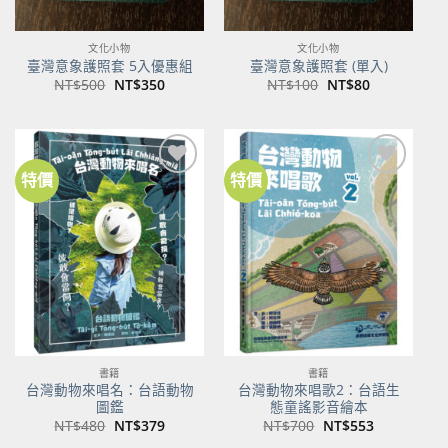
文化小物
文化小物
臺灣意象護照套 5入優惠組
臺灣意象護照套 (單入)
原
目
原
目
NT$
500
NT$
350
NT$
100
NT$
80
始
前
始
前
價
價
價
價
格：
格：
格：
格：
NT$500。
NT$350。
NT$100。
NT$80。
特價
特價
加到
加到
關注
關注
商品
商品
書籍
書籍
台灣動物來唱名：台語動物
台灣動物來唱歌2：台語生
圖鑑
態童謠影音繪本
原
目
原
目
NT$
480
NT$
379
NT$
700
NT$
553
始
前
始
前