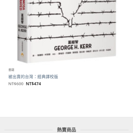
書籍
被出賣的台灣：經典譯校版
原
目
NT$
600
NT$
474
始
前
價
價
格：
格：
NT$600。
NT$474。
熱賣商品