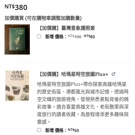
380
NT$
加價購買 (可在購物車調整加購數量)
【加價購】臺灣意象護照套
原
目
NT$
NT$
新增 價格：
100
80
始
前
價
價
格：
格：
NT$100。
NT$80。
【加價購】哈瑪星時空旅圖Plus+
哈瑪星時空旅圖Plus+帶你探索高雄哈瑪星
的歷史街區、港都風光與城市記憶，透過時
空交織的旅遊視角，發現熟悉景點背後的精
彩故事。適合喜愛高雄文化、老街散策與深
度旅行的讀者收藏，為旅程增添更多趣味與
靈感。
NT$
新增 價格：
50