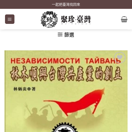
Skip
一起把臺灣找回來
to
content
篩選
加到
關注
商品