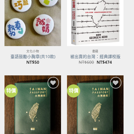
關注
關注
商品
商品
文化小物
書籍
臺語鼓勵小胸章(共10款)
被出賣的台灣：經典譯校版
原
目
NT$
50
NT$
600
NT$
474
始
前
價
價
格：
格：
NT$600。
NT$474。
特價
特價
加到
加到
關注
關注
商品
商品