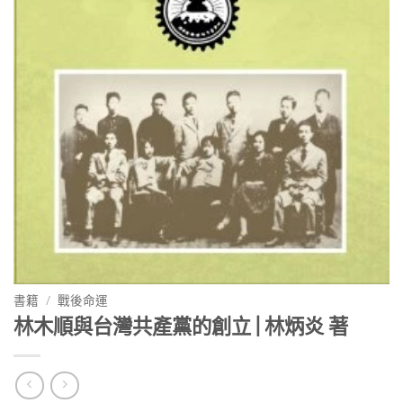
書籍
/
戰後命運
林木順與台灣共產黨的創立 | 林炳炎 著