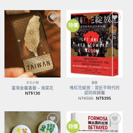
特價
加到
加到
關注
關注
商品
商品
文化小物
書籍
唯紅花綻放：習近平時代的
臺灣金屬書籤 – 海棠花
認同與歸屬
NT$
130
原
目
NT$
500
NT$
395
始
前
價
價
格：
格：
NT$500。
NT$395。
特價
加到
加到