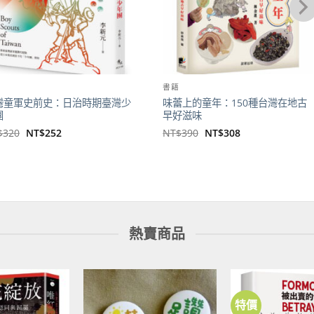
籍
書籍
灣童軍史前史：日治時期臺灣少
味蕾上的童年：150種台灣在地古
團
早好滋味
原
目
原
目
$
320
NT$
252
NT$
390
NT$
308
始
前
始
前
價
價
價
價
格：
格：
格：
格：
NT$320。
NT$252。
NT$390。
NT$308。
熱賣商品
特價