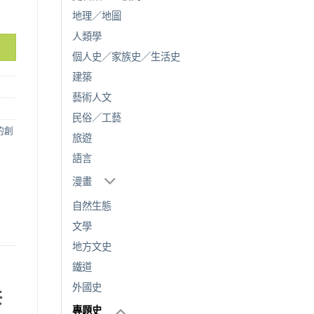
創立》+《台灣電力株式會社發展史》 合購大優惠 | 免運 數量
地理／地圖
人類學
個人史／家族史／生活史
建築
藝術人文
民俗／工藝
的創
旅遊
語言
漫畫
自然生態
文學
地方文史
鐵道
外國史
共
專題史