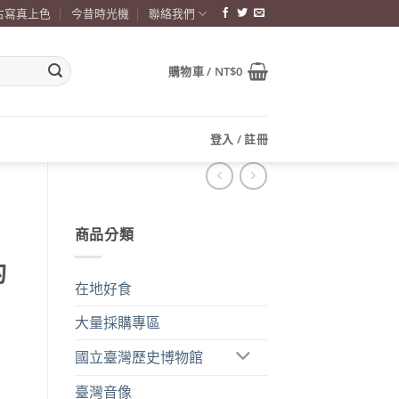
古寫真上色
今昔時光機
聯絡我們
購物車 /
NT$
0
登入 / 註冊
商品分類
的
在地好食
大量採購專區
國立臺灣歷史博物館
臺灣音像