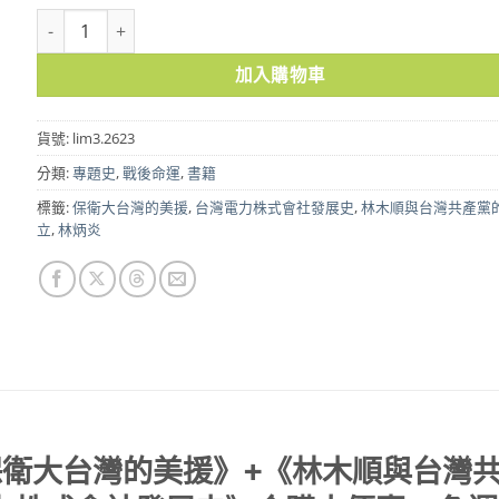
林炳炎大作三本合輯 《保衛大台灣的美援》+《林木順與台灣共產黨的
加入購物車
貨號:
lim3.2623
分類:
專題史
,
戰後命運
,
書籍
標籤:
保衛大台灣的美援
,
台灣電力株式會社發展史
,
林木順與台灣共產黨
立
,
林炳炎
保衛大台灣的美援》+《林木順與台灣