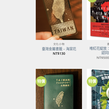
加到
關注
商品
文化小物
唯紅花綻放
臺灣金屬書籤 – 海棠花
認同
NT$
130
NT$
500
特價
特價
加到
關注
商品