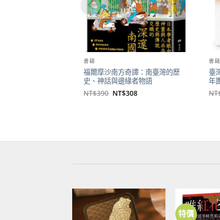
書籍
書
福爾摩沙南方奇譚：南臺灣的歷
臺
史、神話與邊緣者物語
年
原
目
NT$
390
NT$
308
NT
始
前
價
價
格：
格：
NT$390。
NT$308。
特價