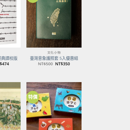
加到
加到
關注
關注
商品
商品
文化小物
經典譯校版
臺灣意象護照套 5入優惠組
目
原
目
$
474
NT$
500
NT$
350
前
始
前
價
價
價
：
格：
格：
格：
$600。
NT$474。
NT$500。
NT$350。
特價
加到
加到
關注
關注
商品
商品