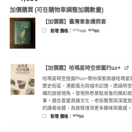
加價購買 (可在購物車調整加購數量)
【加價購】臺灣意象護照套
原
目
NT$
NT$
新增 價格：
100
80
始
前
價
價
格：
格：
NT$100。
NT$80。
【加價購】哈瑪星時空旅圖Plus+
哈瑪星時空旅圖Plus+帶你探索高雄哈瑪星
歷史街區、港都風光與城市記憶，透過時
織的旅遊視角，發現熟悉景點背後的精彩
事。適合喜愛高雄文化、老街散策與深度
的讀者收藏，為旅程增添更多趣味與靈感
NT$
新增 價格：
50