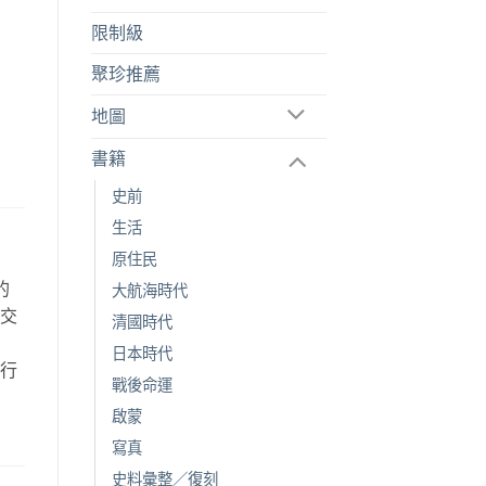
限制級
聚珍推薦
地圖
書籍
史前
生活
原住民
的
大航海時代
空交
清國時代
故
日本時代
旅行
戰後命運
。
啟蒙
寫真
史料彙整／復刻