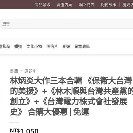
關於聚珍
實體店面
網路商店
記憶故事
臺灣
搜
尋
關
鍵
字:
戴飾品
鐵道
文化小物
明信片
桌遊
兒童專區
書籍
/
專題史
林炳炎大作三本合輯 《保衛大台灣
的美援》+《林木順與台灣共產黨
創立》+《台灣電力株式會社發展
史》 合購大優惠 | 免運
1,050
NT$