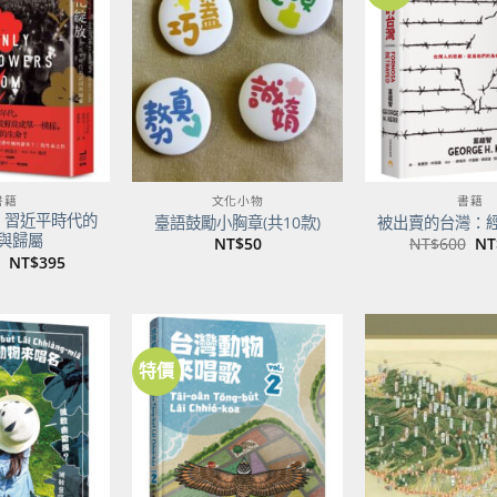
加到
加到
關注
關注
商品
商品
書籍
文化小物
書籍
：習近平時代的
臺語鼓勵小胸章(共10款)
被出賣的台灣：
與歸屬
原
NT$
50
NT$
600
NT
始
原
目
NT$
395
價
始
前
格
價
價
NT
格：
格：
NT$500。
NT$395。
特價
加到
加到
關注
關注
商品
商品