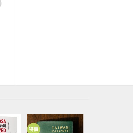
書籍
書籍
臺灣與沖繩的對話：來
島嶼來電：台灣水力發電時空旅讀
的叩問
原
目
NT$
450
NT$
405
始
前
原
目
NT$
480
NT$
379
價
價
始
前
格：
格：
價
價
NT$450。
NT$405。
格：
格：
NT$480。
NT$3
特價