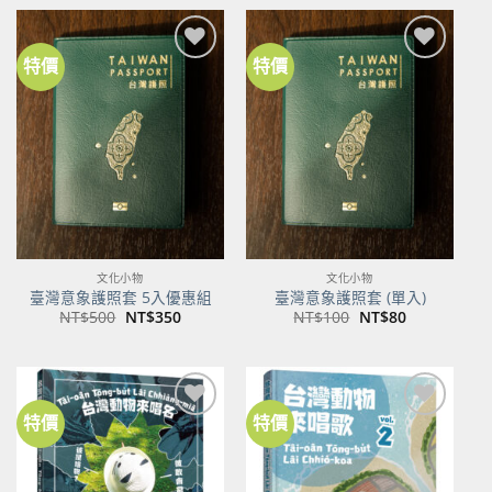
格：
格：
NT$600。
NT$474。
特價
特價
加到
加到
關注
關注
商品
商品
文化小物
文化小物
臺灣意象護照套 5入優惠組
臺灣意象護照套 (單入)
原
目
原
目
NT$
500
NT$
350
NT$
100
NT$
80
始
前
始
前
價
價
價
價
格：
格：
格：
格：
NT$500。
NT$350。
NT$100。
NT$80。
特價
特價
加到
加到
關注
關注
商品
商品