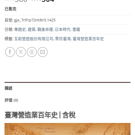
始
前
已售完
價
價
格：
格：
貨號:
gja_7r91p72nt8n5.1425
NT$380。
NT$304。
分類:
專題史
,
建築
,
戰後命運
,
日本時代
,
書籍
標籤:
互助營造股份有限公司
,
聚珍臺灣
,
臺灣營造業百年史
描述
評價 (0)
臺灣營造業百年史 | 含稅