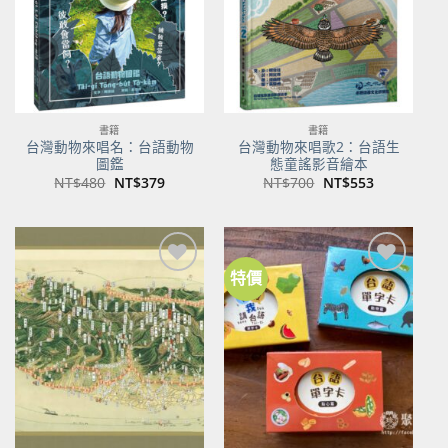
書籍
書籍
台灣動物來唱名：台語動物
台灣動物來唱歌2：台語生
圖鑑
態童謠影音繪本
原
目
原
目
NT$
480
NT$
379
NT$
700
NT$
553
始
前
始
前
價
價
價
價
格：
格：
格：
格：
NT$480。
NT$379。
NT$700。
NT$553。
特價
加到
加到
關注
關注
商品
商品