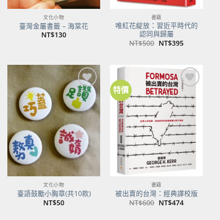
文化小物
書籍
唯紅花綻放：習近平時代的
臺灣金屬書籤 – 海棠花
認同與歸屬
NT$
130
原
目
NT$
500
NT$
395
始
前
價
價
格：
格：
NT$500。
NT$395。
特價
加到
加到
關注
關注
商品
商品
文化小物
書籍
臺語鼓勵小胸章(共10款)
被出賣的台灣：經典譯校版
原
目
NT$
50
NT$
600
NT$
474
始
前
價
價