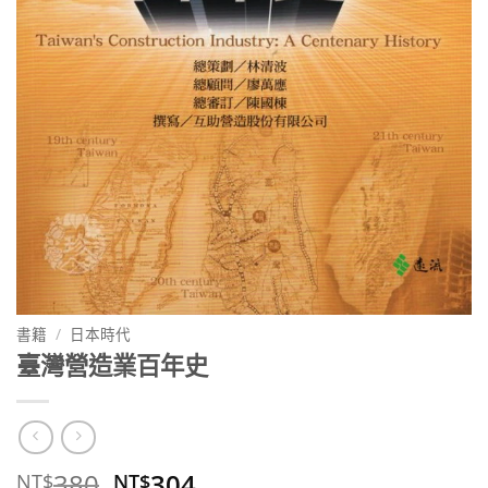
書籍
/
日本時代
臺灣營造業百年史
原
目
380
304
NT$
NT$