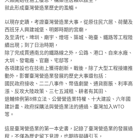
人類開始在島上棲息，構築住居賴以謀生，
就此形成臺灣營造業歷史的濫觴。
以現存史蹟，考證臺灣營造業大事，從原住民穴居、荷蘭及
西班牙人興建城堡、明鄭時期的宮廟，
及至清代，埤圳、廟宇、燈塔、築城、砲臺、鐵路等工程陸
續出現；到了日治時期，
除了完成貫通南北的鐵路線之外，公路、港口、自來水廠、
大圳、發電廠、官廳、宅邸等，
各項建設也在技術上獲得創新。戰後，除了大型工程接連推
動外，影響臺灣營造業發展的歷史大事還包括：
國民政府接收、二二八事件、幣值劇變、通貨膨脹、利率高
漲、反攻大陸政策、三七五減租、耕者有其田、
退輔條例第8條立法、公營營造業特權、十大建設、六年國
建計畫、政府採購法與營造業法的通過、臺灣加入WTO
等。
這是臺灣營造業的第一本史書，記錄了臺灣營造業的發展過
程，不僅為歷史留下見證，也期待拋磚引玉，