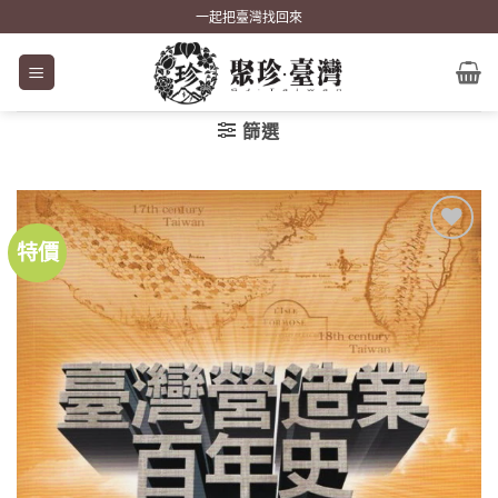
Skip
一起把臺灣找回來
to
content
篩選
特價
加到
關注
商品