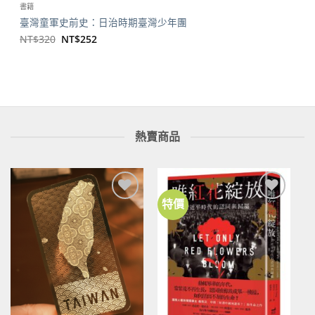
書籍
臺灣童軍史前史：日治時期臺灣少年團
原
目
NT$
320
NT$
252
始
前
價
價
格：
格：
NT$320。
NT$252。
熱賣商品
特價
加到
加到
關注
關注
商品
商品