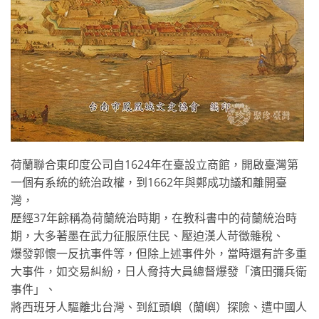
荷蘭聯合東印度公司自1624年在臺設立商館，開啟臺灣第
一個有系統的統治政權，到1662年與鄭成功議和離開臺
灣，
歷經37年餘稱為荷蘭統治時期，在教科書中的荷蘭統治時
期，大多著墨在武力征服原住民、壓迫漢人苛徵雜稅、
爆發郭懷一反抗事件等，但除上述事件外，當時還有許多重
大事件，如交易糾紛，日人脅持大員總督爆發「濱田彌兵衛
事件」、
將西班牙人驅離北台灣、到紅頭嶼（蘭嶼）探險、遭中國人