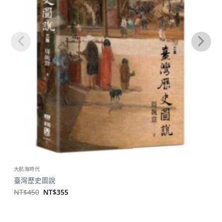
大航海時代
臺灣歷史圖說
原
目
NT$
450
NT$
355
始
前
價
價
格：
格：
NT$450。
NT$355。