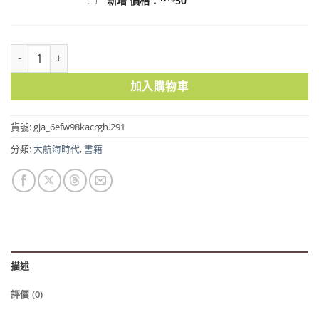
新增 價格：
50
臺灣荷蘭時期大員長官施政錄 | 張復明 數量
加入購物車
貨號:
gja_6efw98kacrgh.291
分類:
大航海時代
,
書籍
描述
評價 (0)