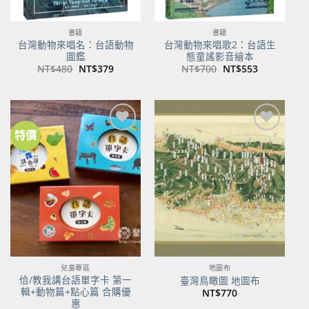
書籍
書籍
台灣動物來唱名：台語動物
台灣動物來唱歌2：台語生
圖鑑
態童謠影音繪本
原
目
原
目
NT$
480
NT$
379
NT$
700
NT$
553
始
前
始
前
價
價
價
價
格：
格：
格：
格：
NT$480。
NT$379。
NT$700。
NT$553。
特價
加到
加到
關注
關注
商品
商品
兒童專區
地圖布
佮/教我講台語單字卡 第一
臺灣鳥瞰圖 地圖布
輯+動物篇+點心篇 合購優
NT$
770
惠