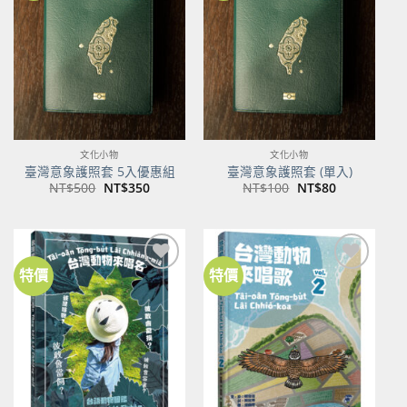
關注
關注
商品
商品
文化小物
文化小物
臺灣意象護照套 5入優惠組
臺灣意象護照套 (單入)
原
目
原
目
NT$
500
NT$
350
NT$
100
NT$
80
始
前
始
前
價
價
價
價
格：
格：
格：
格：
NT$500。
NT$350。
NT$100。
NT$80。
特價
特價
加到
加到
關注
關注
商品
商品