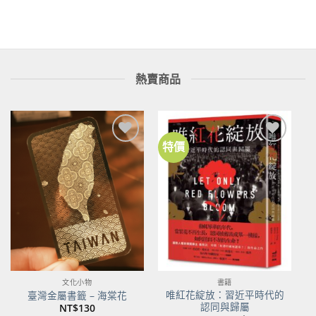
熱賣商品
特價
加到
加到
關注
關注
商品
商品
文化小物
書籍
唯紅花綻放：習近平時代的
臺灣金屬書籤 – 海棠花
認同與歸屬
NT$
130