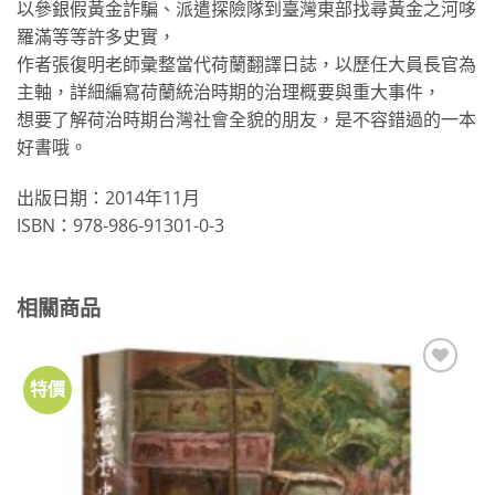
以參銀假黃金詐騙、派遣探險隊到臺灣東部找尋黃金之河哆
羅滿等等許多史實，
作者張復明老師彙整當代荷蘭翻譯日誌，以歷任大員長官為
主軸，詳細編寫荷蘭統治時期的治理概要與重大事件，
想要了解荷治時期台灣社會全貌的朋友，是不容錯過的一本
好書哦。
出版日期：2014年11月
​ISBN：978-986-91301-0-3
相關商品
特價
加到
關注
商品