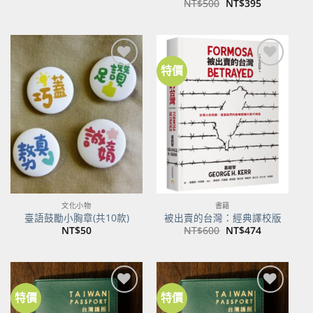
原
目
NT$
500
NT$
395
始
前
價
價
格：
格：
NT$500。
NT$395。
特價
加到
加到
關注
關注
商品
商品
文化小物
書籍
臺語鼓勵小胸章(共10款)
被出賣的台灣：經典譯校版
原
目
NT$
50
NT$
600
NT$
474
始
前
價
價
格：
格：
NT$600。
NT$474。
特價
特價
加到
加到