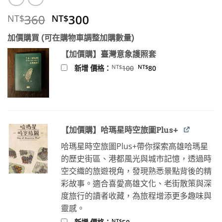
原
目
360
300
NT$
NT$
始
前
加價購買 (可在購物車調整加購數量)
價
價
格：
格：
【加價購】臺灣意象護照套
NT$360。
NT$300。
原
目
NT$
NT$
新增 價格：
100
80
始
前
價
價
格：
格：
NT$100。
NT$80。
【加價購】哈瑪星時空旅圖Plus+
哈瑪星時空旅圖Plus+帶你探索高雄哈瑪星
的歷史街區、港都風光與城市記憶，透過時
空交織的旅遊視角，發現熟悉景點背後的精
彩故事。適合喜愛高雄文化、老街散策與深
度旅行的讀者收藏，為旅程增添更多趣味與
靈感。
NT$