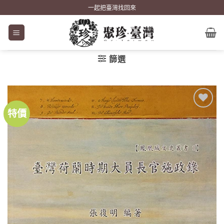
Skip
一起把臺灣找回來
to
content
篩選
特價
加到
關注
商品