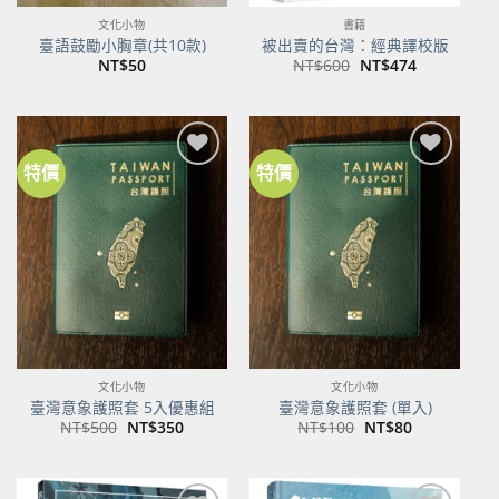
文化小物
書籍
臺語鼓勵小胸章(共10款)
被出賣的台灣：經典譯校版
原
目
NT$
50
NT$
600
NT$
474
始
前
價
價
格：
格：
NT$600。
NT$474。
特價
特價
加到
加到
關注
關注
商品
商品
文化小物
文化小物
臺灣意象護照套 5入優惠組
臺灣意象護照套 (單入)
原
目
原
目
NT$
500
NT$
350
NT$
100
NT$
80
始
前
始
前
價
價
價
價
格：
格：
格：
格：
NT$500。
NT$350。
NT$100。
NT$80。