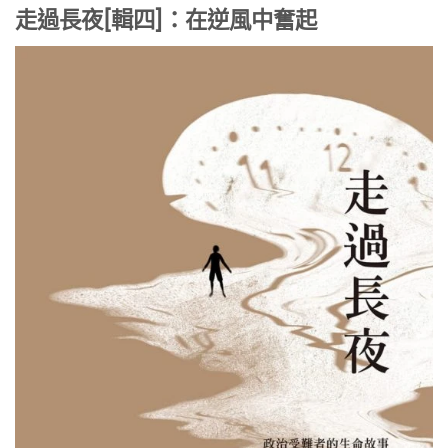
走過長夜[輯四]：在逆風中奮起