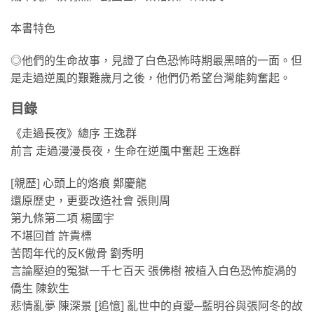
本書特色
◎他們的生命故事，見證了白色恐怖時期最黑暗的一面。但
是走過逆風的艱難歲月之後，他們仍希望台灣能夠奮起。
目錄
《走過長夜》總序 王逸群
前言 走過漫漫長夜，生命在逆風中奮起 王逸群
[親歷] 心頭上的烙痕 鄭慶龍
還原歷史，更要改造社會 張則周
第九條第二項 楊國宇
不堪回首 許貴標
苦悶年代的反K傲骨 劉秀明
言論壓迫的冤獄一千七百天 張佛樹 被植入白色恐怖旋渦的
僑生 陳欽生
悲情亂夢 陳深景
[追憶] 亂世中的貞愛─藍明谷與張阿冬的故