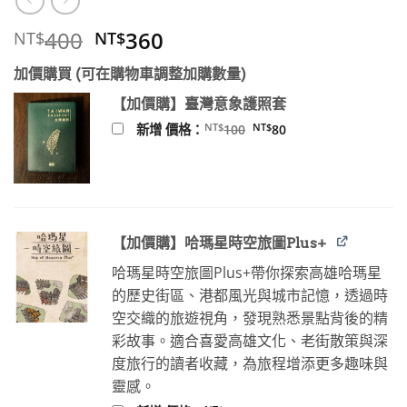
原
目
400
360
NT$
NT$
始
前
加價購買 (可在購物車調整加購數量)
價
價
格：
格：
【加價購】臺灣意象護照套
NT$400。
NT$360。
原
目
NT$
NT$
新增 價格：
100
80
始
前
價
價
格：
格：
NT$100。
NT$80。
【加價購】哈瑪星時空旅圖Plus+
哈瑪星時空旅圖Plus+帶你探索高雄哈瑪星
的歷史街區、港都風光與城市記憶，透過時
空交織的旅遊視角，發現熟悉景點背後的精
彩故事。適合喜愛高雄文化、老街散策與深
度旅行的讀者收藏，為旅程增添更多趣味與
靈感。