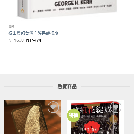
書籍
被出賣的台灣：經典譯校版
原
目
NT$
600
NT$
474
始
前
價
價
格：
格：
NT$600。
NT$474。
熱賣商品
特價
加到
加到
關注
關注
商品
商品