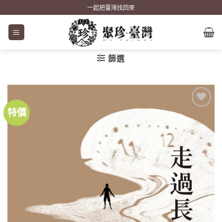
Skip
一起把臺灣找回來
to
content
篩選
特價
加到
關注
商品