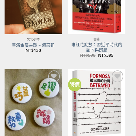
文化小物
書籍
唯紅花綻放：習近平時代的
臺灣金屬書籤 – 海棠花
認同與歸屬
NT$
130
原
目
NT$
500
NT$
395
始
前
價
價
格：
格：
NT$500。
NT$395。
特價
加到
加到
關注
關注
商品
商品