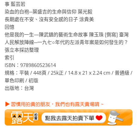
事 藍芸若
染血的白袍─葉盛吉的生命與信仰 葉光毅
長期處在不安、沒有安全感的日子 涂貴美
回憶
他是我的一生—陳武鎮的藝術生命故事 陳玉珠
[側寫] 臺灣
人民解放陣線─一九七○年代的左派青年案是如何發生的？
張立本採訪整理
索引
ISBN：9789860523614
規格：平裝 / 448頁 / 25k正 / 14.8 x 21 x 2.24 cm / 普通級 /
單色印刷 / 初版
出版地：台灣