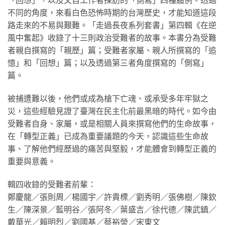
「回想」，以及文自工作者採訪的「側寫」四種體例。透過
不同的角度，來看白色恐怖時期的台灣歷史，才能知道這段
路走來的不易與艱難。「走過長夜系列套書」第四輯《在逆
風中奮起》收錄了十三則政治受難者的故事。本書分為受難
者親自撰寫的「親歷」篇；受難者家屬、親人所撰寫的「追
憶」和「回想」篇；以及透過第三者角度撰寫的「側寫」
篇。
被捕遭難以後，他們或成為槍下亡魂、或承受多年牢獄之
災，這些經驗見證了臺灣在民主化前最黑暗的時代。如今由
受難者自身、家屬，或是相關人員來撰寫他們的生命故事，
在「轉型正義」已成為重要議題的今天，認識這些生命故
事、了解他們經歷過的痛苦與堅毅，才能體會到轉型正義的
重要與意義。
輯四收錄的受難者前輩：
鄭慶龍／張則周／楊國宇／許貴標／劉秀明／張佛樹／陳欽
生／陳深景／藍明谷／張阿冬／葉盛吉／徐代德／陳武鎮／
戴華光／賴明烈／劉國基／蔡裕榮／宋東文