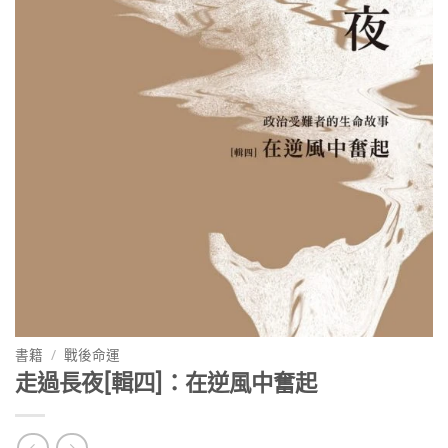
書籍
/
戰後命運
走過長夜[輯四]：在逆風中奮起