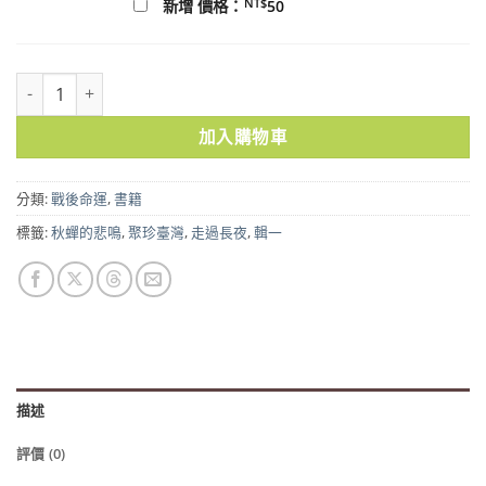
NT$
新增 價格：
50
走過長夜[輯四]：在逆風中奮起 數量
加入購物車
分類:
戰後命運
,
書籍
標籤:
秋蟬的悲鳴
,
聚珍臺灣
,
走過長夜
,
輯一
描述
評價 (0)