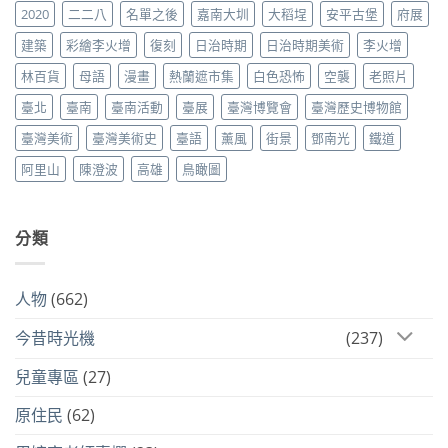
2020
二二八
名單之後
嘉南大圳
大稻埕
安平古堡
府展
建築
彩繪李火增
復刻
日治時期
日治時期美術
李火增
林百貨
母語
漫畫
熱蘭遮市集
白色恐怖
空襲
老照片
臺北
臺南
臺南活動
臺展
臺灣博覽會
臺灣歷史博物館
臺灣美術
臺灣美術史
臺語
薰風
街景
鄧南光
鐵道
阿里山
陳澄波
高雄
鳥瞰圖
分類
人物
(662)
今昔時光機
(237)
兒童專區
(27)
原住民
(62)