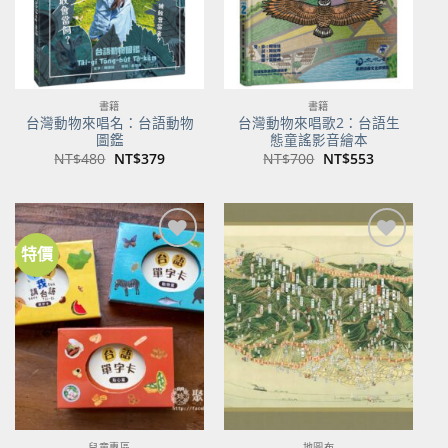
書籍
書籍
台灣動物來唱名：台語動物
台灣動物來唱歌2：台語生
圖鑑
態童謠影音繪本
原
目
原
目
NT$
480
NT$
379
NT$
700
NT$
553
始
前
始
前
價
價
價
價
格：
格：
格：
格：
NT$480。
NT$379。
NT$700。
NT$553。
特價
加到
加到
關注
關注
商品
商品
兒童專區
地圖布