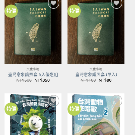
特價
特價
加到
加到
關注
關注
商品
商品
文化小物
文化小物
臺灣意象護照套 5入優惠組
臺灣意象護照套 (單入)
原
目
原
目
NT$
500
NT$
350
NT$
100
NT$
80
始
前
始
前
價
價
價
價
格：
格：
格：
格：
NT$500。
NT$350。
NT$100。
NT$80。
特價
特價
加到
加到
關注
關注
商品
商品