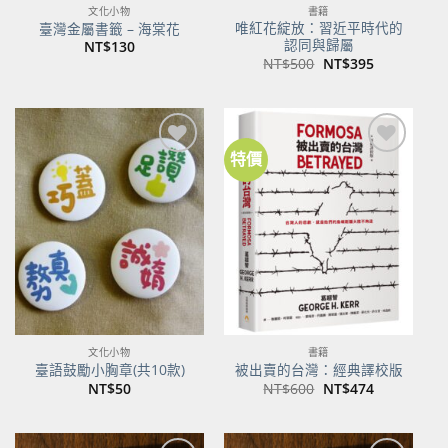
文化小物
書籍
唯紅花綻放：習近平時代的
臺灣金屬書籤 – 海棠花
認同與歸屬
NT$
130
原
目
NT$
500
NT$
395
始
前
價
價
格：
格：
NT$500。
NT$395。
特價
加到
加到
關注
關注
商品
商品
文化小物
書籍
臺語鼓勵小胸章(共10款)
被出賣的台灣：經典譯校版
原
目
NT$
50
NT$
600
NT$
474
始
前
價
價
格：
格：
NT$600。
NT$474。