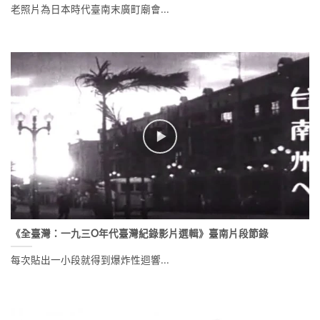
老照片為日本時代臺南末廣町廟會...
《全臺灣：一九三O年代臺灣紀錄影片選輯》臺南片段節錄
每次貼出一小段就得到爆炸性迴響...