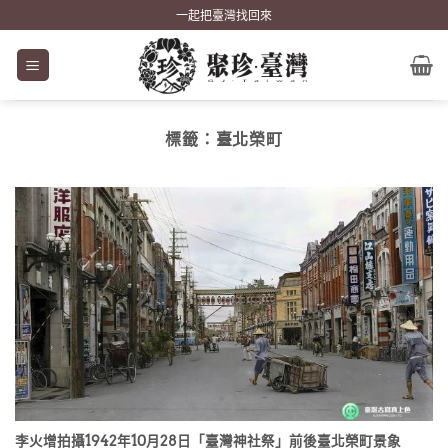
Skip
一起把臺灣找回來
to
content
標籤：
臺北榮町
李火增拍攝1942年10月28日「臺灣神社祭」前後臺北榮町景象