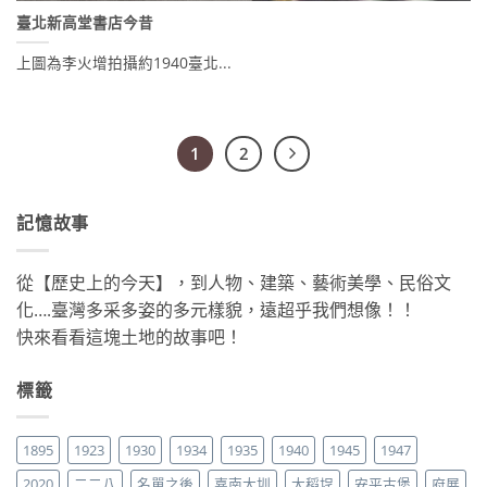
臺北新高堂書店今昔
上圖為李火增拍攝約1940臺北...
1
2
記憶故事
從【歷史上的今天】，到人物、建築、藝術美學、民俗文
化….臺灣多采多姿的多元樣貌，遠超乎我們想像！！
快來看看這塊土地的故事吧！
標籤
1895
1923
1930
1934
1935
1940
1945
1947
2020
二二八
名單之後
嘉南大圳
大稻埕
安平古堡
府展