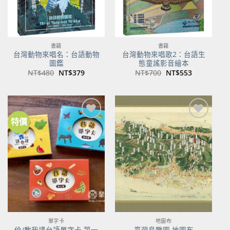
書籍
書籍
台灣動物來唱名：台語動物
台灣動物來唱歌2：台語生
圖鑑
態童謠影音繪本
原
目
原
目
NT$
480
NT$
379
NT$
700
NT$
553
始
前
始
前
價
價
價
價
格：
格：
格：
格：
NT$480。
NT$379。
NT$700。
NT$553。
特價
加到
加到
關注
關注
商品
商品
單字卡
地圖布
佮/教我講台語單字卡 第一
臺灣鳥瞰圖 地圖布