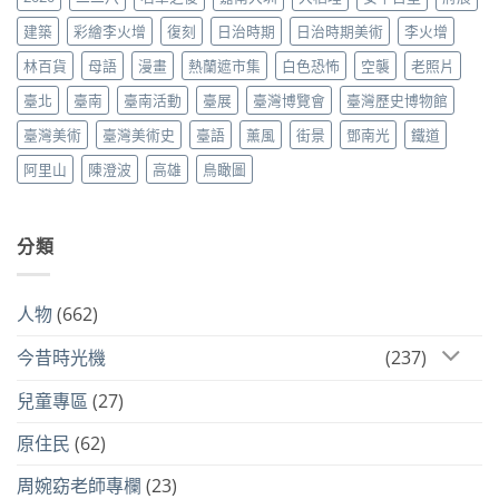
建築
彩繪李火增
復刻
日治時期
日治時期美術
李火增
林百貨
母語
漫畫
熱蘭遮市集
白色恐怖
空襲
老照片
臺北
臺南
臺南活動
臺展
臺灣博覽會
臺灣歷史博物館
臺灣美術
臺灣美術史
臺語
薰風
街景
鄧南光
鐵道
阿里山
陳澄波
高雄
鳥瞰圖
分類
人物
(662)
今昔時光機
(237)
兒童專區
(27)
原住民
(62)
周婉窈老師專欄
(23)