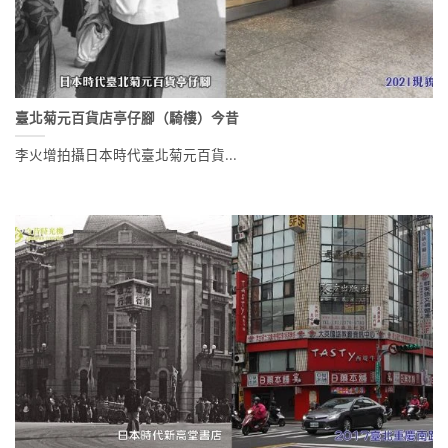
臺北菊元百貨店亭仔腳（騎樓）今昔
李火增拍攝日本時代臺北菊元百貨...