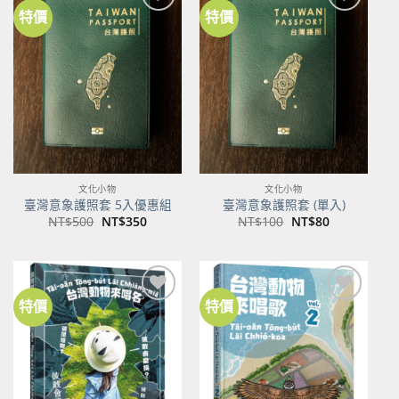
特價
特價
加到
加到
關注
關注
商品
商品
文化小物
文化小物
臺灣意象護照套 5入優惠組
臺灣意象護照套 (單入)
原
目
原
目
NT$
500
NT$
350
NT$
100
NT$
80
始
前
始
前
價
價
價
價
格：
格：
格：
格：
NT$500。
NT$350。
NT$100。
NT$80。
特價
特價
加到
加到
關注
關注
商品
商品