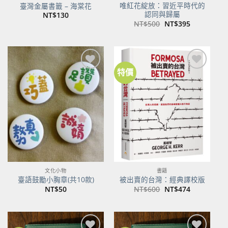
唯紅花綻放：習近平時代的
臺灣金屬書籤 – 海棠花
認同與歸屬
NT$
130
原
目
NT$
500
NT$
395
始
前
價
價
格：
格：
NT$500。
NT$395。
特價
加到
加到
關注
關注
商品
商品
文化小物
書籍
臺語鼓勵小胸章(共10款)
被出賣的台灣：經典譯校版
原
目
NT$
50
NT$
600
NT$
474
始
前
價
價
格：
格：
NT$600。
NT$474。