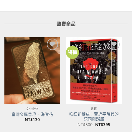
熱賣商品
特價
加到
加到
關注
關注
商品
商品
文化小物
書籍
唯紅花綻放：習近平時代的
臺灣金屬書籤 – 海棠花
認同與歸屬
NT$
130
原
目
NT$
500
NT$
395
始
前
價
價