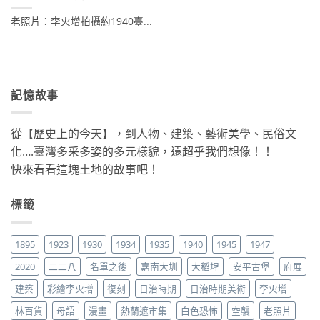
老照片：李火增拍攝約1940臺...
記憶故事
從【歷史上的今天】，到人物、建築、藝術美學、民俗文
化….臺灣多采多姿的多元樣貌，遠超乎我們想像！！
快來看看這塊土地的故事吧！
標籤
1895
1923
1930
1934
1935
1940
1945
1947
2020
二二八
名單之後
嘉南大圳
大稻埕
安平古堡
府展
建築
彩繪李火增
復刻
日治時期
日治時期美術
李火增
林百貨
母語
漫畫
熱蘭遮市集
白色恐怖
空襲
老照片