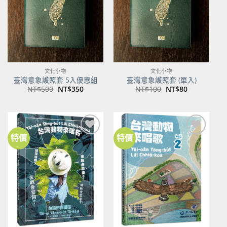
文化小物
文化小物
臺灣意象護照套 5入優惠組
臺灣意象護照套 (單入)
原
目
原
目
NT$
500
NT$
350
NT$
100
NT$
80
始
前
始
前
價
價
價
價
格：
格：
格：
格：
NT$500。
NT$350。
NT$100。
NT$80。
特價
特價
加到
加到
關注
關注
商品
商品