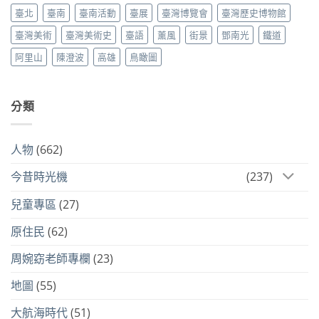
臺北
臺南
臺南活動
臺展
臺灣博覽會
臺灣歷史博物館
臺灣美術
臺灣美術史
臺語
薰風
街景
鄧南光
鐵道
阿里山
陳澄波
高雄
鳥瞰圖
分類
人物
(662)
今昔時光機
(237)
兒童專區
(27)
原住民
(62)
周婉窈老師專欄
(23)
地圖
(55)
大航海時代
(51)