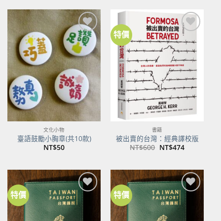
格：
格：
NT$500。
NT$395。
特價
加到
加到
關注
關注
商品
商品
文化小物
書籍
臺語鼓勵小胸章(共10款)
被出賣的台灣：經典譯校版
原
目
NT$
50
NT$
600
NT$
474
始
前
價
價
格：
格：
NT$600。
NT$474。
特價
特價
加到
加到
關注
關注
商品
商品