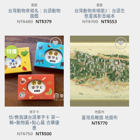
書籍
書籍
台灣動物來唱名：台語動物
台灣動物來唱歌2：台語生
圖鑑
態童謠影音繪本
原
目
原
目
NT$
480
NT$
379
NT$
700
NT$
553
始
前
始
前
價
價
價
價
格：
格：
格：
格：
NT$480。
NT$379。
NT$700。
NT$553。
特價
加到
加到
關注
關注
商品
商品
單字卡
地圖布
佮/教我講台語單字卡 第一
臺灣鳥瞰圖 地圖布
輯+動物篇+點心篇 合購優
NT$
770
惠
原
目
NT$
750
NT$
500
始
前