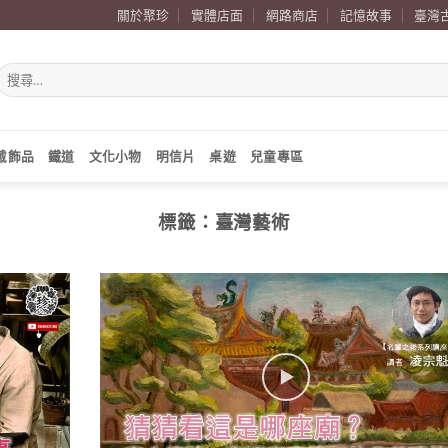
關於聚珍
實體店面
網路商店
記憶故事
臺灣
搜
尋
關
鍵
字:
戴飾品
鐵道
文化小物
明信片
桌遊
兒童專區
標籤：
臺灣藝術