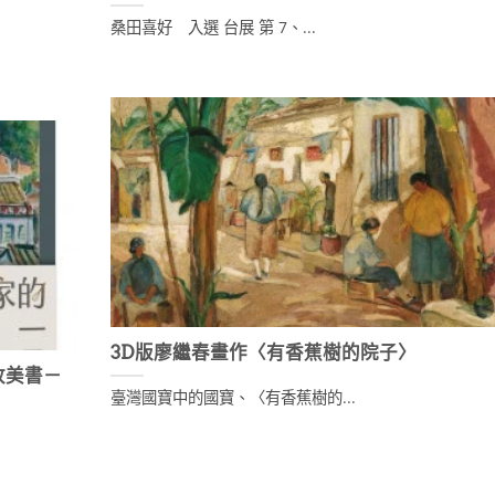
桑田喜好 入選 台展 第 7、...
3D版廖繼春畫作〈有香蕉樹的院子〉
收美書－
臺灣國寶中的國寶、〈有香蕉樹的...