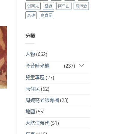
鄧南光
鐵道
阿里山
陳澄波
高雄
鳥瞰圖
分類
人物
(662)
今昔時光機
(237)
兒童專區
(27)
原住民
(62)
周婉窈老師專欄
(23)
地圖
(55)
大航海時代
(51)