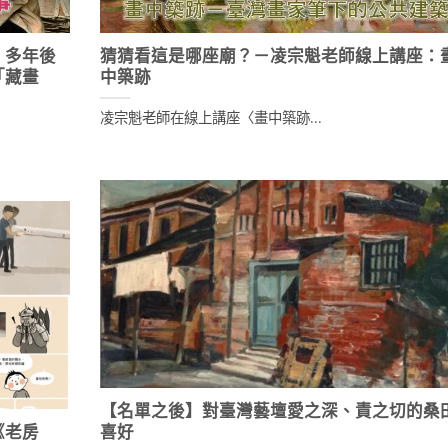
，多年後
猜猜看這是哪座廟？－凌宗魁老師線上講座：
「藏畫
中築跡
凌宗魁老師在線上講座〈畫中築跡...
【名單之後】對臺灣藝壇愛之深、責之切的桑
《老房
喜好