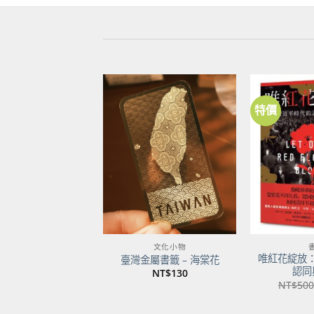
特價
加到
關注
商品
文化小物
唯紅花綻放
臺灣金屬書籤 – 海棠花
認同
NT$
130
NT$
500