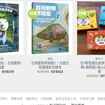
NT$500。
NT$395。
特價
特價
加到
加到
關注
關注
商品
商品
書籍
書籍
單字卡
唱名：台語動物
台灣動物來唱歌2：台語生
佮/教我講台語單
圖鑑
態童謠影音繪本
輯+動物篇+點心
惠
原
目
原
目
NT$
379
NT$
700
NT$
553
始
前
始
前
原
NT$
750
NT
價
價
價
價
始
格：
格：
格：
格：
價
NT$480。
NT$379。
NT$700。
NT$553。
格
NT
於聚珍
實體店面
網路商店
記憶故事
臺灣古寫真上色
今昔時光機
聯絡