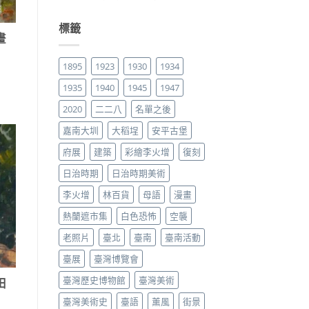
標籤
畫
1895
1923
1930
1934
1935
1940
1945
1947
2020
二二八
名單之後
嘉南大圳
大稻埕
安平古堡
府展
建築
彩繪李火增
復刻
日治時期
日治時期美術
李火增
林百貨
母語
漫畫
熱蘭遮市集
白色恐怖
空襲
老照片
臺北
臺南
臺南活動
臺展
臺灣博覽會
臺灣歷史博物館
臺灣美術
田
臺灣美術史
臺語
薰風
街景