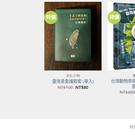
特價
特價
加到
關注
商品
文化小物
台灣動物來
臺灣意象護照套 (單入)
原
目
NT$
100
NT$
80
始
前
NT$
480
價
價
格：
格：
NT$100。
NT$80。
關