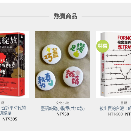
熱賣商品
特價
加到
加到
關注
關注
商品
商品
書籍
文化小物
書籍
：習近平時代的
臺語鼓勵小胸章(共10款)
被出賣的台灣：
與歸屬
原
NT$
50
NT$
600
NT
始
原
目
NT$
395
價
始
前
格
價
價
NT
格：
格：