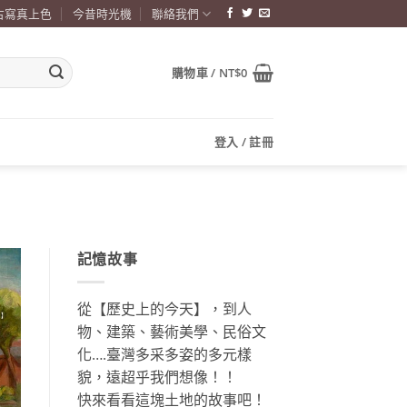
古寫真上色
今昔時光機
聯絡我們
購物車 /
NT$
0
登入 / 註冊
記憶故事
從【歷史上的今天】，到人
物、建築、藝術美學、民俗文
化….臺灣多采多姿的多元樣
貌，遠超乎我們想像！！
快來看看這塊土地的故事吧！