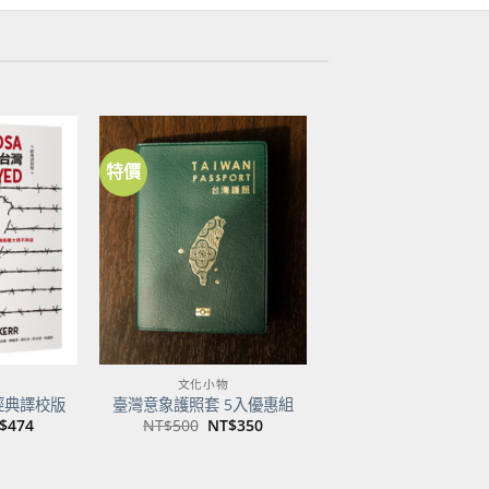
特價
加到
加到
關注
關注
商品
商品
文化小物
經典譯校版
臺灣意象護照套 5入優惠組
目
原
目
$
474
NT$
500
NT$
350
前
始
前
價
價
價
：
格：
格：
格：
$600。
NT$474。
NT$500。
NT$350。