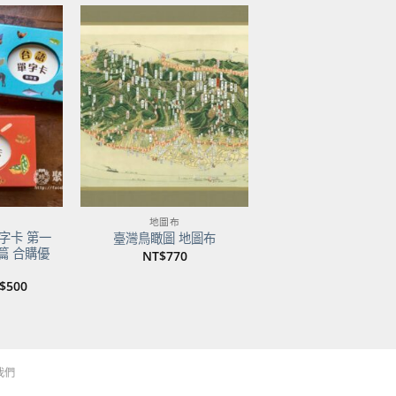
加到
加到
關注
關注
商品
商品
地圖布
字卡 第一
臺灣鳥瞰圖 地圖布
篇 合購優
NT$
770
目
$
500
前
價
：
格：
$750。
NT$500。
我們