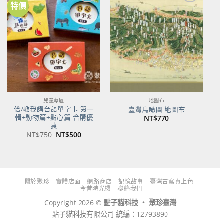
特價
加到
加到
關注
關注
商品
商品
兒童專區
地圖布
佮/教我講台語單字卡 第一
臺灣鳥瞰圖 地圖布
輯+動物篇+點心篇 合購優
NT$
770
惠
原
目
NT$
750
NT$
500
始
前
價
價
格：
格：
NT$750。
NT$500。
關於聚珍
實體店面
網路商店
記憶故事
臺灣古寫真上色
今昔時光機
聯絡我們
Copyright 2026 ©
點子貓科技 ‧ 聚珍臺灣
點子貓科技有限公司 統編：12793890