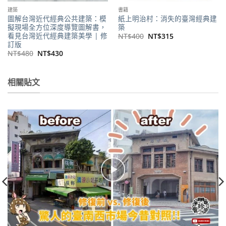
建築
書籍
圖解台灣近代經典公共建築：模
紙上明治村：消失的臺灣經典建
擬現場全方位深度導覽圖解書，
築
看見台灣近代經典建築美學 | 修
原
目
NT$
400
NT$
315
始
前
訂版
價
價
原
目
NT$
480
NT$
430
格：
格：
始
前
NT$400。
NT$315。
價
價
格：
格：
NT$480。
NT$430。
相關貼文