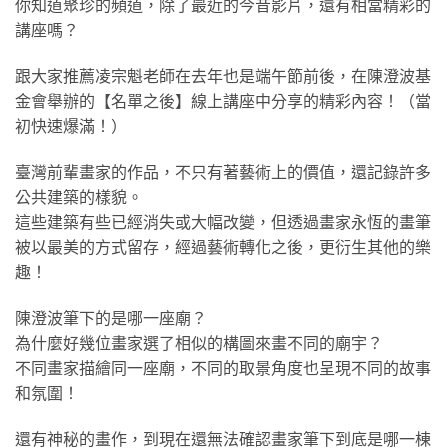
你知道聚珍的頻道，除了最近的今昔影片，還有相當精彩的
講座嗎？
跟大家推薦凌宗魁老師在去年也是端午節前後，在陳澄波基
金會舉辦的【名單之後】線上講座中分享的精彩內容！（當
初快速爆滿！）
臺灣前輩畫家的作品，不只有著藝術上的價值，還記錄許多
公共建築的樣貌。
這些建築有些已經消失或大幅改變，但透過畫家永恆的畫筆
被以最美的方式留存，經過藝術轉化之後，更衍生其他的樂
趣！
陳澄波筆下的是哪一座廟？
為什麼好幾位畫家選了相似的構圖來畫不同的廟宇？
不同畫家描繪同一座廟，不同的取景角度也呈現不同的故事
和氛圍！
還有神秘的畫作，到現在還無法確認畫家筆下到底是哪一棟