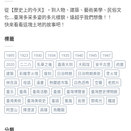
從【歷史上的今天】，到人物、建築、藝術美學、民俗文
化….臺灣多采多姿的多元樣貌，遠超乎我們想像！！
快來看看這塊土地的故事吧！
標籤
1895
1923
1930
1934
1935
1940
1945
1947
2020
二二八
名單之後
嘉南大圳
大稻埕
安平古堡
府展
建築
彩繪李火增
復刻
日治時期
日治時期美術
李火增
林百貨
母語
漫畫
熱蘭遮市集
白色恐怖
空襲
老照片
臺北
臺南
臺南活動
臺展
臺灣博覽會
臺灣歷史博物館
臺灣美術
臺灣美術史
臺語
薰風
街景
鄧南光
鐵道
阿里山
陳澄波
高雄
鳥瞰圖
分類