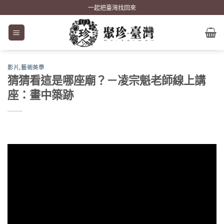
Skip
一起把臺灣找回來
to
content
影片
,
藝術美學
猜猜看這是哪座廟？－凌宗魁老師線上講
座：畫中築跡