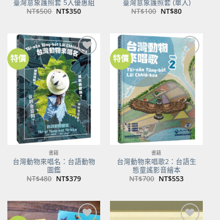
臺灣意象護照套 5入優惠組
臺灣意象護照套 (單入)
原
目
原
目
NT$
500
NT$
350
NT$
100
NT$
80
始
前
始
前
價
價
價
價
格：
格：
格：
格：
NT$500。
NT$350。
NT$100。
NT$80。
特價
特價
加到
加到
關注
關注
商品
商品
書籍
書籍
台灣動物來唱名：台語動物
台灣動物來唱歌2：台語生
圖鑑
態童謠影音繪本
原
目
原
目
NT$
480
NT$
379
NT$
700
NT$
553
始
前
始
前
價
價
價
價
格：
格：
格：
格：
NT$480。
NT$379。
NT$700。
NT$553。