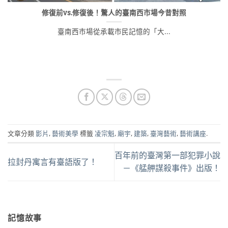
修復前vs.修復後！驚人的臺南西市場今昔對照
臺南西市場從承載市民記憶的「大...
文章分類
影片
,
藝術美學
標籤
凌宗魁
,
廟宇
,
建築
,
臺灣藝術
,
藝術講座
.
百年前的臺灣第一部犯罪小說
拉封丹寓言有臺語版了！
－《艋舺謀殺事件》出版！
記憶故事