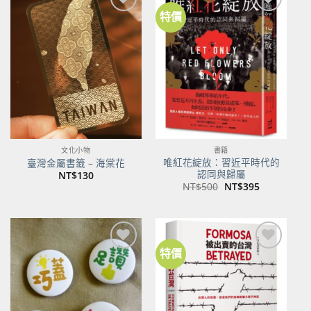
特價
加到
加到
關注
關注
商品
商品
文化小物
書籍
唯紅花綻放：習近平時代的
臺灣金屬書籤 – 海棠花
認同與歸屬
NT$
130
原
目
NT$
500
NT$
395
始
前
價
價
格：
格：
NT$500。
NT$395。
特價
加到
加到
關注
關注
商品
商品