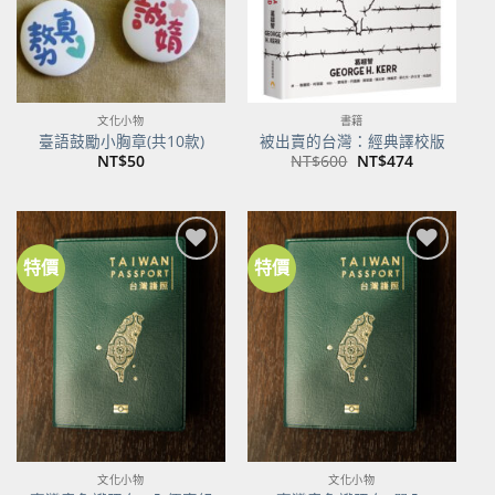
文化小物
書籍
臺語鼓勵小胸章(共10款)
被出賣的台灣：經典譯校版
原
目
NT$
50
NT$
600
NT$
474
始
前
價
價
格：
格：
NT$600。
NT$474。
特價
特價
加到
加到
關注
關注
商品
商品
文化小物
文化小物