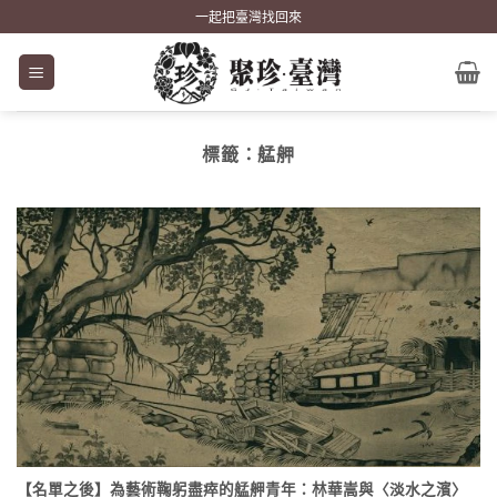
Skip
一起把臺灣找回來
to
content
標籤：
艋舺
【名單之後】為藝術鞠躬盡瘁的艋舺青年：林華嵩與〈淡水之濱〉