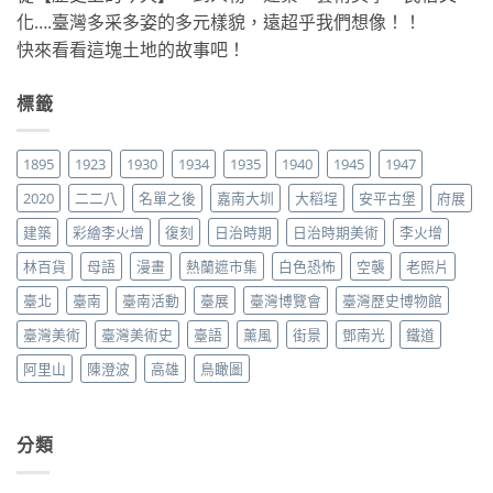
化….臺灣多采多姿的多元樣貌，遠超乎我們想像！！
快來看看這塊土地的故事吧！
標籤
1895
1923
1930
1934
1935
1940
1945
1947
2020
二二八
名單之後
嘉南大圳
大稻埕
安平古堡
府展
建築
彩繪李火增
復刻
日治時期
日治時期美術
李火增
林百貨
母語
漫畫
熱蘭遮市集
白色恐怖
空襲
老照片
臺北
臺南
臺南活動
臺展
臺灣博覽會
臺灣歷史博物館
臺灣美術
臺灣美術史
臺語
薰風
街景
鄧南光
鐵道
阿里山
陳澄波
高雄
鳥瞰圖
分類