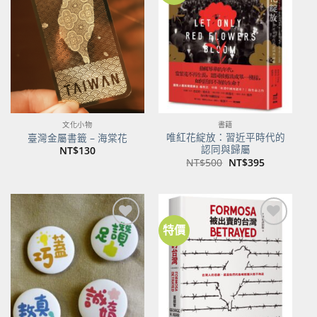
關注
關注
商品
商品
文化小物
書籍
唯紅花綻放：習近平時代的
臺灣金屬書籤 – 海棠花
認同與歸屬
NT$
130
原
目
NT$
500
NT$
395
始
前
價
價
格：
格：
NT$500。
NT$395。
特價
加到
加到
關注
關注
商品
商品