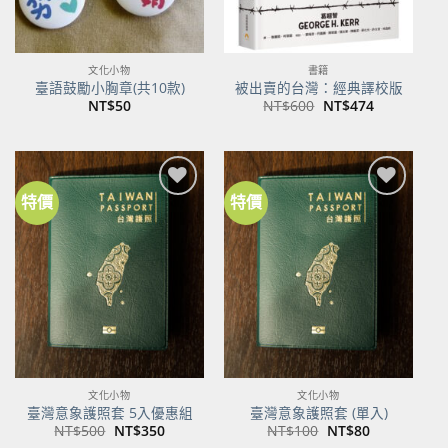
文化小物
書籍
臺語鼓勵小胸章(共10款)
被出賣的台灣：經典譯校版
原
目
NT$
50
NT$
600
NT$
474
始
前
價
價
格：
格：
NT$600。
NT$474。
特價
特價
加到
加到
關注
關注
商品
商品
文化小物
文化小物
臺灣意象護照套 5入優惠組
臺灣意象護照套 (單入)
原
目
原
目
NT$
500
NT$
350
NT$
100
NT$
80
始
前
始
前