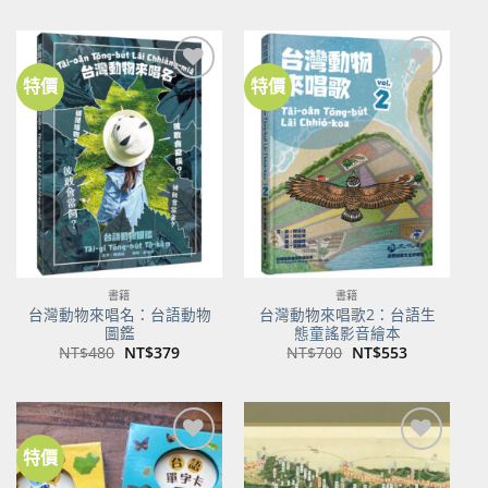
價
價
價
價
格：
格：
格：
格：
NT$500。
NT$350。
NT$100。
NT$80。
特價
特價
加到
加到
關注
關注
商品
商品
書籍
書籍
台灣動物來唱名：台語動物
台灣動物來唱歌2：台語生
圖鑑
態童謠影音繪本
原
目
原
目
NT$
480
NT$
379
NT$
700
NT$
553
始
前
始
前
價
價
價
價
格：
格：
格：
格：
NT$480。
NT$379。
NT$700。
NT$553。
特價
加到
加到