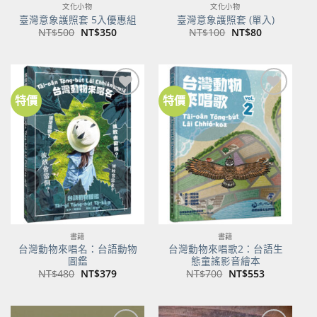
文化小物
文化小物
臺灣意象護照套 5入優惠組
臺灣意象護照套 (單入)
原
目
原
目
NT$
500
NT$
350
NT$
100
NT$
80
始
前
始
前
價
價
價
價
格：
格：
格：
格：
NT$500。
NT$350。
NT$100。
NT$80。
特價
特價
加到
加到
關注
關注
商品
商品
書籍
書籍
台灣動物來唱名：台語動物
台灣動物來唱歌2：台語生
圖鑑
態童謠影音繪本
原
目
原
目
NT$
480
NT$
379
NT$
700
NT$
553
始
前
始
前
價
價
價
價
格：
格：
格：
格：
NT$480。
NT$379。
NT$700。
NT$553。