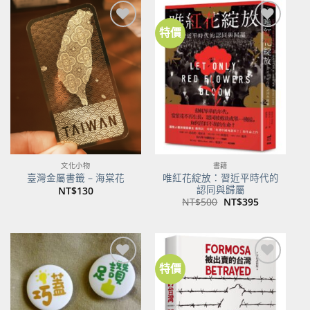
特價
加到
加到
關注
關注
商品
商品
文化小物
書籍
唯紅花綻放：習近平時代的
臺灣金屬書籤 – 海棠花
認同與歸屬
NT$
130
原
目
NT$
500
NT$
395
始
前
價
價
格：
格：
NT$500。
NT$395。
特價
加到
加到
關注
關注
商品
商品