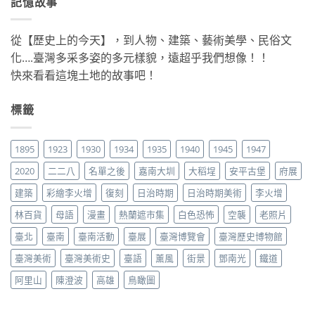
記憶故事
從【歷史上的今天】，到人物、建築、藝術美學、民俗文
化….臺灣多采多姿的多元樣貌，遠超乎我們想像！！
快來看看這塊土地的故事吧！
標籤
1895
1923
1930
1934
1935
1940
1945
1947
2020
二二八
名單之後
嘉南大圳
大稻埕
安平古堡
府展
建築
彩繪李火增
復刻
日治時期
日治時期美術
李火增
林百貨
母語
漫畫
熱蘭遮市集
白色恐怖
空襲
老照片
臺北
臺南
臺南活動
臺展
臺灣博覽會
臺灣歷史博物館
臺灣美術
臺灣美術史
臺語
薰風
街景
鄧南光
鐵道
阿里山
陳澄波
高雄
鳥瞰圖