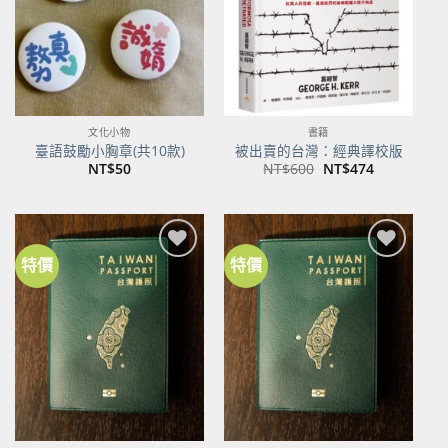
文化小物
書籍
臺語鼓勵小胸章(共10款)
被出賣的台灣：經典譯校版
原
目
NT$
50
NT$
600
NT$
474
始
前
價
價
格：
格：
NT$600。
NT$474。
特價
特價
加到
加到
關注
關注
商品
商品