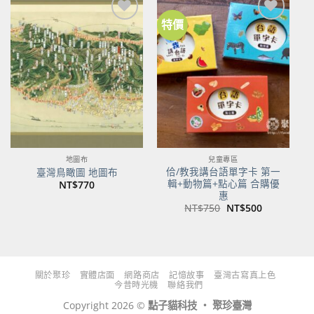
特價
加到
加到
關注
關注
商品
商品
地圖布
兒童專區
佮/教我講台語單字卡 第一
臺灣鳥瞰圖 地圖布
輯+動物篇+點心篇 合購優
NT$
770
惠
原
目
NT$
750
NT$
500
始
前
價
價
格：
格：
NT$750。
NT$500。
關於聚珍
實體店面
網路商店
記憶故事
臺灣古寫真上色
今昔時光機
聯絡我們
Copyright 2026 ©
點子貓科技 ‧ 聚珍臺灣