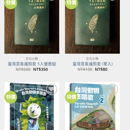
特價
特價
加到
加到
關注
關注
商品
商品
文化小物
文化小物
臺灣意象護照套 5入優惠組
臺灣意象護照套 (單入)
原
目
原
目
NT$
500
NT$
350
NT$
100
NT$
80
始
前
始
前
價
價
價
價
格：
格：
格：
格：
NT$500。
NT$350。
NT$100。
NT$80。
特價
特價
加到
加到
關注
關注
商品
商品