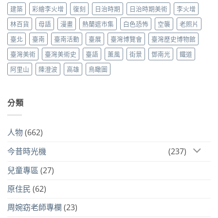
建築
彩繪李火增
復刻
日治時期
日治時期美術
李火增
林百貨
母語
漫畫
熱蘭遮市集
白色恐怖
空襲
老照片
臺北
臺南
臺南活動
臺展
臺灣博覽會
臺灣歷史博物館
臺灣美術
臺灣美術史
臺語
薰風
街景
鄧南光
鐵道
阿里山
陳澄波
高雄
鳥瞰圖
分類
人物
(662)
今昔時光機
(237)
兒童專區
(27)
原住民
(62)
周婉窈老師專欄
(23)