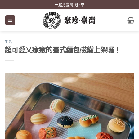
Skip
一起把臺灣找回來
to
content
生活
超可愛又療癒的臺式麵包磁鐵上架囉！