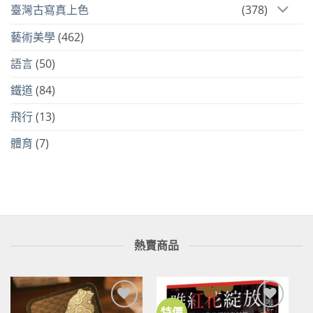
臺灣古寫真上色
(378)
藝術美學
(462)
語言
(50)
鐵道
(84)
飛行
(13)
體育
(7)
熱賣商品
特價