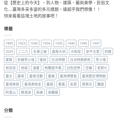
從【歷史上的今天】，到人物、建築、藝術美學、民俗文
化….臺灣多采多姿的多元樣貌，遠超乎我們想像！！
快來看看這塊土地的故事吧！
標籤
1895
1923
1930
1934
1935
1940
1945
1947
2020
二二八
名單之後
嘉南大圳
大稻埕
安平古堡
府展
建築
彩繪李火增
復刻
日治時期
日治時期美術
李火增
林百貨
母語
漫畫
熱蘭遮市集
白色恐怖
空襲
老照片
臺北
臺南
臺南活動
臺展
臺灣博覽會
臺灣歷史博物館
臺灣美術
臺灣美術史
臺語
薰風
街景
鄧南光
鐵道
阿里山
陳澄波
高雄
鳥瞰圖
分類