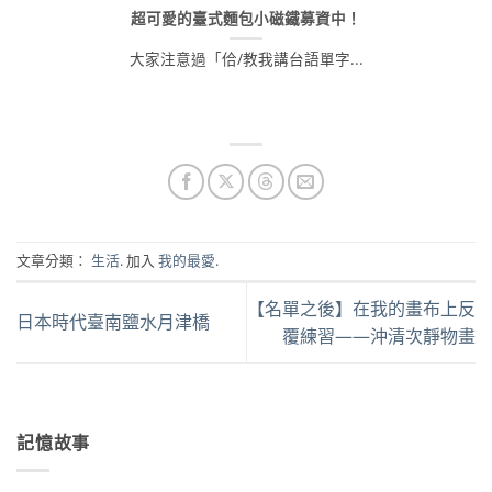
超可愛的臺式麵包小磁鐵募資中！
大家注意過「佮/教我講台語單字...
文章分類：
生活
. 加入
我的最愛
.
【名單之後】在我的畫布上反
日本時代臺南鹽水月津橋
覆練習——沖清次靜物畫
記憶故事