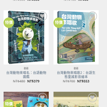
始
前
始
前
價
價
價
價
格：
格：
格：
格：
NT$500。
NT$350。
NT$100。
NT$80。
特價
特價
加到
加到
關注
關注
商品
商品
書籍
書籍
台灣動物來唱名：台語動物
台灣動物來唱歌2：台語生
圖鑑
態童謠影音繪本
原
目
原
目
NT$
480
NT$
379
NT$
700
NT$
553
始
前
始
前
價
價
價
價
格：
格：
格：
格：
NT$480。
NT$379。
NT$700。
NT$553。
特價
加到
加到