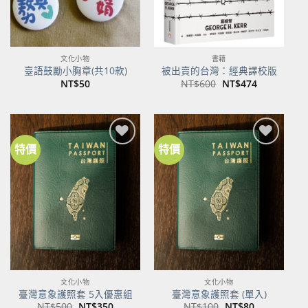
文化小物
書籍
臺語鼓勵小胸章(共10款)
被出賣的台灣：經典譯校版
原
目
NT$
50
NT$
600
NT$
474
始
前
價
價
格：
格：
NT$600。
NT$474。
特價
特價
加到
加到
關注
關注
商品
商品
文化小物
文化小物
臺灣意象護照套 5入優惠組
臺灣意象護照套 (單入)
原
目
原
目
NT$
500
NT$
350
NT$
100
NT$
80