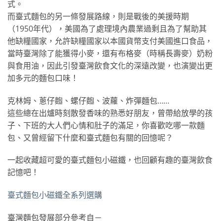
式。
而臺式麵包的另一條發展路線，則是戰後的美援時期
（1950年代），美國為了處理境內農業過剩且為了幫助其
他缺糧國家，允許缺糧國家以本國貨幣支付美國進口食品，
當時臺灣除了能獲得小麥，還有布格麥（時稱長壽麥）奶粉
與食用油，因此引發臺灣飲食文化的深遠改變，也演變出更
加多元的麵包口味！
克林姆、蔥仔麭、螺仔麭、波蘿、炸彈麵包……
這些總在出爐時刻散發香味的熟悉好朋友，曾帶給放學的孩
子、下班的大人們心情和肚子的滿足，你喜歡吃哪一款麵
包、又曾經留下什麼和臺式麵包有關的回憶呢？
一起收藏超可愛的臺式麵包小磁鐵，也回顧有趣的臺灣飲食
記憶吧！
臺式麵包小磁鐵全系列選購
臺灣麵包發展部分參考自－