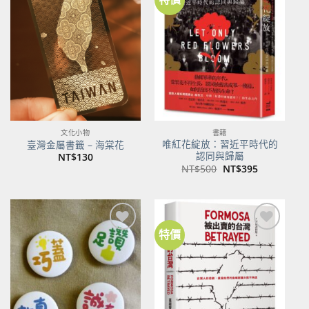
加到
加到
關注
關注
商品
商品
文化小物
書籍
唯紅花綻放：習近平時代的
臺灣金屬書籤 – 海棠花
認同與歸屬
NT$
130
原
目
NT$
500
NT$
395
始
前
價
價
格：
格：
NT$500。
NT$395。
特價
加到
加到
關注
關注
商品
商品