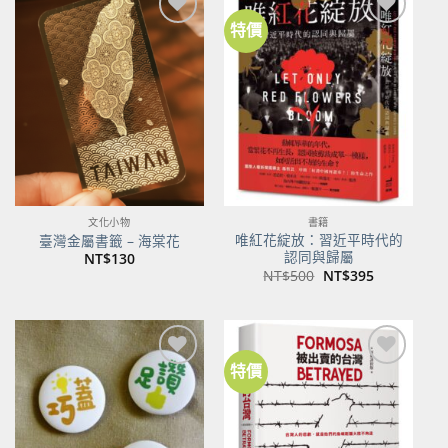
特價
加到
加到
關注
關注
商品
商品
文化小物
書籍
唯紅花綻放：習近平時代的
臺灣金屬書籤 – 海棠花
認同與歸屬
NT$
130
原
目
NT$
500
NT$
395
始
前
價
價
格：
格：
NT$500。
NT$395。
特價
加到
加到
關注
關注
商品
商品