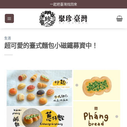
Skip
一起把臺灣找回來
to
content
生活
超可愛的臺式麵包小磁鐵募資中！