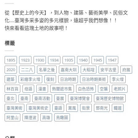
從【歷史上的今天】，到人物、建築、藝術美學、民俗文
化….臺灣多采多姿的多元樣貌，遠超乎我們想像！！
快來看看這塊土地的故事吧！
標籤
1895
1923
1930
1934
1935
1940
1945
1947
2020
二二八
名單之後
嘉南大圳
大稻埕
安平古堡
府展
建築
彩繪李火增
復刻
日治時期
日治時期美術
李火增
林百貨
母語
漫畫
熱蘭遮市集
白色恐怖
空襲
老照片
臺北
臺南
臺南活動
臺展
臺灣博覽會
臺灣歷史博物館
臺灣美術
臺灣美術史
臺語
薰風
街景
鄧南光
鐵道
阿里山
陳澄波
高雄
鳥瞰圖