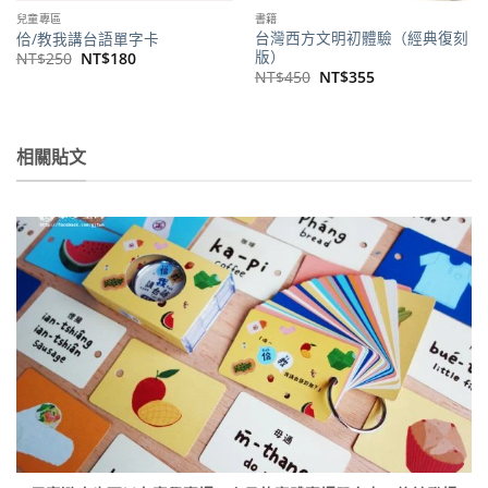
兒童專區
書籍
台灣西方文明初體驗（經典復刻
佮/教我講台語單字卡
版）
原
目
NT$
250
NT$
180
始
前
原
目
NT$
450
NT$
355
價
價
始
前
格：
格：
價
價
NT$250。
NT$180。
格：
格：
NT$450。
NT$355。
相關貼文