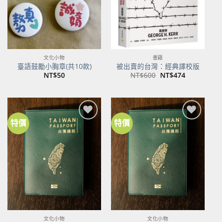
文化小物
書籍
臺語鼓勵小胸章(共10款)
被出賣的台灣：經典譯校版
原
目
NT$
50
NT$
600
NT$
474
始
前
價
價
格：
格：
NT$600。
NT$474。
特價
特價
加到
加到
關注
關注
商品
商品
文化小物
文化小物