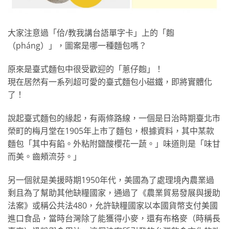
大家注意過「佮/教我講台語單字卡」上的「麭
（pháng）」，圖案是哪一種麵包嗎？
原來是臺式麵包中很受歡迎的「蔥仔麭」！
現在居然有一系列超可愛的臺式麵包小磁鐵，即將實體化
了！
說起臺式麵包的緣起，有兩條路線，一個是日治時期臺北市
榮町的梅月堂在1905年上市了麵包，根據資料，其中某款
麵包「其中有餡。外粘附鹽酸櫻花一蔬。」味道則是「味甘
而美。齒頰流芬。」
另一個就是美援時期1950年代，美國為了處理境內農業過
剩且為了幫助其他缺糧國家，通過了《農業貿易發展與援助
法案》或稱公共法480，允許缺糧國家以本國貨幣支付美國
進口食品，當時台灣除了能獲得小麥，還有布格麥（時稱長