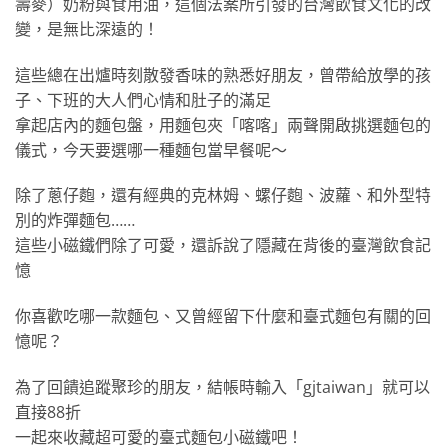
壽麥）奶粉與食用油，這個法案所引發的台灣飲食文化的改
變，是無比深遠的！
這些總在出爐時刻散發香味的熟悉好朋友，曾帶給放學的孩
子、下班的大人們心情和肚子的滿足
拿起店內的麵包盤，用麵包夾「喀喀」兩聲開啟挑選麵包的
儀式，今天要選哪一種麵包當早餐呢～
除了蔥仔麭，還有經典的克林姆、螺仔麭、波蘿、和外型特
別的炸彈麵包……
這些小磁鐵們除了可愛，還訴說了隱藏在背後的臺灣飲食記
憶
你喜歡吃哪一款麵包、又曾經留下什麼和臺式麵包有關的回
憶呢？
為了回饋追蹤聚珍的朋友，結帳時輸入「gjtaiwan」就可以
直接88折
一起來收藏超可愛的臺式麵包小磁鐵吧！