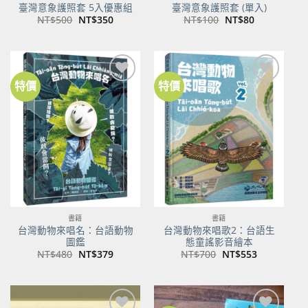
臺灣意象護照套 5入優惠組
臺灣意象護照套 (單入)
原
目
原
目
NT$
500
NT$
350
NT$
100
NT$
80
始
前
始
前
價
價
價
價
格：
格：
格：
格：
NT$500。
NT$350。
NT$100。
NT$80。
特價
特價
加到
加到
關注
關注
商品
商品
書籍
書籍
台灣動物來唱名：台語動物
台灣動物來唱歌2：台語生
圖鑑
態童謠影音繪本
原
目
原
目
NT$
480
NT$
379
NT$
700
NT$
553
始
前
始
前
價
價
價
價
格：
格：
格：
格：
NT$480。
NT$379。
NT$700。
NT$553。