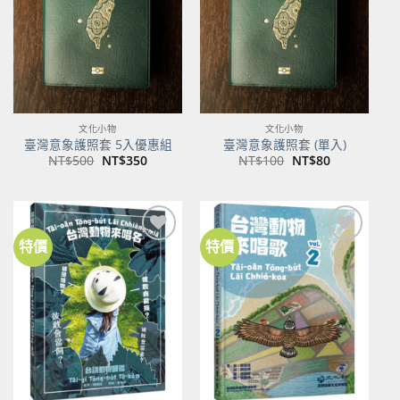
文化小物
文化小物
臺灣意象護照套 5入優惠組
臺灣意象護照套 (單入)
原
目
原
目
NT$
500
NT$
350
NT$
100
NT$
80
始
前
始
前
價
價
價
價
格：
格：
格：
格：
NT$500。
NT$350。
NT$100。
NT$80。
特價
特價
加到
加到
關注
關注
商品
商品