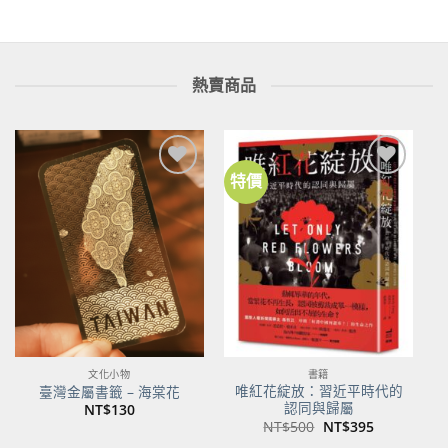
熱賣商品
特價
加到
加到
關注
關注
商品
商品
文化小物
書籍
唯紅花綻放：習近平時代的
臺灣金屬書籤 – 海棠花
認同與歸屬
NT$
130
原
目
NT$
500
NT$
395
始
前