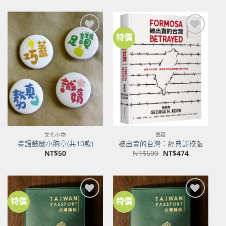
價
價
格：
格：
NT$500。
NT$395。
特價
加到
加到
關注
關注
商品
商品
文化小物
書籍
臺語鼓勵小胸章(共10款)
被出賣的台灣：經典譯校版
原
目
NT$
50
NT$
600
NT$
474
始
前
價
價
格：
格：
NT$600。
NT$474。
特價
特價
加到
加到
關注
關注
商品
商品