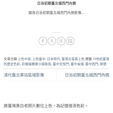
日治初期臺北城西門內側
圖為日治初期臺北城西門內側影像...
文章分類
上色中部
,
上色臺中
,
日本時代
,
臺灣古寫真上色
標籤
19世紀臺灣
的歷史色彩
,
彩繪福爾摩沙探險島
,
臺中兌悅門
,
臺中省城
,
臺中西門
,
郵便
.
清代臺北車站區域影像
日治初期臺北城西門內側
將臺灣黑白老照片數位上色，為記憶增添色彩。