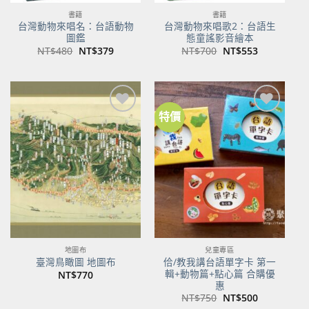
書籍
書籍
台灣動物來唱名：台語動物
台灣動物來唱歌2：台語生
圖鑑
態童謠影音繪本
原
目
原
目
NT$
480
NT$
379
NT$
700
NT$
553
始
前
始
前
價
價
價
價
格：
格：
格：
格：
NT$480。
NT$379。
NT$700。
NT$553。
特價
加到
加到
關注
關注
商品
商品
地圖布
兒童專區
佮/教我講台語單字卡 第一
臺灣鳥瞰圖 地圖布
輯+動物篇+點心篇 合購優
NT$
770
惠
原
目
NT$
750
NT$
500
始
前