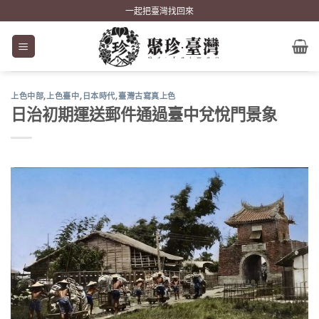
Skip
一起把臺灣找回來
to
content
上色中部
,
上色臺中
,
日本時代
,
臺灣古寫真上色
日治初期運送郵件通過臺中兌悅門景象