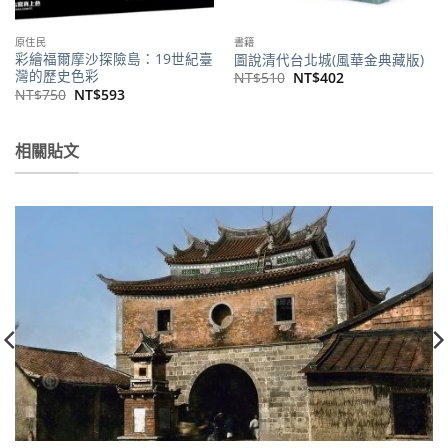
原住民
書籍
彩繪福爾摩沙探險島：19世紀臺
圖說清代台北城(風華金典藏版)
灣的歷史色彩
原
目
NT$
510
NT$
402
始
前
原
目
NT$
750
NT$
593
價
價
始
前
格：
格：
價
價
NT$510。
NT$402。
格：
格：
NT$750。
NT$593。
相關貼文