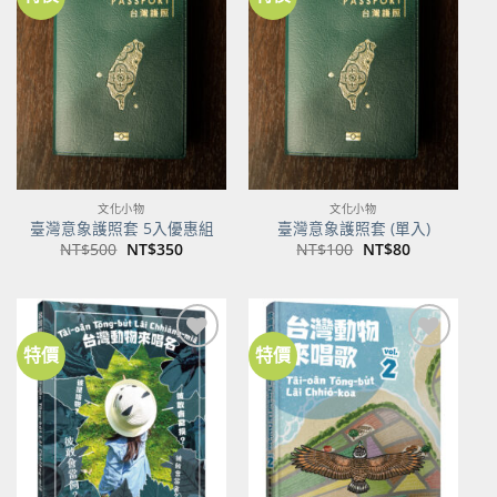
加到
加到
關注
關注
商品
商品
文化小物
文化小物
臺灣意象護照套 5入優惠組
臺灣意象護照套 (單入)
原
目
原
目
NT$
500
NT$
350
NT$
100
NT$
80
始
前
始
前
價
價
價
價
格：
格：
格：
格：
NT$500。
NT$350。
NT$100。
NT$80。
特價
特價
加到
加到
關注
關注
商品
商品