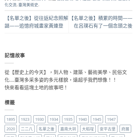
化交流
,
臺灣美術史
.
【名單之後】從往返紀念照解
【名單之後】積累的時間——
謎——追憶府城畫家黃連登
在呂璞石有了一個念頭之後
記憶故事
從【歷史上的今天】，到人物、建築、藝術美學、民俗文
化….臺灣多采多姿的多元樣貌，遠超乎我們想像！！
快來看看這塊土地的故事吧！
標籤
1895
1923
1930
1934
1935
1940
1945
1947
2020
二二八
名單之後
嘉南大圳
大稻埕
安平古堡
府展