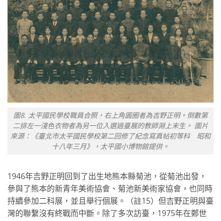
圖8. 太平國民學校職員合照，右上角圓圈者為吉野正明。倒數第
二排左一淺色衣物者為另一位入選過臺展的教師淵上末生。 圖片
來源：《臺北市太平國民學校第二回修了紀念寫真帖初等科 昭和
十八年三月》，太平國小博物館提供。
1946年吉野正明回到了出生地熊本縣菊池，從菊池出發，
參與了熊本的新青年美術協會、菊池新美術家協會，也同時
持續參加二科展，並且舉行個展。（註15）但吉野正明與臺
灣的聯繫沒有終戰而中斷。除了多次訪臺，1975年在鄭世