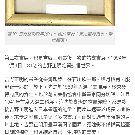
圖10. 吉野正明晚年照片。 圖片來源：東之畫廊提供、筆
者翻攝。
第三次畫展，也是吉野正明最後一次的訪臺畫展。1994年
12月1日，81歲的吉野正明離開這個世界。
吉野正明的畫業從臺灣起步，在石川欽一郎、鹽月桃甫、服
部正一郎的指導下，先是於1939年入選了臺陽展，後來獲
得府展的肯定。也於創元美術協會中與畫家同好切磋，並且
1941年首度入選二科展。這些於臺灣的繪畫經驗，都是戰
後吉野正明進入日本畫壇的能量。而晚年返臺於成長之地花
蓮、求學之地臺北舉辦了多次畫展。面對度過青年時期的這
片土地，吉野正明用畫筆消弭了國界，讓油彩不僅構築起臺
日間的橋樑，也連結起自己一生璀璨的畫業。