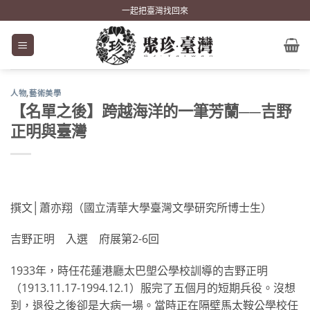
Skip
一起把臺灣找回來
to
content
人物
,
藝術美學
【名單之後】跨越海洋的一筆芳蘭──吉野
正明與臺灣
撰文│蕭亦翔（國立清華大學臺灣文學研究所博士生）
吉野正明 入選 府展第2-6回
1933年，時任花蓮港廳太巴塱公學校訓導的吉野正明
（1913.11.17-1994.12.1）服完了五個月的短期兵役。沒想
到，退役之後卻是大病一場。當時正在隔壁馬太鞍公學校任