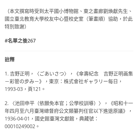
（本文撰寫時受到太平國小博物館、東之畫廊劉煥獻先生、
國立臺北教育大學校友中心暨校史室（筆畫順）協助，於此
特別致謝）
#
名單之後
267
註釋
1. 吉野正明，〈ごあいさつ〉，《傘壽紀念 吉野正明画集
－彩管の步み－》，東京：株式會社ギャラリー每日，
1993-03，頁121。
2. 〈池田申平（依願免本官；公學校訓導）〉，《昭和十一
年四月至六月臺灣總督府公文類纂判任官以下進退原議》，
1936-04-01，國史館臺灣文獻館，典藏號：
00010249002。