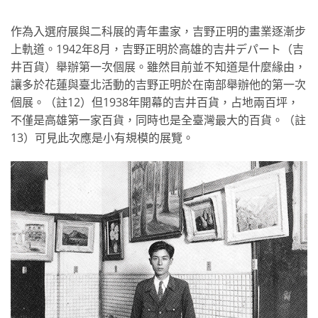
作為入選府展與二科展的青年畫家，吉野正明的畫業逐漸步
上軌道。1942年8月，吉野正明於高雄的吉井デパート（吉
井百貨）舉辦第一次個展。雖然目前並不知道是什麼緣由，
讓多於花蓮與臺北活動的吉野正明於在南部舉辦他的第一次
個展。（註12）但1938年開幕的吉井百貨，占地兩百坪，
不僅是高雄第一家百貨，同時也是全臺灣最大的百貨。（註
13）可見此次應是小有規模的展覽。