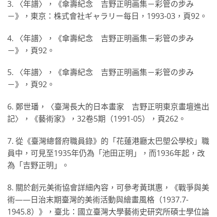
3. 〈年譜〉，《傘壽紀念 吉野正明画集－彩管の步み
－》，東京：株式會社ギャラリー每日，1993-03，頁92。
4. 〈年譜〉，《傘壽紀念 吉野正明画集－彩管の步み
－》，頁92。
5. 〈年譜〉，《傘壽紀念 吉野正明画集－彩管の步み
－》，頁92。
6. 鄭世璠，〈臺灣長大的日本畫家 吉野正明東京畫壇進出
記〉，《藝術家》，32卷5期（1991-05），頁262。
7. 從《臺灣總督府職員錄》的「花蓮港廳太巴塱公學校」職
員中，可見至1935年仍為「池田正明」，而1936年起，改
為「吉野正明」。
8. 關於創元美術協會詳細內容，可參考黃琪惠，《戰爭與美
術——日治末期臺灣的美術活動與繪畫風格（1937.7-
1945.8）》，臺北：國立臺灣大學藝術史研究所碩士學位論