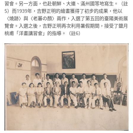
習會。另一方面，也赴朝鮮、大連、滿州國等地寫生。（註
5）而1939年，吉野正明的繪畫獲得了初步的成果，他以
〈燒跡〉與〈老蕃の顏〉兩作，入選了第五回的臺陽美術展
覽會。入選之後，吉野正明再次利用暑假期間，接受了鹽月
桃甫「洋畫講習會」的指導。（註6）