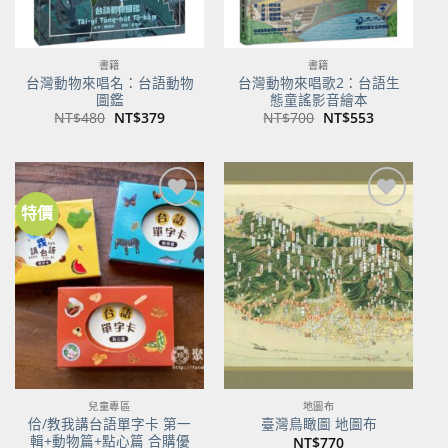
書籍
書籍
台灣動物來唱名：台語動物
台灣動物來唱歌2：台語生
圖鑑
態童謠影音繪本
原
目
原
目
NT$
480
NT$
379
NT$
700
NT$
553
始
前
始
前
價
價
價
價
格：
格：
格：
格：
NT$480。
NT$379。
NT$700。
NT$553。
特價
加到
加到
關注
關注
商品
商品
兒童專區
地圖布
佮/教我講台語單字卡 第一
臺灣鳥瞰圖 地圖布
輯+動物篇+點心篇 合購優
NT$
770