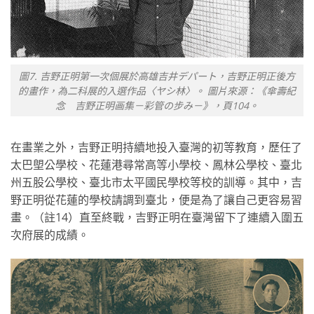
圖7. 吉野正明第一次個展於高雄吉井デパート，吉野正明正後方
的畫作，為二科展的入選作品〈ヤシ林〉。 圖片來源：《傘壽紀
念 吉野正明画集－彩管の步み－》，頁104。
在畫業之外，吉野正明持續地投入臺灣的初等教育，歷任了
太巴塱公學校、花蓮港尋常高等小學校、鳳林公學校、臺北
州五股公學校、臺北市太平國民學校等校的訓導。其中，吉
野正明從花蓮的學校請調到臺北，便是為了讓自己更容易習
畫。（註14）直至終戰，吉野正明在臺灣留下了連續入圍五
次府展的成績。