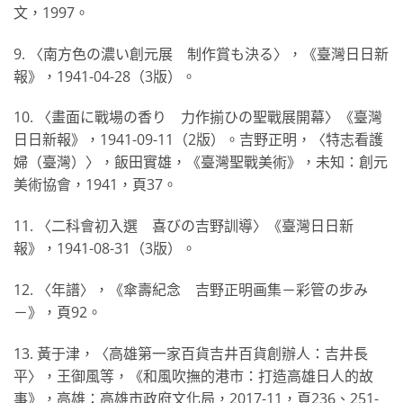
文，1997。
9. 〈南方色の濃い創元展 制作賞も決る〉，《臺灣日日新
報》，1941-04-28（3版）。
10. 〈畫面に戰場の香り 力作揃ひの聖戰展開幕〉《臺灣
日日新報》，1941-09-11（2版）。吉野正明，〈特志看護
婦（臺灣）〉，飯田實雄，《臺灣聖戰美術》，未知：創元
美術協會，1941，頁37。
11. 〈二科會初入選 喜びの吉野訓導〉《臺灣日日新
報》，1941-08-31（3版）。
12. 〈年譜〉，《傘壽紀念 吉野正明画集－彩管の步み
－》，頁92。
13. 黃于津，〈高雄第一家百貨吉井百貨創辦人：吉井長
平〉，王御風等，《和風吹撫的港市：打造高雄日人的故
事》，高雄：高雄市政府文化局，2017-11，頁236、251-