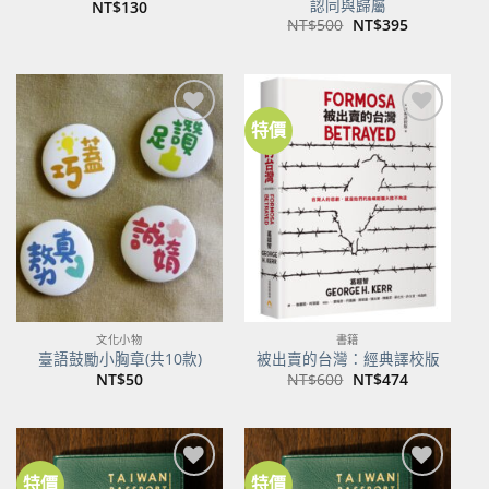
認同與歸屬
NT$
130
原
目
NT$
500
NT$
395
始
前
價
價
格：
格：
NT$500。
NT$395。
特價
加到
加到
關注
關注
商品
商品
文化小物
書籍
臺語鼓勵小胸章(共10款)
被出賣的台灣：經典譯校版
原
目
NT$
50
NT$
600
NT$
474
始
前
價
價
格：
格：
NT$600。
NT$474。
特價
特價