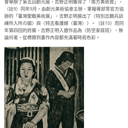
會舉辦了第五回創元展，吉野正明獲得了「南方美術賞」，
（註9）同年9月，由創元美術協會主辦、軍報導部等官方協
辦的「臺灣聖戰美術展」，吉野正明展出了〈特別志願兵訓
練所入所の圖〉與〈特志看護婦（臺灣）〉。（註10）而同
年第四回的府展，吉野正明入選作品為〈防空家庭班〉，無
論何者，從標題到畫作內容都充滿著時局色彩。