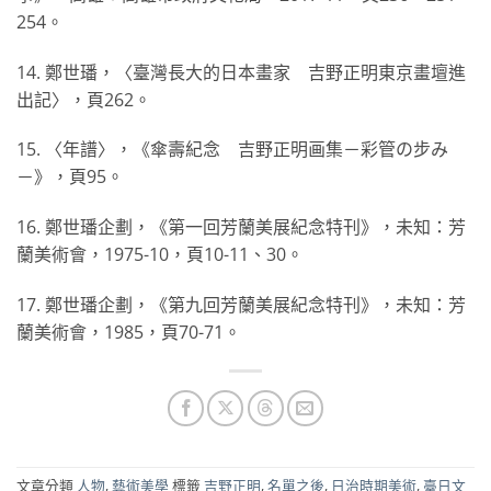
254。
14. 鄭世璠，〈臺灣長大的日本畫家 吉野正明東京畫壇進
出記〉，頁262。
15. 〈年譜〉，《傘壽紀念 吉野正明画集－彩管の步み
－》，頁95。
16. 鄭世璠企劃，《第一回芳蘭美展紀念特刊》，未知：芳
蘭美術會，1975-10，頁10-11、30。
17. 鄭世璠企劃，《第九回芳蘭美展紀念特刊》，未知：芳
蘭美術會，1985，頁70-71。
文章分類
人物
,
藝術美學
標籤
吉野正明
,
名單之後
,
日治時期美術
,
臺日文