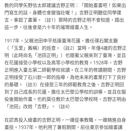
教的同學矢野信太郎建議吉野正明：「開始畫畫吧！如果出
門寫生的話，身體也會變強壯喔！」吉野正明聽從同學建
言，拿起了畫筆。（註1）那時的吉野正明不會知道，踏出
這一步，往後會是六十年的璀璨繪畫人生。
1917年，父親池田申平抵達臺灣花蓮，擔任璞石閣支廳
（「玉里」舊稱）的巡查。（註2）當時，年僅4歲的吉野正
明（此時尚名「池田正明」）也隨著父親來到了臺灣，並且
在花蓮接受小學校以及高等小學校的教育。1928年，吉野
正明進入臺北第二師範學校就讀。在三年的修讀期間，吉野
正明接受了石川欽一郎的指導，為他未來的畫業打下了良好
的基礎。（註3）在接受三年的師範教育之後，吉野正明回
到了自己成長的花蓮，擔任太巴塱公學校的訓導，並且在服
役後開始作畫。也約莫任教於太巴塱公學校時，吉野正明由
「池田」改姓「吉野」。（註4）
在認真投入繪畫的吉野正明，一邊從事教職，一邊精進自身
畫技。1937年，他利用了暑假期間，前往東京參加繪畫講