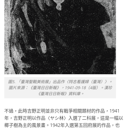
圖5. 「臺灣聖戰美術展」出品作〈特志看護婦（臺灣）〉。
圖片來源：《臺灣日日新報》，1941-09-18（4版）。漢珍
《臺灣日日新報》資料庫。
不過，此時吉野正明並非只有戰爭相關題材的作品，1941
年，吉野正明以作品〈ヤシ林〉入選了二科展，這是一幅以
椰子樹為主的風景畫。1942年入選第五回府展的作品，也