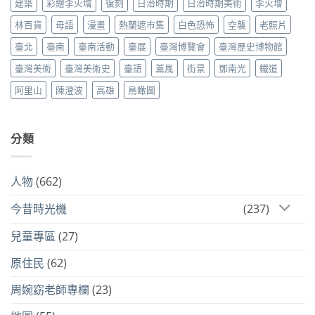
建築
彩繪李火增
復刻
日治時期
日治時期美術
李火增
林百貨
母語
漫畫
熱蘭遮市集
白色恐怖
空襲
老照片
臺北
臺南
臺南活動
臺展
臺灣博覽會
臺灣歷史博物館
臺灣美術
臺灣美術史
臺語
薰風
街景
鄧南光
鐵道
阿里山
陳澄波
高雄
鳥瞰圖
分類
人物
(662)
今昔時光機
(237)
兒童專區
(27)
原住民
(62)
周婉窈老師專欄
(23)