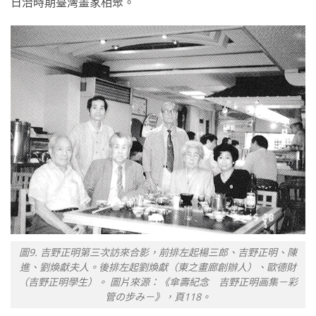
日治時期臺灣畫家相聚。
圖9. 吉野正明第三次訪來合影，前排左起楊三郎、吉野正明、陳
進、劉煥獻夫人。後排左起劉煥獻（東之畫廊創辦人）、歐德財
（吉野正明學生）。 圖片來源：《傘壽紀念 吉野正明画集－彩
管の步み－》，頁118。