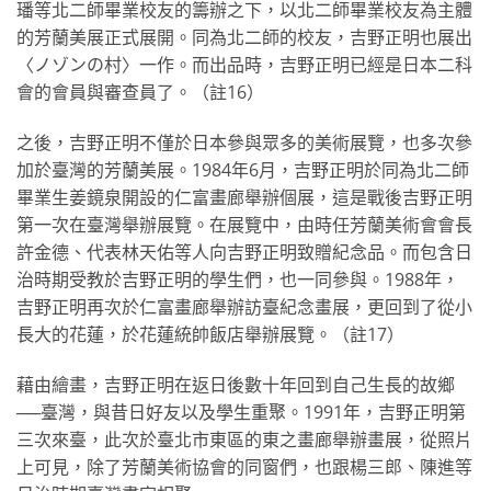
璠等北二師畢業校友的籌辦之下，以北二師畢業校友為主體
的芳蘭美展正式展開。同為北二師的校友，吉野正明也展出
〈ノゾンの村〉一作。而出品時，吉野正明已經是日本二科
會的會員與審查員了。（註16）
之後，吉野正明不僅於日本參與眾多的美術展覽，也多次參
加於臺灣的芳蘭美展。1984年6月，吉野正明於同為北二師
畢業生姜鏡泉開設的仁富畫廊舉辦個展，這是戰後吉野正明
第一次在臺灣舉辦展覽。在展覽中，由時任芳蘭美術會會長
許金德、代表林天佑等人向吉野正明致贈紀念品。而包含日
治時期受教於吉野正明的學生們，也一同參與。1988年，
吉野正明再次於仁富畫廊舉辦訪臺紀念畫展，更回到了從小
長大的花蓮，於花蓮統帥飯店舉辦展覽。（註17）
藉由繪畫，吉野正明在返日後數十年回到自己生長的故鄉
──臺灣，與昔日好友以及學生重聚。1991年，吉野正明第
三次來臺，此次於臺北市東區的東之畫廊舉辦畫展，從照片
上可見，除了芳蘭美術協會的同窗們，也跟楊三郎、陳進等