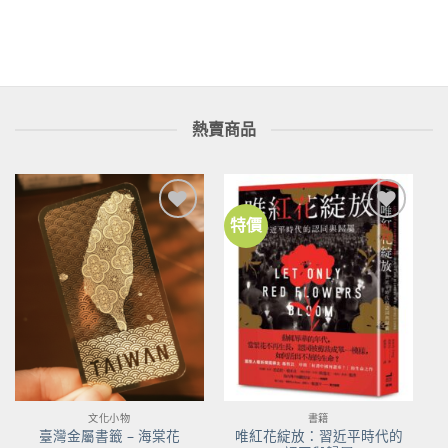
熱賣商品
特價
加到
加到
關注
關注
商品
商品
文化小物
書籍
唯紅花綻放：習近平時代的
臺灣金屬書籤 – 海棠花