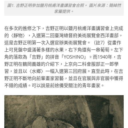
圖1. 吉野正明參加鹽月桃甫洋畫講習會合照。 圖片來源：簡綽然
家屬提供。
在多次的進修之下，吉野正明以鹽月桃甫洋畫講習會上完成
的〈靜物〉，入選第二回臺灣總督府美術展覽會西洋畫部，
這是吉野正明第一次入選官辦美術展覽會。（註7）從畫作
上可見盤中盛滿著多樣的水果，右下角還有一串葡萄。左下
角的落款為「吉野」的拼音「YOSHINO」。而1940年，吉
野正明在鶴岡義雄的介紹下，上京向二科會服部正一郎學
習，並且以〈水鄉〉一幅入選第三回府展。直至此時，在吉
野正明不斷地向前輩畫家習藝，並且在官展與非官展中獲得
不錯的成績。可以說是前途備受關注的青年畫家。