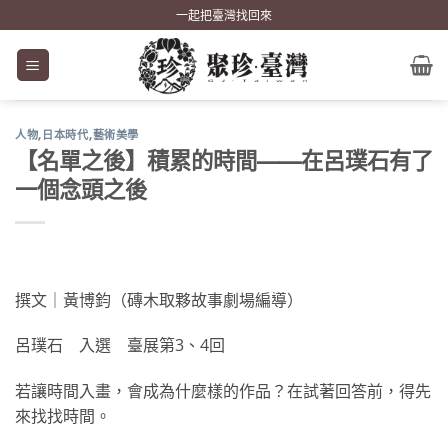
Skip
一起把臺灣找回來
to
content
人物
,
日本時代
,
藝術美學
【名單之後】積累的時間——在呂璞石有了
一個念頭之後
撰文｜黃博鈞（磚木取夥故事劇場編導）
呂璞石 入選 臺展第3、4回
若讓時間入畫，會成為什麼樣的作品？在試著回答前，得先
來找找時間。