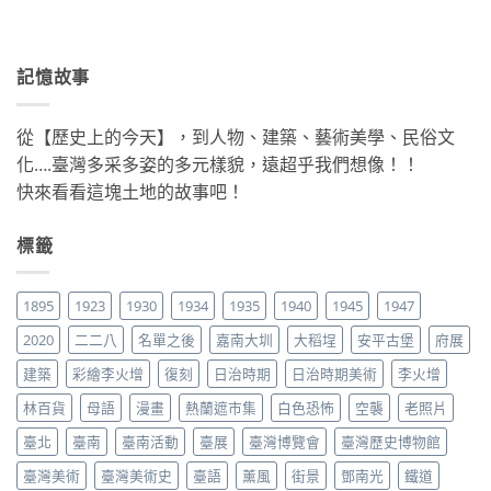
記憶故事
從【歷史上的今天】，到人物、建築、藝術美學、民俗文
化….臺灣多采多姿的多元樣貌，遠超乎我們想像！！
快來看看這塊土地的故事吧！
標籤
1895
1923
1930
1934
1935
1940
1945
1947
2020
二二八
名單之後
嘉南大圳
大稻埕
安平古堡
府展
建築
彩繪李火增
復刻
日治時期
日治時期美術
李火增
林百貨
母語
漫畫
熱蘭遮市集
白色恐怖
空襲
老照片
臺北
臺南
臺南活動
臺展
臺灣博覽會
臺灣歷史博物館
臺灣美術
臺灣美術史
臺語
薰風
街景
鄧南光
鐵道