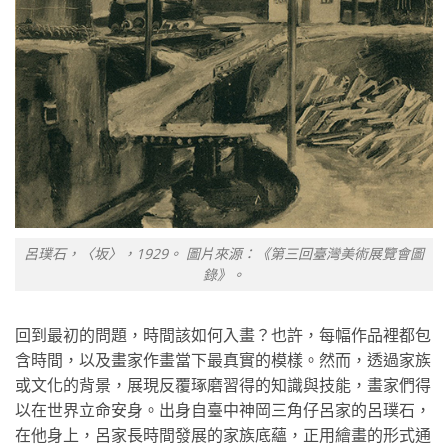
呂璞石，〈坂〉，1929。 圖片來源：《第三回臺灣美術展覽會圖
錄》。
回到最初的問題，時間該如何入畫？也許，每幅作品裡都包
含時間，以及畫家作畫當下最真實的模樣。然而，透過家族
或文化的背景，展現反覆琢磨習得的知識與技能，畫家們得
以在世界立命安身。出身自臺中神岡三角仔呂家的呂璞石，
在他身上，呂家長時間發展的家族底蘊，正用繪畫的形式通