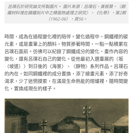
呂璞石於研究論文所製圖片。 圖片來源：呂璞石、黃振賢，〈鋼
鐵材料埋在鑄鐵削片中之輝面熱處理之研究〉，《化學》，第2期
（1962-06），頁56。
時間，成為在過程變化裡的陪伴。變化過程中，鋼鐵裡的碳
元素，或是畫筆上的顏料，物質摻著時間，一點一點積累在
呂璞石面前。彷彿可以紀錄了鋼鐵成分的變化、畫作內容的
變化，還有呂璞石自己的變化。從他最初入選臺展的〈坂
（坡道）〉到日後的〈海景〉、〈靜物〉系列作品。呂璞石
的內在，如同鋼鐵裡的成分置換，添了繪畫元素，添了好奇
渴求，少了迷惘摸索，在滿是生命熱能的熔爐裡，隨時間變
化，置換成現在的樣子。