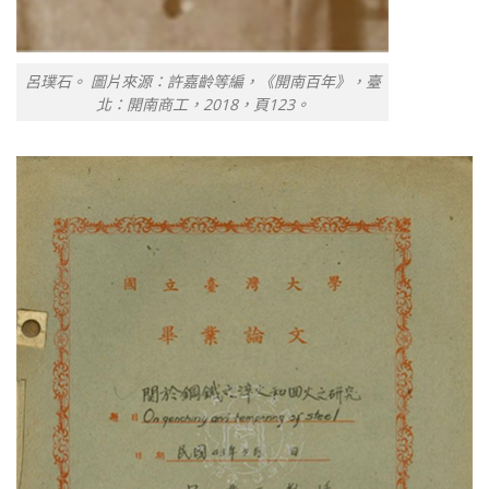
呂璞石。 圖片來源：許嘉齡等編，《開南百年》，臺
北：開南商工，2018，頁123。