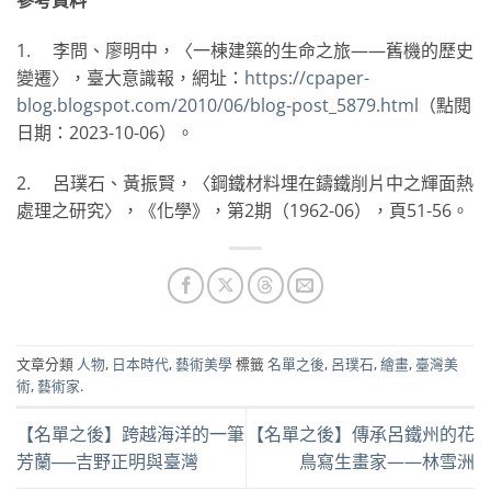
參考資料
1. 李問、廖明中，〈一棟建築的生命之旅——舊機的歷史
變遷〉，臺大意識報，網址：
https://cpaper-
blog.blogspot.com/2010/06/blog-post_5879.html
（點閱
日期：2023-10-06）。
2. 呂璞石、黃振賢，〈鋼鐵材料埋在鑄鐵削片中之輝面熱
處理之研究〉，《化學》，第2期（1962-06），頁51-56。
文章分類
人物
,
日本時代
,
藝術美學
標籤
名單之後
,
呂璞石
,
繪畫
,
臺灣美
術
,
藝術家
.
【名單之後】跨越海洋的一筆
【名單之後】傳承呂鐵州的花
芳蘭──吉野正明與臺灣
鳥寫生畫家——林雪洲