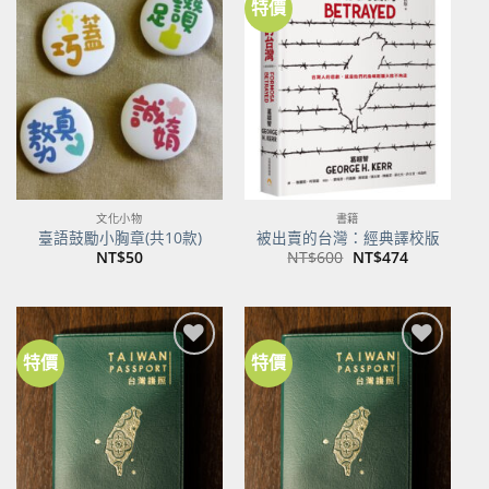
特價
加到
加到
關注
關注
商品
商品
文化小物
書籍
臺語鼓勵小胸章(共10款)
被出賣的台灣：經典譯校版
原
目
NT$
50
NT$
600
NT$
474
始
前
價
價
格：
格：
NT$600。
NT$474。
特價
特價
加到
加到
關注
關注
商品
商品