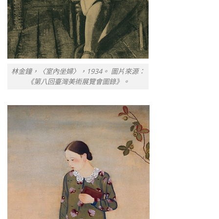
林金鐘，〈室內坐婦〉，1934。 圖片來源：
《第八回臺灣美術展覽會圖錄》。