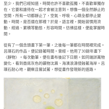
至少，我們已經知道，時間也許不喜歡孤獨，不喜歡單獨存
在，它要和誰待在一起才會被注意到。想像一個全然靜止的
空間，所有一切都靜止了，空氣、呼吸、心跳全都停止變
動。時間，是否還在那裡？於是，語言裡，開始習慣用流
動、經過、累積等動態，形容時間。彷彿這樣，便能掌握時
間。
從有了一個念頭畫下第一筆，之後每一筆都在時間裡完成。
呂璞石的作品，便記錄著時間。曾經，他用了30餘年畫下
〈靜物〉。每次動筆，便在畫布後記下日期。如同端詳萬物
變化，看到壺底灰色的礦物沈澱、海濱浪濤侵蝕著海岸。呂
璞石耐心地，觀察且嘗試著，想從畫作發現新的道路。