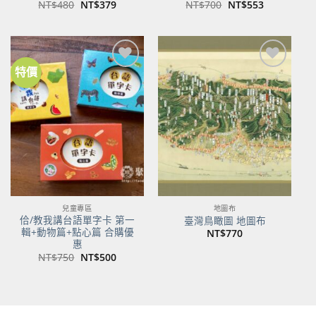
原
目
原
目
NT$
480
NT$
379
NT$
700
NT$
553
始
前
始
前
價
價
價
價
格：
格：
格：
格：
NT$480。
NT$379。
NT$700。
NT$553。
特價
加到
加到
關注
關注
商品
商品
兒童專區
地圖布
佮/教我講台語單字卡 第一
臺灣鳥瞰圖 地圖布
輯+動物篇+點心篇 合購優
NT$
770
惠
原
目
NT$
750
NT$
500
始
前
價
價
格：
格：
NT$750。
NT$500。