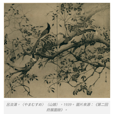
呂汝濤，〈やまむすめ〉（山娘），1939。 圖片來源：《第二回
府展圖錄》。