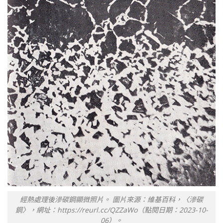
經熱處理後滲碳鋼顯微照片。 圖片來源：維基百科，〈滲碳
鋼〉，網址：https://reurl.cc/QZZaWo（點閱日期：2023-10-
06）。