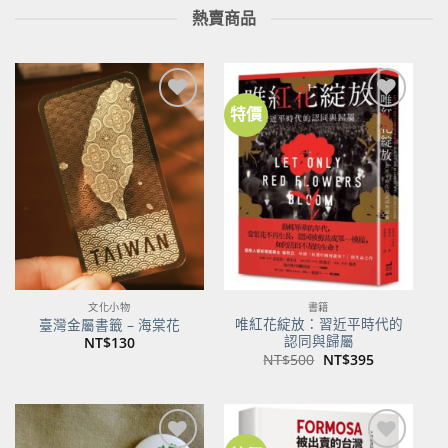
熱賣商品
特價
加到
加到
關注
關注
商品
商品
文化小物
書籍
唯紅花綻放：習近平時代的
臺灣金屬書籤 – 海棠花
認同與歸屬
NT$
130
原
目
NT$
500
NT$
395
始
前
價
價
格：
格：
NT$500。
NT$395。