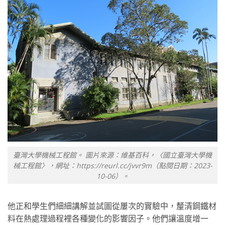
臺灣大學機械工程館。 圖片來源：維基百科，〈國立臺灣大學機
械工程館〉，網址：https://reurl.cc/jvvr9m（點閱日期：2023-
10-06）。
他正和學生們細細講解並試圖從屢次的實驗中，釐清鋼鐵材
料在熱處理過程裡各種變化的影響因子。他們讓溫度增一