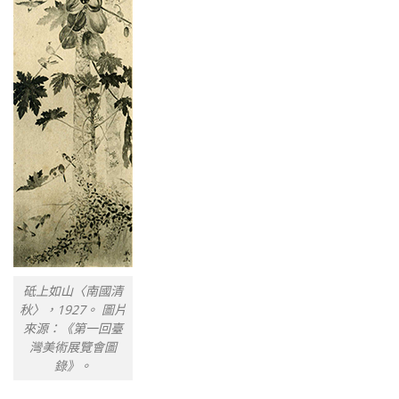
砥上如山〈南國清
秋〉，1927。 圖片
來源：《第一回臺
灣美術展覽會圖
錄》。