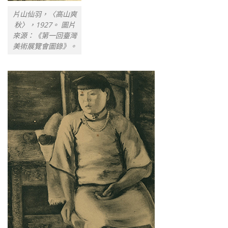
片山仙羽，〈高山爽
秋〉，1927。 圖片
來源：《第一回臺灣
美術展覽會圖錄》。