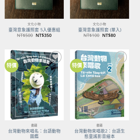
文化小物
文化小物
臺灣意象護照套 5入優惠組
臺灣意象護照套 (單入)
原
目
原
目
NT$
500
NT$
350
NT$
100
NT$
80
始
前
始
前
價
價
價
價
格：
格：
格：
格：
NT$500。
NT$350。
NT$100。
NT$80。
特價
特價
加到
加到
關注
關注
商品
商品
書籍
書籍
台灣動物來唱名：台語動物
台灣動物來唱歌2：台語生
圖鑑
態童謠影音繪本