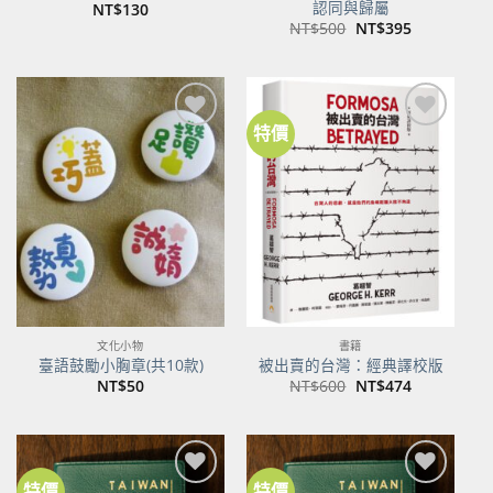
認同與歸屬
NT$
130
原
目
NT$
500
NT$
395
始
前
價
價
格：
格：
NT$500。
NT$395。
特價
加到
加到
關注
關注
商品
商品
文化小物
書籍
臺語鼓勵小胸章(共10款)
被出賣的台灣：經典譯校版
原
目
NT$
50
NT$
600
NT$
474
始
前
價
價
格：
格：
NT$600。
NT$474。
特價
特價