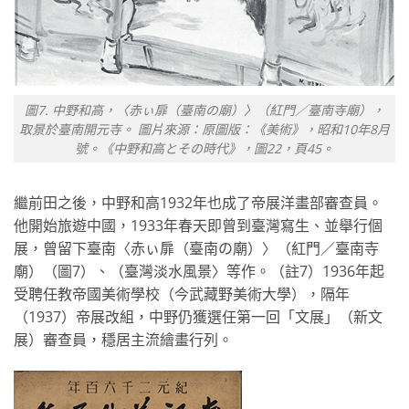
圖7. 中野和高，〈赤ぃ扉（臺南の廟）〉（紅門／臺南寺廟），
取景於臺南開元寺。 圖片來源：原圖版：《美術》，昭和10年8月
號。《中野和高とその時代》，圖22，頁45。
繼前田之後，中野和高1932年也成了帝展洋畫部審查員。
他開始旅遊中國，1933年春天即曾到臺灣寫生、並舉行個
展，曾留下臺南〈赤ぃ扉（臺南の廟）〉（紅門／臺南寺
廟）（圖7）、（臺灣淡水風景〉等作。（註7）1936年起
受聘任教帝國美術學校（今武藏野美術大學），隔年
（1937）帝展改組，中野仍獲選任第一回「文展」（新文
展）審查員，穩居主流繪畫行列。