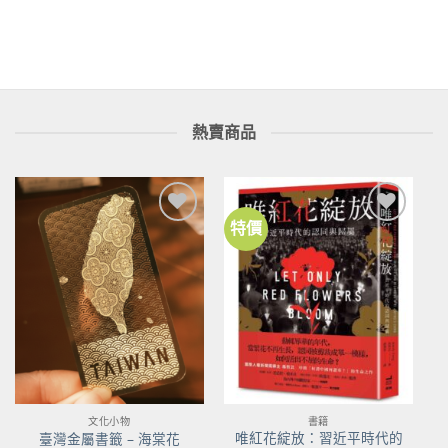
熱賣商品
特價
加到
加到
關注
關注
商品
商品
文化小物
書籍
唯紅花綻放：習近平時代的
臺灣金屬書籤 – 海棠花