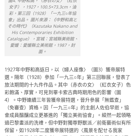
圖4. 中野和高，〈赤衣の女〉（紅衣
女子），1927，100.5×73.3cm，油
彩，第三回（1928）「一九三○年協
會」出品。 圖片來源：《中野和高と
その時代》（Kazutaka Nakano and
His Contemporaries Exhibition
Catalogue），宮城：宮城縣美術館、
愛媛：愛媛縣立美術館，1987，封
面。
1927年中野和高返日，以（婦人座像〉（圖3）獲帝展特
選。隔年（1928）參加「一九三○年」第三回聯展，發表了
旅法期間的十九件作品。其中（赤衣の女〉（紅衣女子）色
彩飽滿、厚實，可見到畢卡索古典時期用色的影響（圖
4）。中野連續三年皆獲帝展特選，晉升參展「無鑑查」
（免審查）資格。因「一九三○年」的主創人佐伯早逝，協
會成員醞釀成立更基進的「獨立美術協會」。縱然一起領略
過巴黎畫派的洗禮，但中野對獨尊野獸派／前衛藝術似有所
保留，如1928年二度獲帝展特選的〈風景を配せる我家