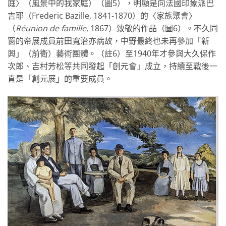
庭〉（風景中的我家庭）（圖5），明顯是向法國印象派巴
吉耶（Frederic Bazille, 1841-1870）的〈家族聚會〉
（
Réunion de famille
, 1867）致敬的作品（圖6）。不久同
窗的帝展成員前田寬治亦病故，中野最終也未再參加「新
興」（前衛）藝術團體。（註6）至1940年才參與大久保作
次郎、吉村芳松等共同發起「創元會」成立，持續至戰後一
直是「創元展」的重要成員。