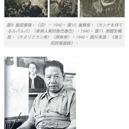
圖9. 飯田實雄，〈沼〉， 1940。 圖10. 後藤俊，〈カンナを持て
るルバルバ〉（拿美人蕉的魯巴魯巴），1940。 圖11. 御園生暢
哉，〈チヌリクラン祭〉（飛魚祭），1940。 圖片來源：《第三
回府展圖錄》。