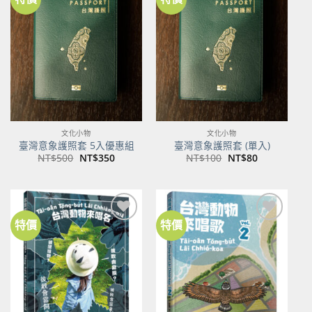
加到
加到
關注
關注
商品
商品
文化小物
文化小物
臺灣意象護照套 5入優惠組
臺灣意象護照套 (單入)
原
目
原
目
NT$
500
NT$
350
NT$
100
NT$
80
始
前
始
前
價
價
價
價
格：
格：
格：
格：
NT$500。
NT$350。
NT$100。
NT$80。
特價
特價
加到
加到
關注
關注
商品
商品