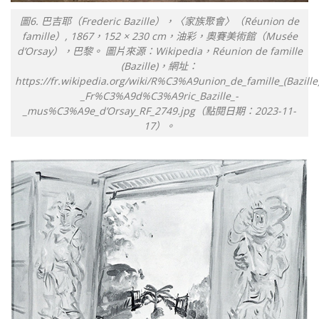
圖6. 巴吉耶（Frederic Bazille），〈家族聚會〉（Réunion de
famille）, 1867，152 × 230 cm，油彩，奧賽美術館（Musée
d’Orsay），巴黎。 圖片來源：Wikipedia，Réunion de famille
(Bazille)，網址：
https://fr.wikipedia.org/wiki/R%C3%A9union_de_famille_(Bazil
_Fr%C3%A9d%C3%A9ric_Bazille_-
_mus%C3%A9e_d’Orsay_RF_2749.jpg（點閱日期：2023-11-
17）。