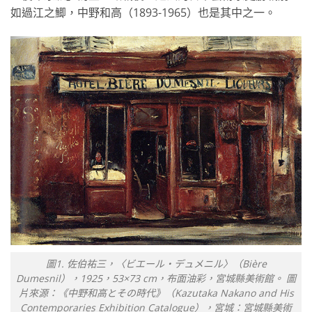
如過江之鯽，中野和高（1893-1965）也是其中之一。
圖1. 佐伯祐三，〈ビエール・デュメニル〉（Bière
Dumesnil），1925，53×73 cm，布面油彩，宮城縣美術館。 圖
片來源：《中野和高とその時代》（Kazutaka Nakano and His
Contemporaries Exhibition Catalogue），宮城：宮城縣美術