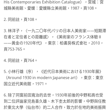
His Contemporaries Exhibition Catalogue），宮城：宮
城縣美術館、愛媛：愛媛縣立美術館，1987，頁108。
2. 同前註，頁108。
3. 林洋子，〈一九二〇年代パリの日本人美術家——短期滯
在者と定住者との距離感〉，《美術家のフランス体驗Ⅱ
——黃金の1920年代》，東京：柏書房株式會社，2010，
頁753-765。
4. 同前註，頁764。
5. 小林行雄（序），《近代日本美術における1930年展》
（Around 1930 in modern Japanese art），東京：東京
国立近代美術館，1971。
6. 除了同窗前田寬治的去世，1930年前後的中野和高也受
到二位評論家児島喜久雄、木下杢太郎的影響，中野與任教
於東北大學（仙台市）的二人合作，致力於在地的美術振興