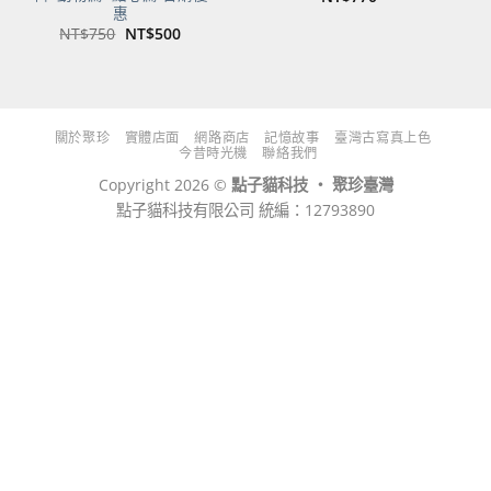
惠
原
目
NT$
750
NT$
500
始
前
價
價
格：
格：
NT$750。
NT$500。
關於聚珍
實體店面
網路商店
記憶故事
臺灣古寫真上色
今昔時光機
聯絡我們
Copyright 2026 ©
點子貓科技 ‧ 聚珍臺灣
點子貓科技有限公司 統編：12793890