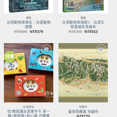
書籍
書籍
台灣動物來唱名：台語動物
台灣動物來唱歌2：台語生
圖鑑
態童謠影音繪本
原
目
原
目
NT$
480
NT$
379
NT$
700
NT$
553
始
前
始
前
價
價
價
價
格：
格：
格：
格：
NT$480。
NT$379。
NT$700。
NT$553。
特價
加到
加到
關注
關注
商品
商品
兒童專區
地圖布
佮/教我講台語單字卡 第一
臺灣鳥瞰圖 地圖布
輯+動物篇+點心篇 合購優
NT$
770