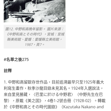
圖12. 中野和高晚年留影。 圖片來源：
《中野和高とその時代》，宮城：宮城
縣美術館、愛媛：愛媛縣立美術館，
1987，頁7。
#名單之後275
註釋
1. 中野和高留歐存世作品，目前追溯最早只至1925年義大
利寫生畫作，秋季沙龍目錄未見其名。1924年入選說法，
來自里見勝藏，〈巴里に於ける中野君〉（中野先生在巴
黎），原載《美之囯》，4卷1-2號合冊（1928-02）。轉載
於《中野和高とその時代圖錄》（Kazutaka Nakano and