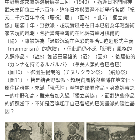
中野應邀來臺評選府展第三回 （1940），適逢日本開國神
武天皇即位二千六百年，這年日本與臺灣不斷舉行各類「紀
元二千六百年奉祝（慶祝）展」（圖8）。此時「獨立美
協」屆滿十年，野獸派、超現實風格在日本已蔚為年輕藝術
家表現的風潮，包括當時臺灣的在地評審鹽月桃甫的
（陽〉，雖被評為「過於沉溺在色彩的組合…迫近形式主義
（mannerism）的危險」，但此屆仍不乏「新興」風格的
入選作品。（註8）如飯田實雄的（沼〉（圖9）、後藤俊的
（カンナを持てるルバルバ〉（拿美人蕉的魯巴魯巴）
（圖10）、御園生暢哉的（チヌリクラン祭〉（飛魚祭）
（圖11），皆是結合野獸派、超現實風格與臺灣在地文化、
原住民母題，充滿「現代性」精神的優異作品。身為評審之
一的中野和高，雖未曾加入過「獨立美協」，面對這些作品
的評選當下，不知是否喚起了自己曾經的巴黎畫派的隱性基
因？