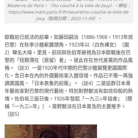
Moderne de Paris，〈Nu couché à la toile de Jouy〉，網址：
https://www.mam.paris.fr/fr/oeuvre/nu-couche-la-toile-de-
jouy（點閱日期：2023-11-09）。
歐戰前已抵法的前輩，如藤田嗣治（1886-1968，1913年抵
巴黎）在秋季沙龍嶄露頭角，1923年以〈白色裸女〉（圖
2）聲名大噪，里見、前田與佐伯等被視為日本歐戰後在巴
黎的「短期滯在（居留）者」，彼此存在世代差異的作品風
格。（註3）一是1920年代中期的巴黎沙龍展覽更趨國際
化，含日本在內的外國藝術家入選倍增，作品已不需一再強
調異國風、「日本表象的前衛」。（註4）二是這群日本青
年藝術家對巴黎的現代藝術，特別對野獸派有如信仰般的熱
情。佐伯祐三返日後，1926年發起「一九三○年協會」（簡
稱「一九三○年」），是野獸派在日本普及的主要推手。
（註5）