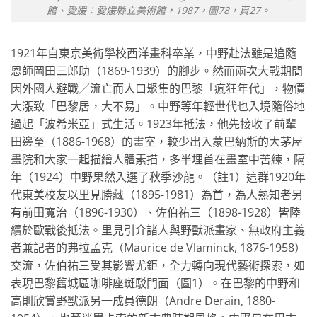
館、愛媛：愛媛縣立美術館，1987，圖78，頁27。
1921年自東京美術學校西洋畫科卒業，中野赴法雖是追隨
恩師岡田三郎助（1869-1939）的腳步。然而兩次大戰期間
因外國人避戰／流亡而人口聚集的巴黎「瘋狂年代」，物價
大漲致「巴黎居，大不易」。中野等年輕世代也入境隨俗地
過起「波希米亞」式生活。1923年抵法，他先接收了前輩
田邊至（1886-1968）的畫室，較少出入蒙巴納斯的大茅屋
畫院和大家一起描繪人體素描，多半埋首在畫室中苦練，隔
年（1924）中野果然入選了秋季沙龍。（註1）這群1920年
代東美校友以里見勝藏（1895-1981）為首，為人熟知者另
有前田寬治（1896-1930）、佐伯祐三（1898-1928）皆陸
續於歐戰後抵法。里見引介諸人與野獸派畫家、無政府主義
者兼記者的弗拉孟克（Maurice de Vlaminck, 1876-1958）
交流，佐伯祐三受其影響尤鉅，全力轉向現代藝術探索，如
表現巴黎舊城區咖啡座斑駁門面（圖1）。在巴黎的中野和
高則欣賞野獸派另一成員德朗（Andre Derain, 1880-