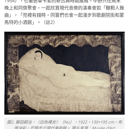
1954），也著迷畢卡索的新古典時期風格。中野只在周末
晚上和同儕聚會，一起欣賞現代音樂的演奏會如「韃靼人舞
曲」，「兜裡有錢時，同窗們也會一起漫步到歌劇院街和蒙
馬特的小酒館」。（註2）
圖2. 藤田嗣治，〈白色裸女〉（Nu），1922，130×195 cm，布
面油彩，巴黎市立現代美術館。 圖片來源：Musée d’Art