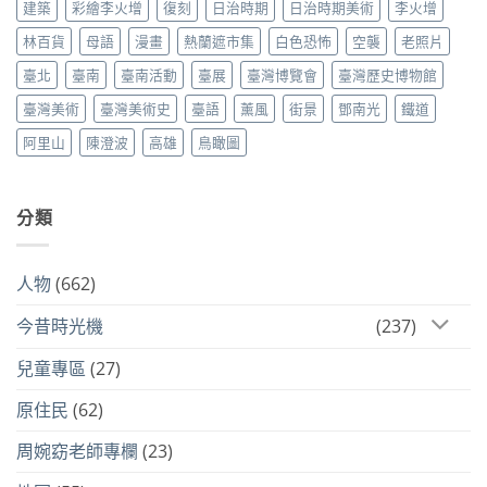
建築
彩繪李火增
復刻
日治時期
日治時期美術
李火增
林百貨
母語
漫畫
熱蘭遮市集
白色恐怖
空襲
老照片
臺北
臺南
臺南活動
臺展
臺灣博覽會
臺灣歷史博物館
臺灣美術
臺灣美術史
臺語
薰風
街景
鄧南光
鐵道
阿里山
陳澄波
高雄
鳥瞰圖
分類
人物
(662)
今昔時光機
(237)
兒童專區
(27)
原住民
(62)
周婉窈老師專欄
(23)