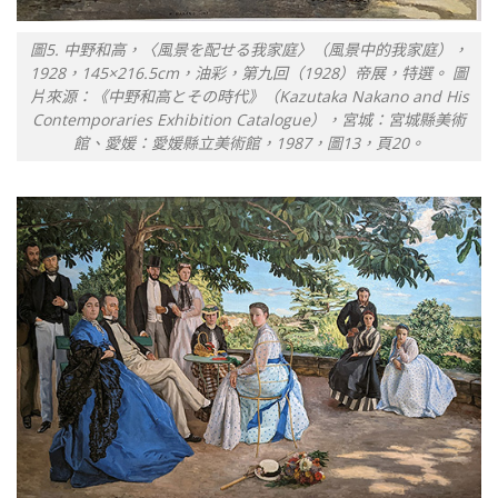
圖5. 中野和高，〈風景を配せる我家庭〉（風景中的我家庭），
1928，145×216.5cm，油彩，第九回（1928）帝展，特選。 圖
片來源：《中野和高とその時代》（Kazutaka Nakano and His
Contemporaries Exhibition Catalogue），宮城：宮城縣美術
館、愛媛：愛媛縣立美術館，1987，圖13，頁20。