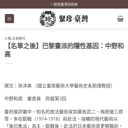
Skip
一起把臺灣找回來
to
content
人物
,
日本時代
【名單之後】巴黎畫派的隱性基因：中野和
高
撰文｜孫淳美 （國立臺南藝術大學藝術史系助理教授）
中野和高 審查員 府展第3回
臺府展評審中，知名的旅法藝術家如藤島武二、梅原龍三郎
等，多在歐戰（1914-1918）前赴法，接觸的現代藝術以
「後印象派」為主。歐戰後，赴法的日本藝術家更勝戰前，