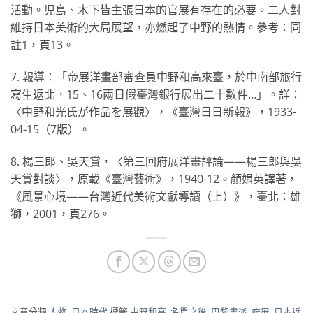
活動。児島、木下皆主張日本的官展有存在的必要。二人對
維持日本美術的大局展望，亦燃起了中野的熱情。參考：同
註1，頁13。
7. 報導：「帝展洋畫部審查員中野和高來臺，於中南部旅行
寫生返北，15、16兩日假臺灣銀行展出二十數件…」。詳：
〈中野和光氏が作品を展觀〉，《臺灣日日新報》，1933-
04-15（7版）。
8. 楊三郎、吳天賞，〈第三回府展洋畫評論——楊三郎與吳
天賞對談〉，原載《臺灣藝術》，1940-12。顏娟英譯著，
《風景心境——台灣近代美術文獻導讀（上）》，臺北：雄
獅，2001，頁276。
文章分類
人物
,
日本時代
標籤
中野和高
,
名單之後
,
巴黎畫派
,
府展
,
日本近