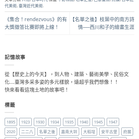
代美術
,
臺灣近代美術
.
《集合！rendezvous》的有
【名單之後】枝葉中的南方詩
大獎徵答比賽即將上線！
情──西川和子的繪畫生涯
記憶故事
從【歷史上的今天】，到人物、建築、藝術美學、民俗文
化….臺灣多采多姿的多元樣貌，遠超乎我們想像！！
快來看看這塊土地的故事吧！
標籤
1895
1923
1930
1934
1935
1940
1945
1947
2020
二二八
名單之後
嘉南大圳
大稻埕
安平古堡
府展