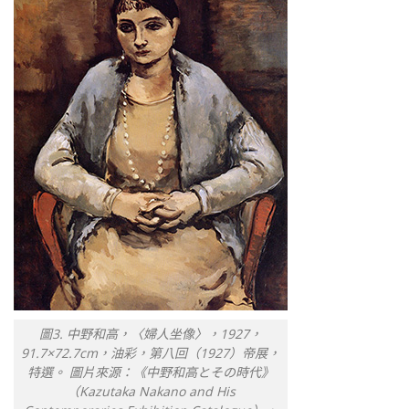
圖3. 中野和高，〈婦人坐像〉，1927，
91.7×72.7cm，油彩，第八回（1927）帝展，
特選。 圖片來源：《中野和高とその時代》
（Kazutaka Nakano and His