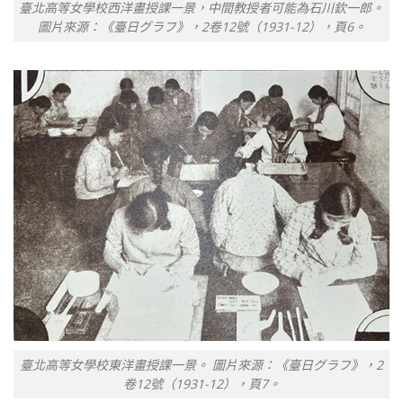
臺北高等女學校西洋畫授課一景，中間教授者可能為石川欽一郎。
圖片來源：《臺日グラフ》，2卷12號（1931-12），頁6。
臺北高等女學校東洋畫授課一景。 圖片來源：《臺日グラフ》，2
卷12號（1931-12），頁7。