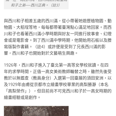
和子之弟──西川正典。（註3）
與西川和子相差五歲的西川滿，從小帶著她遊歷植物園、動
物園、大稻埕等地，每每都帶著臺灣點心滿足地回家。而西
川和子也看著西川滿小學時期與好友一同進行故事會、幻燈
會或是電影會。到了西川滿中學時期，他開始用石板以及謄
寫版製作書籍。（註4）或許便是受到了兄長西川滿的影
響，西川和子也開始對於文藝萌生興趣。
1926年，西川和子進入了臺北第一高等女學校就讀。在四
年的求學時間，正值一高女美術教師輪替之時，雖然先後受
教於以無鑑查（教員身分）入選第一回臺展的須田安洲，以
及1929年由甫從京都市立繪畫學校畢業的高梨勝瀞（本名
「高梨榮作」），但目前尚不可見西川和子於一高女時期的
繪畫經驗或是創作。