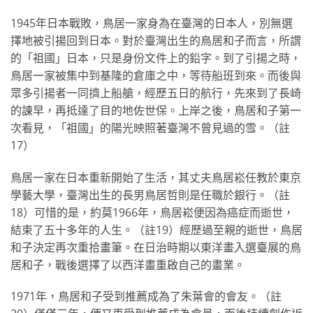
1945年日本戰敗，鳥居一家身為在臺灣的日本人，別無選
擇地被引揚回到日本。對於臺灣出生的鳥居和子而言，所謂
的「祖國」日本，只是身份文件上的鉛字。到了引揚之時，
鳥居一家被集中到基隆的倉庫之中，等待船班到來。而後與
眾多引揚者一同擠上船艙，經歷五日的航行，先來到了長崎
的諌早，再抵達了目的地佐世保。上岸之後，鳥居和子第一
次看見，「祖國」的陽光映照著臺灣不曾見過的雪。（註
17）
鳥居一家在日本重新開始了生活，其丈夫鳥居崧任教於東京
學藝大學，臺灣出生的長男鳥居哲則是任職於銀行。（註
18）可惜的是，約莫1966年，鳥居崧便因為癌症而逝世，
結束了五十多年的人生。（註19）經歷過至親的逝世，鳥居
和子決定再次重拾畫筆。在日治時期以東洋畫入選臺展的鳥
居和子，戰後選擇了以西洋畫重啟自己的畫業。
1971年，鳥居和子受到推薦成為了朱葉會的會友。（註