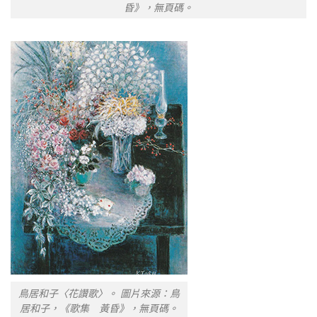
昏》，無頁碼。
鳥居和子〈花讚歌〉。 圖片來源：鳥
居和子，《歌集 黃昏》，無頁碼。