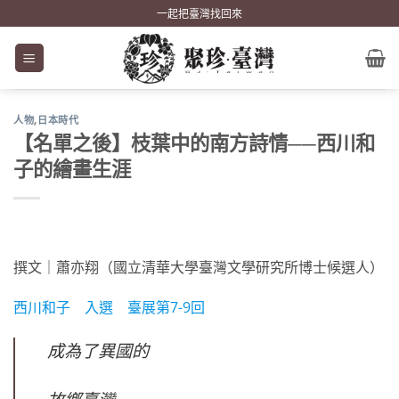
Skip
一起把臺灣找回來
to
content
人物
,
日本時代
【名單之後】枝葉中的南方詩情──西川和
子的繪畫生涯
撰文｜蕭亦翔（國立清華大學臺灣文學研究所博士候選人）
西川和子 入選 臺展第7-9回
成為了異國的