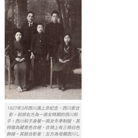
1927年3月西川滿上京紀念，西川家合
影。前排右方為一高女時期的西川和
子。西川和子身著一高女冬季制服，其
特徵為藏青色衣裙、衣領上有三條白色
飾線。其餘合影者：左方為母親西川し