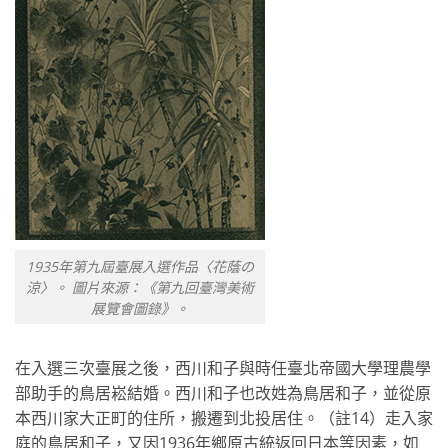
1935年第九屆臺展入選作品〈花蔭の
涼〉。 圖片來源：《第九回臺灣美術
展覽會圖錄》。
在入選三次臺展之後，西川和子與時任臺北帝國大學理農學
部助手的鳥居崧結婚。西川和子也改姓為鳥居和子，並從原
本西川家大正町的住所，搬遷到北投居住。（註14）走入家
庭的鳥居和子，又因1936年鄉原古統返回日本等因素，如