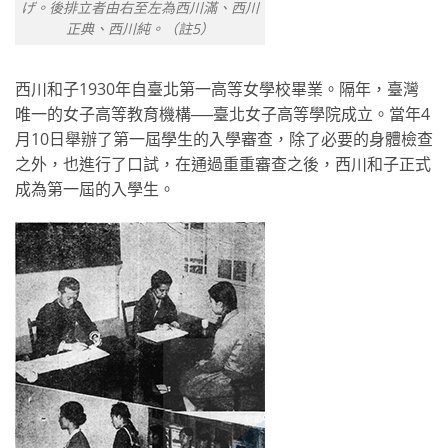
げ。後排立者由右至左為西川滿、西川
正典、西川純。（註5）
西川和子1930年自臺北第一高等女學校畢業。隔年，臺灣
唯一的女子高等教育機構──臺北女子高等學院成立。當年4
月10日舉辦了第一屆學生的入學審查，除了必要的身體檢查
之外，也進行了口試，在通過重重審查之後，西川和子正式
成為第一屆的入學生。