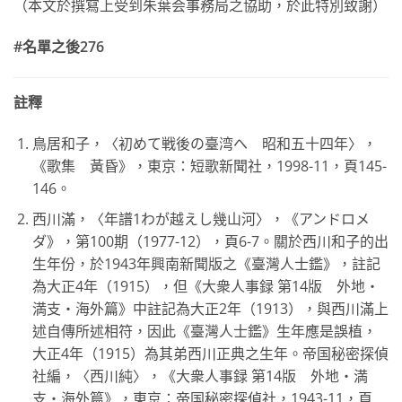
（本文於撰寫上受到朱葉会事務局之協助，於此特別致謝）
#
名單之後
276
註釋
鳥居和子，〈初めて戦後の臺湾へ 昭和五十四年〉，
《歌集 黃昏》，東京：短歌新聞社，1998-11，頁145-
146。
西川滿，〈年譜1わが越えし幾山河〉，《アンドロメ
ダ》，第100期（1977-12），頁6-7。關於西川和子的出
生年份，於1943年興南新聞版之《臺灣人士鑑》，註記
為大正4年（1915），但《大衆人事録 第14版 外地・
満支・海外篇》中註記為大正2年（1913），與西川滿上
述自傳所述相符，因此《臺灣人士鑑》生年應是誤植，
大正4年（1915）為其弟西川正典之生年。帝国秘密探偵
社編，〈西川純〉，《大衆人事録 第14版 外地・満
支・海外篇》，東京：帝国秘密探偵社，1943-11，頁