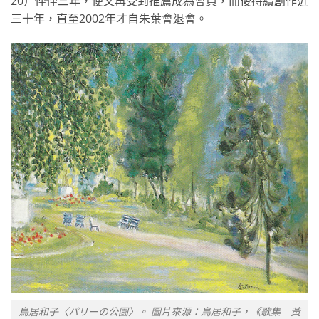
20）僅僅三年，便又再受到推薦成為會員，而後持續創作近
三十年，直至2002年才自朱葉會退會。
鳥居和子〈パリーの公園〉。 圖片來源：鳥居和子，《歌集 黃