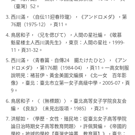
（臺灣）52。
西川滿，〈自伝11迎春玲瓏〉，《アンドロメダ》，第
76期（1975-12），頁11。
鳥居和子，〈兄を偲びて〉，人間の星社編，《敬慕
魁星楼主人西川満先生》，東京：人間の星社，1999-
11，頁31-32。
西川滿，〈青春篇．自傳24 臈たけたひと〉，《アン
ドロメダ》，第176期（1984-04），頁11。一高女制服
說明見：褚苔伊、黃金美圖文編撰，《北一女 百年影
像》，臺北：臺北市立第一女子高級中學，2005-07，頁
9。
鳥居和子，〈（無標題）〉，臺北高等女子学院良友会
編，《良友》（未見出版項，1985），頁21。
洪郁如，〈學歷．女性．殖民地：從臺北女子高等學院
論日治時期女子高等教育問題〉，許佩賢編，《帝國的
學校‧地域的學校【臺灣史論叢 教育篇】》，臺北：