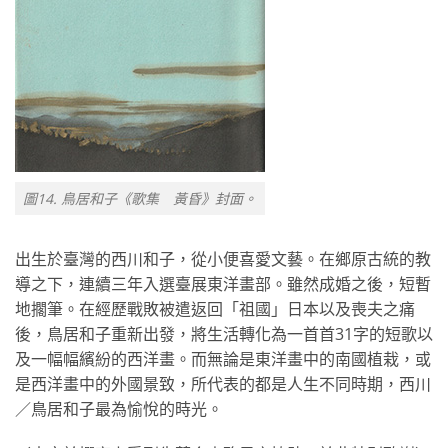
圖14. 鳥居和子《歌集 黃昏》封面。
出生於臺灣的西川和子，從小便喜愛文藝。在鄉原古統的教
導之下，連續三年入選臺展東洋畫部。雖然成婚之後，短暫
地擱筆。在經歷戰敗被遣返回「祖國」日本以及喪夫之痛
後，鳥居和子重新出發，將生活轉化為一首首31字的短歌以
及一幅幅繽紛的西洋畫。而無論是東洋畫中的南國植栽，或
是西洋畫中的外國景致，所代表的都是人生不同時期，西川
／鳥居和子最為愉悅的時光。