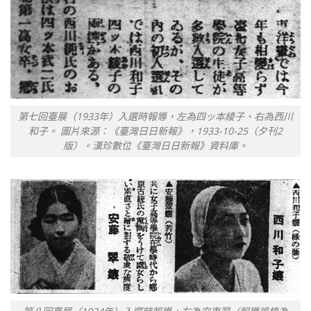
第七回臺展（1933年）入選時報導，左為四ッ本綾子、右為西川
和子。 圖片來源：《臺灣日日新報》，1933-10-25（夕刊2
版）。漢珍數位《臺灣日日新報》資料庫。