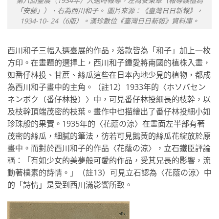
第八回臺展（1934年）入選時報導，左為安東翠（報導誤植為
「安藤」）、右為西川和子。 圖片來源：《臺灣日日新報》，
1934-10- 24（6版）。漢珍數位《臺灣日日新報》資料庫。
西川和子三幅入選臺展的作品，落款皆為「和子」加上一枚
方印。在畫題的選擇上，西川和子鍾愛將南國的植株入畫，
如番仔林投、甘蔗、絲瓜這些在日本內地少見的植物，都成
為西川和子畫中的主角。（註12）1933年的〈ホソバセン
ネンボク（番仔林投）〉中，可見番仔林投細長的枝幹，以
及枝幹頂端茂密的枝葉。畫作中也描繪出了番仔林投細小如
珍珠般的果實。1935年的〈花蔭の涼〉在畫面左半部有著
茂密的絲瓜，細膩的筆法，彷若可見鵝黃的絲瓜花綻放於原
畫中。而對於西川和子的作品〈花蔭の涼〉，立石鐵臣評論
稱：「有如少女的美夢般可愛的作品，受其兄長的影響，流
動著樸素的詩情。」（註13）可見立石認為〈花蔭の涼〉中
的「詩情」是受到西川滿影響所致。