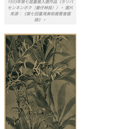
1933年第七屆臺展入選作品〈ホソバ
センネンボク（番仔林投）〉。 圖片
來源：《第七回臺灣美術展覽會圖
錄》。