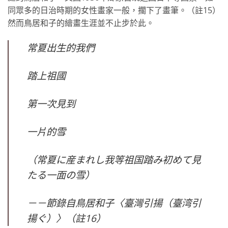
同眾多的日治時期的女性畫家一般，擱下了畫筆。（註15）
然而鳥居和子的繪畫生涯並不止步於此。
常夏出生的我們
踏上祖國
第一次見到
一片的雪
（常夏に産まれし我等祖国踏み初めて見
たる一面の雪）
－－節錄自鳥居和子〈臺灣引揚（臺湾引
揚ぐ）〉（註16）