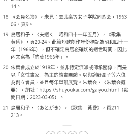
14。
《会員名簿》，未見：臺北高等女子学院同窓会，1963-
06，頁9。
鳥居和子，〈夫逝く 昭和四十一年五月〉，《歌集
黃昏》，頁20-24。此篇短歌創作年份標記為昭和四十一
年（1966年），但不確定鳥居崧確切的逝世時間，因此
內文寫為「約莫1966年」。
朱葉會成立於1918年，並非特定流派或師承關係，而是
以「女性畫家」為主的繪畫團體。以與謝野晶子等六位
為創立會員，並且每年舉辦展覽。朱葉会，〈朱葉会概
要〉，網址：https://shuyoukai.com/gaiyou.html（點
閱日期：2023-03-05）。
鳥居和子，〈あとがき〉，《歌集 黃昏》，頁211-
213。