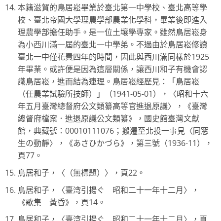
本籍滋賀的鳥居崧畢業於臺北第一中學校、臺北高等學
校、臺北帝國大學理農學部農業化學科，畢業後即進入
理農學部擔任助手。是一位土壤學專家。雖然鳥居崧身
為小西川滿一屆的臺北一中學弟。不過由於鳥居崧修讀
臺北一中僅花費四年的時間，因此與西川滿同樣於1925
年畢業。或許便是因為這層關係，讓西川和子有機會認
識鳥居崧，進而結為連理。鳥居崧經歷見：「鳥居崧
（任農業試驗所技師）」（1941-05-01），〈昭和十六
年五月臺灣總督府公文類纂高等官進退原議〉，《臺灣
總督府檔案．進退原議公文類纂》，國史館臺灣文獻
館，典藏號：00010111076；搬遷至北投一事見〈同窓
生の動靜〉，《あさひかづら》，第三號（1936-11），
頁77。
鳥居和子，〈（無標題）〉，頁22。
鳥居和子，〈臺湾引揚ぐ 昭和二十一年十二月〉，
《歌集 黃昏》，頁14。
鳥居和子，〈臺湾引揚ぐ 昭和二十一年十二月〉，頁