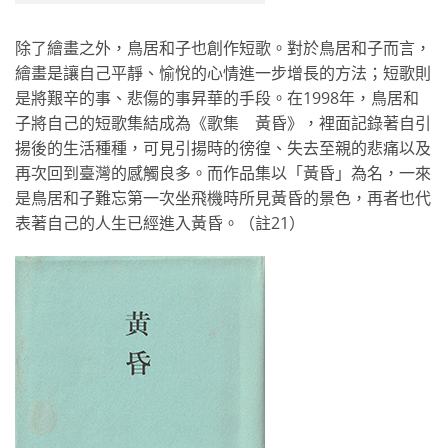
除了繪畫之外，鳥居和子也創作短歌。對於鳥居和子而言，
繪畫是讓自己平靜、愉悅的心情進一步增長的方法；短歌則
是將艱辛的事、悲傷的事昇華的手段。在1998年，鳥居和
子將自己的短歌集結成為《歌集 黃昏》，裡面記錄著自引
揚後的生活種種，可見引揚時的徬徨、失去至親的悲痛以及
再次回到臺灣的感觸良多。而作品集以「黃昏」為名，一來
是鳥居和子難忘第一次坐飛機時所見黃昏的景色，再者也代
表著自己的人生已經進入黃昏。（註21）