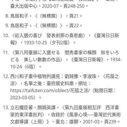
臺大出版中心，2020-07，頁248-250。
鳥居和子，〈（無標題）〉，頁21。
鳥居和子，〈（無標題）〉，頁22。
〈初入選の喜び 發表剎那の喜悲劇〉，《臺灣日日新
報》，1933-10-25（夕刊2版）。
〈第八囘臺展に入選せる 閨秀畫家の橫顏 秋をいろ
どる 美しい數數の作品〉，《臺灣日日新報》，1934-
10-24（6版）。
西川和子畫中植物判讀見：劉錡豫、李淑珠，〈花蔭之
涼〉，名單之後：臺府展史料庫，網址：
https://taifuten.com/oblect/花蔭之涼/（點閱日期：
2023-03-05）。
立石鐵臣著、顏娟英譯，〈第九回臺展相互評 西洋畫
家的東洋畫批判〉，收錄於《風景心境──臺灣近代美術
文獻導讀（上冊）》，臺北：雄獅，2001-03，頁239。