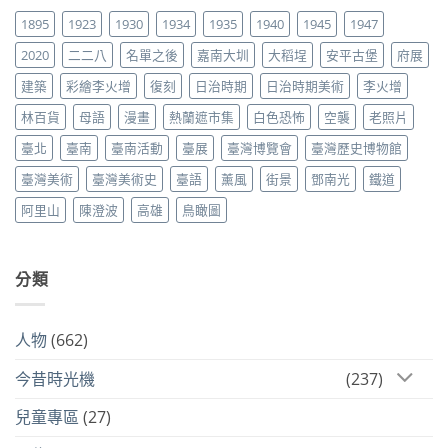
1895
1923
1930
1934
1935
1940
1945
1947
2020
二二八
名單之後
嘉南大圳
大稻埕
安平古堡
府展
建築
彩繪李火增
復刻
日治時期
日治時期美術
李火增
林百貨
母語
漫畫
熱蘭遮市集
白色恐怖
空襲
老照片
臺北
臺南
臺南活動
臺展
臺灣博覽會
臺灣歷史博物館
臺灣美術
臺灣美術史
臺語
薰風
街景
鄧南光
鐵道
阿里山
陳澄波
高雄
鳥瞰圖
分類
人物
(662)
今昔時光機
(237)
兒童專區
(27)