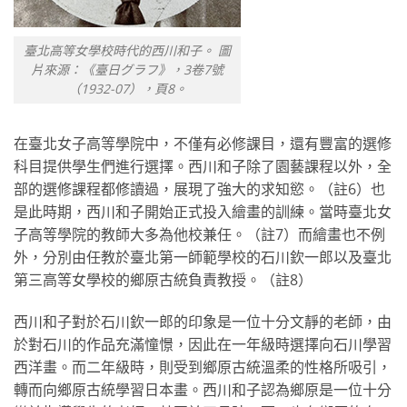
臺北高等女學校時代的西川和子。 圖
片來源：《臺日グラフ》，3卷7號
（1932-07），頁8。
在臺北女子高等學院中，不僅有必修課目，還有豐富的選修
科目提供學生們進行選擇。西川和子除了園藝課程以外，全
部的選修課程都修讀過，展現了強大的求知慾。（註6）也
是此時期，西川和子開始正式投入繪畫的訓練。當時臺北女
子高等學院的教師大多為他校兼任。（註7）而繪畫也不例
外，分別由任教於臺北第一師範學校的石川欽一郎以及臺北
第三高等女學校的鄉原古統負責教授。（註8）
西川和子對於石川欽一郎的印象是一位十分文靜的老師，由
於對石川的作品充滿憧憬，因此在一年級時選擇向石川學習
西洋畫。而二年級時，則受到鄉原古統溫柔的性格所吸引，
轉而向鄉原古統學習日本畫。西川和子認為鄉原是一位十分