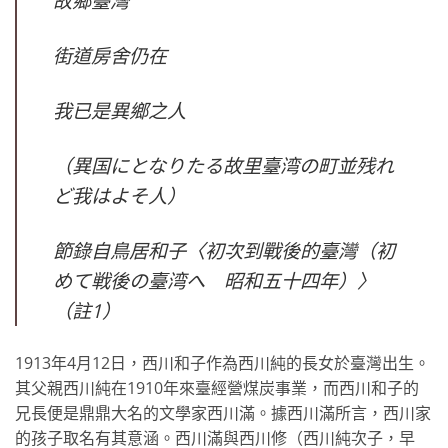
故鄉臺灣
街道房舍仍在
我已是異鄉之人
（異国にとなりたる故里臺湾の町並残れ
ど我はよそ人）
節錄自鳥居和子〈初次到戰後的臺灣（初
めて戦後の臺湾へ 昭和五十四年）〉
（註1）
1913年4月12日，西川和子作為西川純的長女於臺灣出生。
其父親西川純在1910年來臺經營煤炭事業，而西川和子的
兄長便是鼎鼎大名的文學家西川滿。據西川滿所言，西川家
的孩子取名有其意涵。西川滿與西川修（西川純次子，早