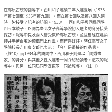
在鄉原古統的指導下，西川和子連續三年入選臺展（1933
年第七回至1935年第九回），而在第七回以及第八回入選
時，皆接受了記者的訪問。1933年，西川和子與同屆同學
四ッ本綾子，以同為臺北女子高等學院初入選者的身分接受
採訪。報導中提及兩人皆受教於鄉原古統，並且曾經在建築
師井手薰自宅的櫥櫃門上作畫，而博得好評。時任高等女子
學院校長吉川貞次郎也表示：「今年是很棒的作品呢。」
（註10）而1934年的訪問中，西川和子則是以「閨秀畫
家」的身分，與其他女性入選者一同介紹給讀者。這次的報
導中，與另一位同屆同學安東翠一同被報導。（註11）