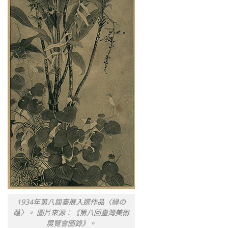
1934年第八屆臺展入選作品〈緑の
蔭〉。 圖片來源：《第八回臺灣美術
展覽會圖錄》。