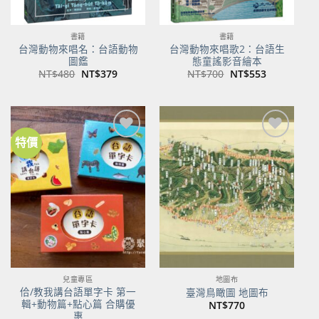
書籍
書籍
台灣動物來唱名：台語動物
台灣動物來唱歌2：台語生
圖鑑
態童謠影音繪本
原
目
原
目
NT$
480
NT$
379
NT$
700
NT$
553
始
前
始
前
價
價
價
價
格：
格：
格：
格：
NT$480。
NT$379。
NT$700。
NT$553。
特價
加到
加到
關注
關注
商品
商品
兒童專區
地圖布
佮/教我講台語單字卡 第一
臺灣鳥瞰圖 地圖布
輯+動物篇+點心篇 合購優
NT$
770
惠