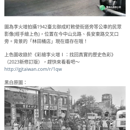
圖為李火增拍攝1942臺北御成町敕使街道旁等公車的民眾
影像(經手繪上色)，位置在今中山北路、長安東路交叉口
旁。背景的「林田桶店」現在還存在哦！
上色圖收錄於《彩繪李火增Ⅰ：找回真實的歷史色彩》
（2023新修訂版），趕快來看看吧～
http://gjtaiwan.com/r/1qw
黑白原圖：