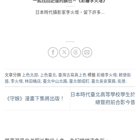
一起找回記憶的顏色－《彩繪李火增》
日本時代攝影家李火增，留下許多...
文章分類
上色北部
,
上色臺北
,
臺灣古寫真上色
標籤
彩繪李火增
,
敕使街
道
,
李火增
,
林田桶店
,
臺北中山北路
,
臺北御成町
,
臺北長安東路
,
街景
.
日本時代臺北高等學校學生於
《守娘》漫畫下集將出版！
總督府前合影今昔