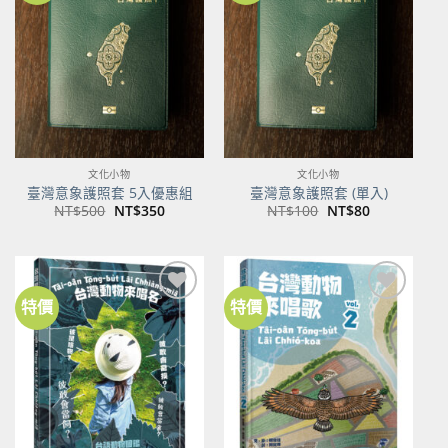
關注
關注
商品
商品
文化小物
文化小物
臺灣意象護照套 5入優惠組
臺灣意象護照套 (單入)
原
目
原
目
NT$
500
NT$
350
NT$
100
NT$
80
始
前
始
前
價
價
價
價
格：
格：
格：
格：
NT$500。
NT$350。
NT$100。
NT$80。
特價
特價
加到
加到
關注
關注
商品
商品