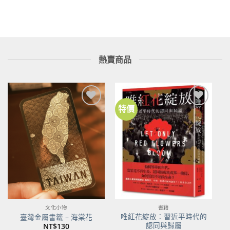
熱賣商品
特價
加到
加到
關注
關注
商品
商品
文化小物
書籍
唯紅花綻放：習近平時代的
臺灣金屬書籤 – 海棠花
認同與歸屬
NT$
130