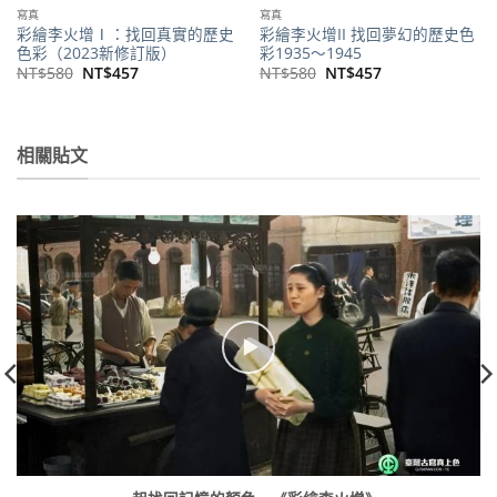
寫真
寫真
彩繪李火增Ⅰ：找回真實的歷史
彩繪李火增II 找回夢幻的歷史色
色彩（2023新修訂版）
彩1935～1945
原
目
原
目
NT$
580
NT$
457
NT$
580
NT$
457
始
前
始
前
價
價
價
價
格：
格：
格：
格：
NT$580。
NT$457。
NT$580。
NT$457。
相關貼文