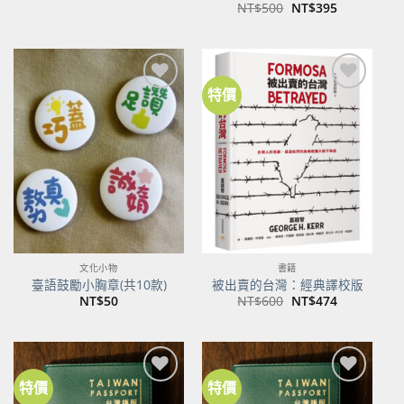
原
目
NT$
500
NT$
395
始
前
價
價
格：
格：
NT$500。
NT$395。
特價
加到
加到
關注
關注
商品
商品
文化小物
書籍
臺語鼓勵小胸章(共10款)
被出賣的台灣：經典譯校版
原
目
NT$
50
NT$
600
NT$
474
始
前
價
價
格：
格：
NT$600。
NT$474。
特價
特價
加到
加到