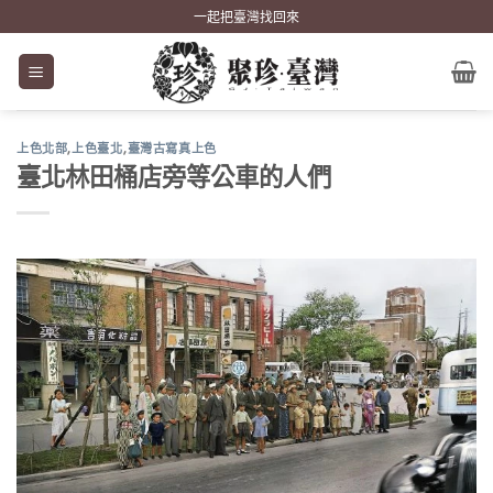
Skip
一起把臺灣找回來
to
content
上色北部
,
上色臺北
,
臺灣古寫真上色
臺北林田桶店旁等公車的人們