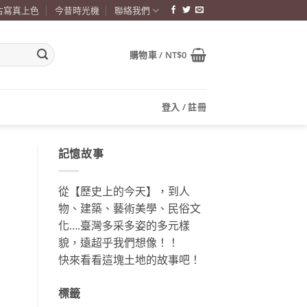
古寫真上色
今昔時光機
聯絡我們
購物車 /
NT$
0
登入 / 註冊
記憶故事
從【歷史上的今天】，到人
物、建築、藝術美學、民俗文
化….臺灣多采多姿的多元樣
貌，遠超乎我們想像！！
快來看看這塊土地的故事吧！
標籤