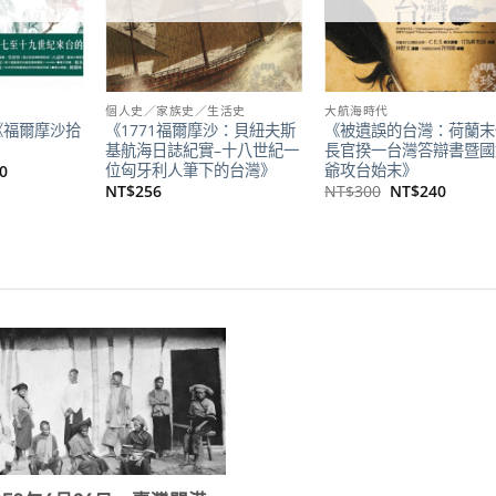
個人史／家族史／生活史
大航海時代
《福爾摩沙拾
《1771福爾摩沙：貝紐夫斯
《被遺誤的台灣：荷蘭末
基航海日誌紀實–十八世紀一
長官揆一台灣答辯書暨國
位匈牙利人筆下的台灣》
爺攻台始末》
目
0
前
原
目
NT$
256
NT$
300
NT$
240
價
始
前
格：
價
價
50。
NT$790。
格：
格：
NT$300。
NT$2