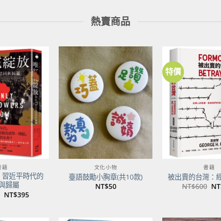
熱賣商品
特價
加到
加到
關注
關注
商品
商品
書籍
文化小物
書籍
：習近平時代的
臺語鼓勵小胸章(共10款)
被出賣的台灣：
與歸屬
原
NT$
50
NT$
600
NT
始
原
目
NT$
395
價
始
前
格
價
價
NT
格：
格：