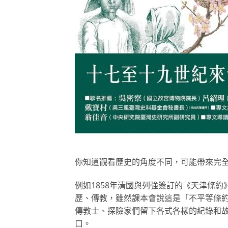
你知道觀看歷史的角度不同，可能帶來完
例如1858年清國與列強簽訂的《天津條約
歷、傳教，雖然課本會說這是「不平等條
傳教士、探險家們留下各式各樣的紀錄和
口。