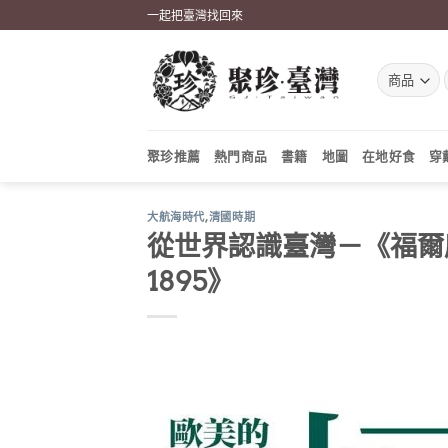
Skip
一起把臺灣找回來
to
content
聚珍推薦
熱門商品
書籍
地圖
在地好食
穿
大航海時代
,
清國時期
從世界認識臺灣－《福爾摩
1895》