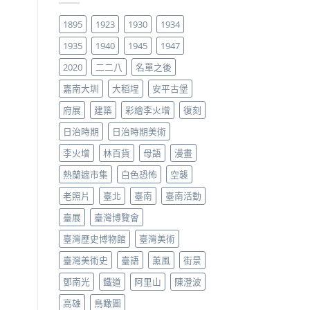
1895
1923
1930
1934
1935
1940
1945
1947
2020
二二八
名單之後
嘉南大圳
大稻埕
安平古堡
府展
建築
彩繪李火增
復刻
日治時期
日治時期美術
李火增
林百貨
母語
漫畫
熱蘭遮市集
白色恐怖
空襲
老照片
臺北
臺南
臺南活動
臺展
臺灣博覽會
臺灣歷史博物館
臺灣美術
臺灣美術史
臺語
薰風
街景
鄧南光
鐵道
阿里山
陳澄波
高雄
鳥瞰圖