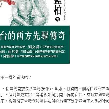
全不一樣的看法嗎？
》，使臺灣開放包含臺灣(安平)、淡水、打狗的三個港口並允許
約」，但對臺灣來說，開港卻如同打開世界的窗口，當時來到臺
故事，稍彌補了臺灣在清國長期消極治理下幾乎沒留下太多記錄