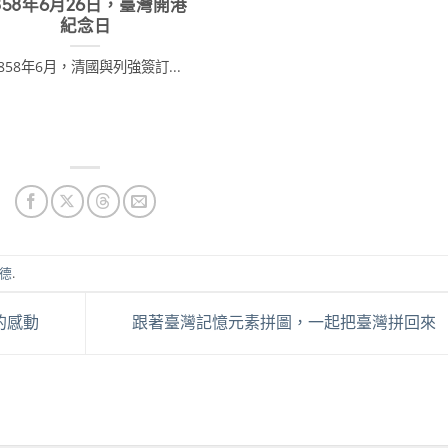
858年6月26日，臺灣開港
紀念日
858年6月，清國與列強簽訂...
德
.
的感動
跟著臺灣記憶元素拼圖，一起把臺灣拼回來