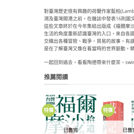
對臺灣歷史很有興趣的荷蘭作家藍柏(Lambert
溯及臺灣開港之前，在雜誌中發表16則圖
這些文章終於在今年集結出版成《福爾摩沙拾
生活的角度重新認識臺灣的入口，來自各
交織出各種冒險、戰爭、貿易的故事，有
是在了解臺灣又像在看當時的世界脈動，
一起回到過去，看看陶德帶來什麼茶、swi
推薦閱讀
特價
特價
加到
關注
商品
已售完
已售