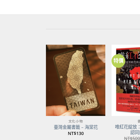
特價
加到
關注
商品
文化小物
唯紅花綻放
臺灣金屬書籤 – 海棠花
認同
NT$
130
NT$
500