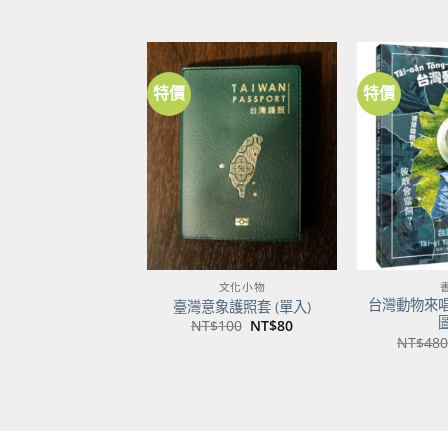
特價
特價
加到
關注
商品
文化小物
台灣動物來
臺灣意象護照套 (單入)
原
目
NT$
100
NT$
80
始
前
NT$
480
價
價
格：
格：
NT$100。
NT$80。