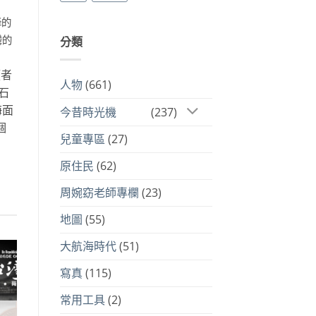
降的
灣的
分類
領者
人物
(661)
石
海面
今昔時光機
(237)
個
兒童專區
(27)
原住民
(62)
周婉窈老師專欄
(23)
地圖
(55)
大航海時代
(51)
寫真
(115)
到
注
常用工具
(2)
品