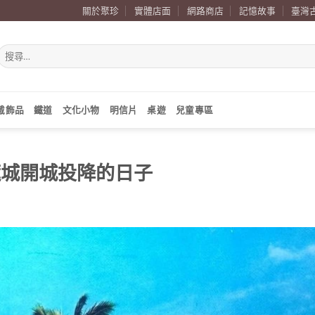
關於聚珍
實體店面
網路商店
記憶故事
臺灣
搜
尋
關
鍵
字:
戴飾品
鐵道
文化小物
明信片
桌遊
兒童專區
民遮城開城投降的日子