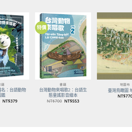
價
始
前
格
價
價
NT
格：
格：
NT$500。
NT$395。
特價
加到
加到
關注
關注
商品
商品
書籍
書籍
地圖布
唱名：台語動物
台灣動物來唱歌2：台語生
臺灣鳥瞰圖 
圖鑑
態童謠影音繪本
NT$
77
原
目
原
目
NT$
379
NT$
700
NT$
553
始
前
始
前
價
價
價
價
格：
格：
格：
格：
NT$480。
NT$379。
NT$700。
NT$553。