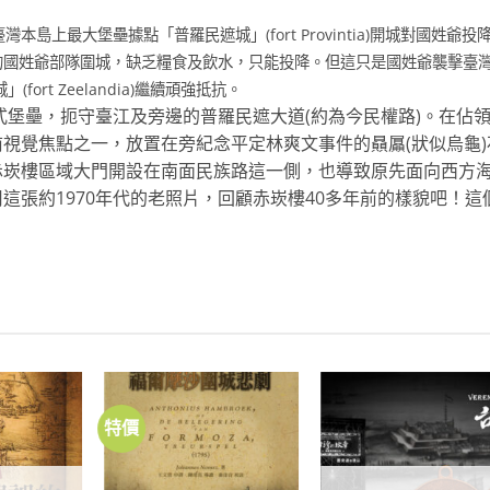
臺灣
本島上最大堡壘據點「普羅民遮城」(fort Provintia)開城對國姓爺投
的國姓爺部隊圍城，缺乏
糧食及飲水，只能投降。但這只是國姓爺襲擊臺
rt Zeelandia)繼續頑強抵抗。
式堡壘，扼守
臺江及旁邊的普羅民遮大道(約為今民權路)。在佔
前視覺焦點之一，放
置在旁紀念平定林爽文事件的贔屭(狀似烏龜)
赤崁樓區域大門開設在南面
民族路這一側，也導致原先面向西方
這張約1970年代的老照片，回顧赤崁樓40多年
前的樣貌吧！這
特價
加到
加到
加
關注
關注
關
商品
商品
商