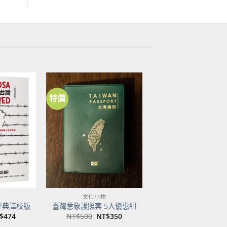
特價
加到
加到
關注
關注
商品
商品
文化小物
經典譯校版
臺灣意象護照套 5入優惠組
目
原
目
$
474
NT$
500
NT$
350
前
始
前