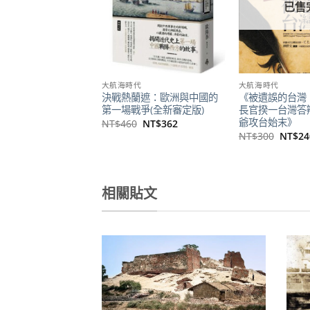
已售完
已售
大航海時代
大航海時代
決戰熱蘭遮：歐洲與中國的
《被遺誤的台灣
章貼紙-VOC三色旗
第一場戰爭(全新審定版)
長官揆一台灣答
原
目
NT$
70
始
前
爺攻台始末》
原
目
NT$
460
NT$
362
價
價
始
前
原
NT$
300
NT$
24
格：
格：
價
價
始
NT$90。
NT$70。
格：
格：
價
NT$460。
NT$362。
格：
NT$3
相關貼文