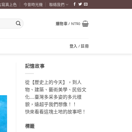
古寫真上色
今昔時光機
聯絡我們
購物車 /
NT$
0
登入 / 註冊
記憶故事
從【歷史上的今天】，到人
物、建築、藝術美學、民俗文
化….臺灣多采多姿的多元樣
貌，遠超乎我們想像！！
快來看看這塊土地的故事吧！
標籤