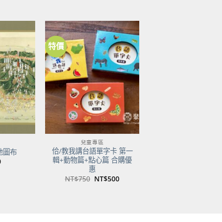
價
價
價
：
格：
格：
格：
$600。
NT$474。
NT$500。
NT$350。
特價
加到
加到
關注
關注
商品
商品
兒童專區
佮/教我講台語單字卡 第一
地圖布
輯+動物篇+點心篇 合購優
0
惠
原
目
NT$
750
NT$
500
始
前
價
價
格：
格：
NT$750。
NT$500。