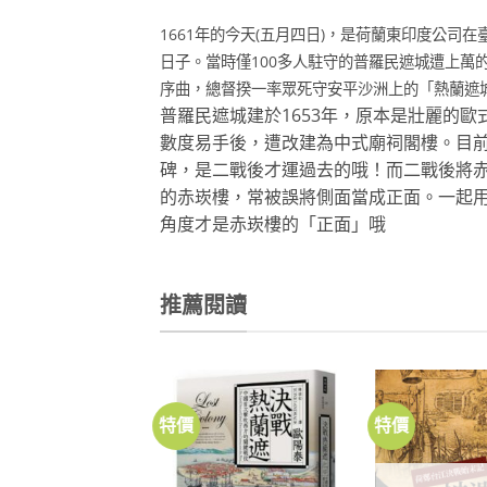
1661年的今天(五月四日)，是荷蘭東印度公司在
日子。當時僅1
00多人駐守的普羅民遮城遭上萬
序曲，
總督揆一率眾死守安平沙洲上的「熱蘭遮城」(fo
普羅民遮城建於1653年，原本是壯麗的歐
數
度易手後，遭改建為中式廟祠閣樓。目
碑，是二
戰後才運過去的哦！而二戰後將
的赤崁樓，常被誤
將側面當成正面。一起用
角度才是赤崁樓的「正面」哦
推薦閱讀
特價
特價
加到
加到
關注
關注
商品
商品