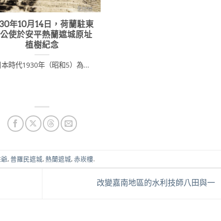
930年10月14日，荷蘭駐東
京公使於安平熱蘭遮城原址
植樹紀念
本時代1930年（昭和5）為...
姓爺
,
普羅民遮城
,
熱蘭遮城
,
赤崁樓
.
改變嘉南地區的水利技師八田與一