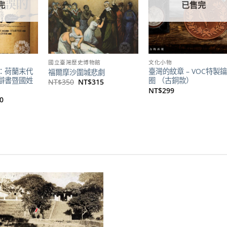
完
已售完
國立臺灣歷史博物館
文化小物
：荷蘭末代
臺灣的紋章 – VOC特製
福爾摩沙圍城悲劇
辯書暨國姓
圈 （古銅款）
原
目
NT$
350
NT$
315
始
前
NT$
299
價
價
目
0
格：
格：
前
NT$350。
NT$315。
價
格：
00。
NT$240。