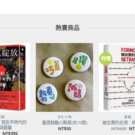
熱賣商品
特價
加到
加到
關注
關注
商品
商品
書籍
文化小物
書籍
：習近平時代的
臺語鼓勵小胸章(共10款)
被出賣的台灣：
與歸屬
原
NT$
50
NT$
600
NT
始
原
目
NT$
395