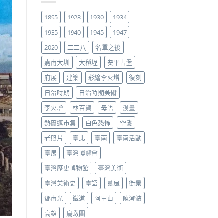
1895
1923
1930
1934
1935
1940
1945
1947
2020
二二八
名單之後
嘉南大圳
大稻埕
安平古堡
府展
建築
彩繪李火增
復刻
日治時期
日治時期美術
李火增
林百貨
母語
漫畫
熱蘭遮市集
白色恐怖
空襲
老照片
臺北
臺南
臺南活動
臺展
臺灣博覽會
臺灣歷史博物館
臺灣美術
臺灣美術史
臺語
薰風
街景
鄧南光
鐵道
阿里山
陳澄波
高雄
鳥瞰圖