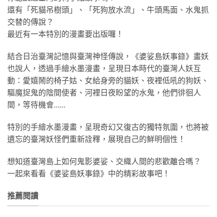
還有「死貓吊樹頭」、「死狗放水流」、牛頭馬面、水鬼抓
交替的傳說？
最近有一本特別的漫畫要出版囉！
結合日治臺灣記憶與臺灣神怪傳說，《婆娑島妖事錄》畫妖
也說人，透過手繪水墨漫畫，呈現日本時代的臺灣人妖互
動：愛嬉鬧的椅子姑、女給身旁的貓妖、夜裡低吼的狗妖、
驅魔捉鬼的陰間使者、河裡日夜盼望的水鬼，他們徘徊人
間，等待機會……
特別的手繪水墨漫畫，呈現奇幻又復古的獨特氛圍，也將被
遺忘的臺灣妖怪們重新詮釋，展現自己的鮮明個性！
想知道臺灣島上如何鬼影婆娑、交織人間的悲歡離合嗎？
一起來看看《婆娑島妖事錄》中的精彩故事吧！
推薦閱讀