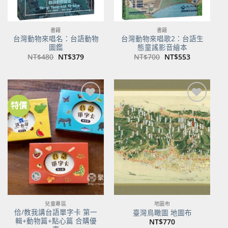
書籍
書籍
台灣動物來唱名：台語動物
台灣動物來唱歌2：台語生
圖鑑
態童謠影音繪本
原
目
原
目
NT$
480
NT$
379
NT$
700
NT$
553
始
前
始
前
價
價
價
價
格：
格：
格：
格：
NT$480。
NT$379。
NT$700。
NT$553。
特價
兒童專區
地圖布
佮/教我講台語單字卡 第一
臺灣鳥瞰圖 地圖布
輯+動物篇+點心篇 合購優
NT$
770