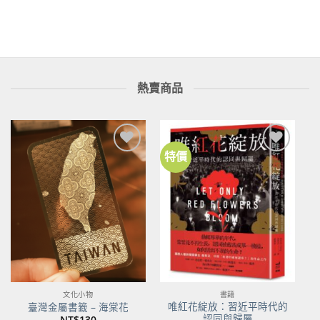
熱賣商品
特價
文化小物
書籍
唯紅花綻放：習近平時代的
臺灣金屬書籤 – 海棠花
認同與歸屬
NT$
130