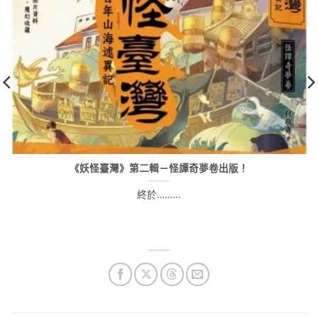
《妖怪臺灣》第二輯－怪譚奇夢卷出版！
終於……...