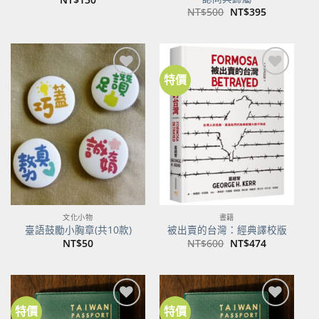
原
目
NT$
500
NT$
395
始
前
價
價
格：
格：
NT$500。
NT$395。
特價
文化小物
書籍
臺語鼓勵小胸章(共10款)
被出賣的台灣：經典譯校版
原
目
NT$
50
NT$
600
NT$
474
始
前
價
價
格：
格：
NT$600。
NT$474。
特價
特價