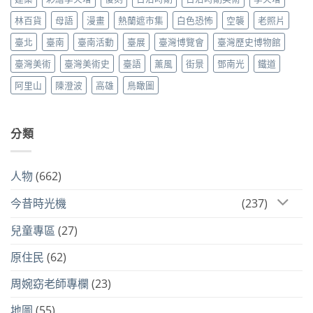
林百貨
母語
漫畫
熱蘭遮市集
白色恐怖
空襲
老照片
臺北
臺南
臺南活動
臺展
臺灣博覽會
臺灣歷史博物館
臺灣美術
臺灣美術史
臺語
薰風
街景
鄧南光
鐵道
阿里山
陳澄波
高雄
鳥瞰圖
分類
人物
(662)
今昔時光機
(237)
兒童專區
(27)
原住民
(62)
周婉窈老師專欄
(23)
地圖
(55)