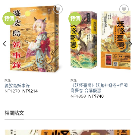
特價
特價
妖怪
妖怪
《妖怪臺灣》妖鬼神遊卷+怪譚
婆娑島妖事錄
奇夢卷 合購優惠
原
目
NT$
270
NT$
214
始
前
原
目
NT$
950
NT$
740
價
價
始
前
格：
格：
價
價
NT$270。
NT$214。
格：
格：
NT$950。
NT$740。
相關貼文