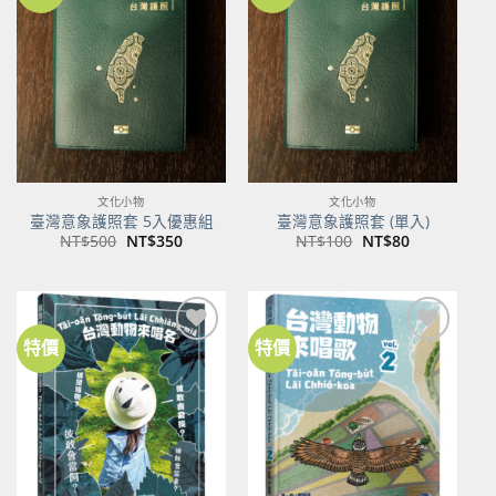
文化小物
文化小物
臺灣意象護照套 5入優惠組
臺灣意象護照套 (單入)
原
目
原
目
NT$
500
NT$
350
NT$
100
NT$
80
始
前
始
前
價
價
價
價
格：
格：
格：
格：
NT$500。
NT$350。
NT$100。
NT$80。
特價
特價