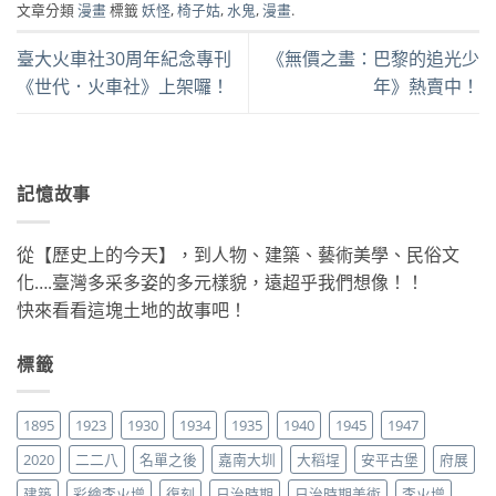
文章分類
漫畫
標籤
妖怪
,
椅子姑
,
水鬼
,
漫畫
.
臺大火車社30周年紀念專刊
《無價之畫：巴黎的追光少
《世代．火車社》上架囉！
年》熱賣中！
記憶故事
從【歷史上的今天】，到人物、建築、藝術美學、民俗文
化….臺灣多采多姿的多元樣貌，遠超乎我們想像！！
快來看看這塊土地的故事吧！
標籤
1895
1923
1930
1934
1935
1940
1945
1947
2020
二二八
名單之後
嘉南大圳
大稻埕
安平古堡
府展
建築
彩繪李火增
復刻
日治時期
日治時期美術
李火增