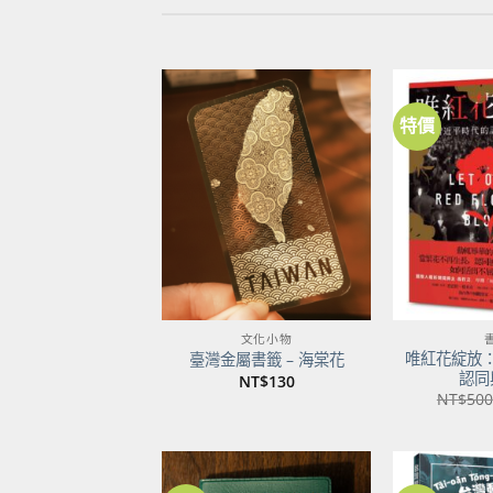
特價
加到
關注
商品
文化小物
唯紅花綻放
臺灣金屬書籤 – 海棠花
認同
NT$
130
NT$
500