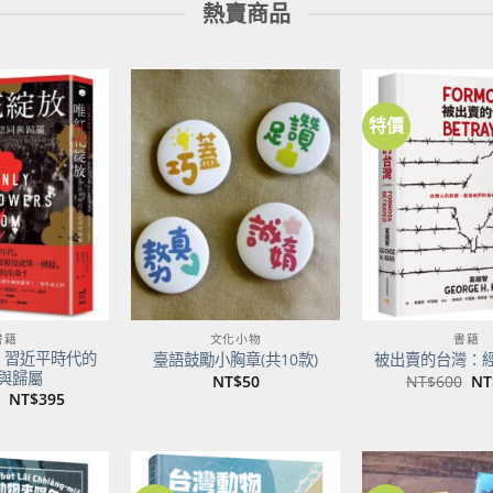
熱賣商品
特價
加到
加到
關注
關注
商品
商品
書籍
文化小物
書籍
：習近平時代的
臺語鼓勵小胸章(共10款)
被出賣的台灣：
與歸屬
原
NT$
50
NT$
600
NT
始
原
目
NT$
395
價
始
前
格
價
價
NT
格：
格：
NT$500。
NT$395。