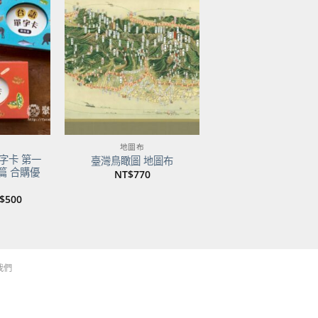
加到
加到
關注
關注
商品
商品
地圖布
字卡 第一
臺灣鳥瞰圖 地圖布
篇 合購優
NT$
770
目
$
500
前
價
：
格：
$750。
NT$500。
我們