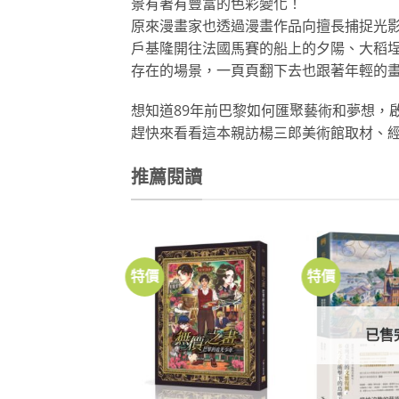
景有著有豐富的色彩變化！
原來漫畫家也透過漫畫作品向擅長捕捉光
戶基隆開往法國馬賽的船上的夕陽、大稻
存在的場景，一頁頁翻下去也跟著年輕的
想知道89年前巴黎如何匯聚藝術和夢想，
趕快來看看這本親訪楊三郎美術館取材、
推薦閱讀
特價
特價
加到
關注
商品
已售