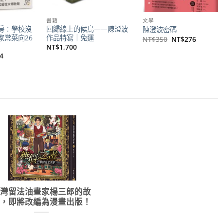
書籍
文學
房：學校沒
回歸線上的候鳥——陳澄波
陳澄波密碼
家常菜向26
作品特寫｜免運
原
目
NT$
350
NT$
276
始
前
NT$
1,700
價
價
目
4
格：
格：
前
NT$350。
NT$2
價
格：
90。
NT$544。
臺灣留法油畫家楊三郎的故
事，即將改編為漫畫出版！