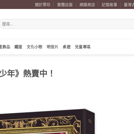
關於聚珍
實體店面
網路商店
記憶故事
臺灣
搜
尋
關
鍵
字:
戴飾品
鐵道
文化小物
明信片
桌遊
兒童專區
少年》熱賣中！