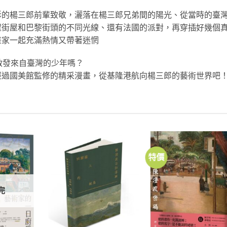
影的楊三郎前輩致敬，灑落在楊三郎兄弟間的陽光、從當時的臺
埕街屋和巴黎街頭的不同光線、還有法國的派對，再穿插好幾個
畫家一起充滿熱情又帶著迷惘
啟發來自臺灣的少年嗎？
經過國美館監修的精采漫畫，從基隆港航向楊三郎的藝術世界吧
特價
加到
加到
加
關注
關注
關
商品
商品
商
完