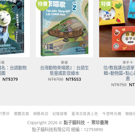
特價
特價
加到
加到
關注
關注
商品
商品
書籍
書籍
單字卡
唱名：台語動物
台灣動物來唱歌2：台語生
佮/教我講台語單
圖鑑
態童謠影音繪本
輯+動物篇+點心
惠
原
目
原
目
NT$
379
NT$
700
NT$
553
始
前
始
前
原
NT$
750
NT
價
價
價
價
始
格：
格：
格：
格：
價
NT$480。
NT$379。
NT$700。
NT$553。
格
NT
於聚珍
實體店面
網路商店
記憶故事
臺灣古寫真上色
今昔時光機
聯絡
Copyright 2026 ©
點子貓科技 ‧ 聚珍臺灣
點子貓科技有限公司 統編：12793890