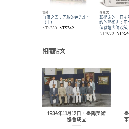
書籍
專題史
無價之畫：巴黎的追光少年
藝術家的一日廚
（上）
教的藝術史：用
位藝壇大師致敬
原
目
NT$
380
NT$
342
始
前
原
NT$
690
NT$
54
價
價
始
格：
格：
價
NT$380。
NT$342。
格：
NT$6
相關貼文
1934年11月12日，臺陽美術
協會成立