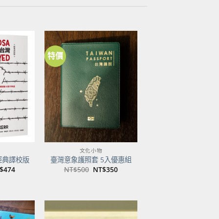
特價
加到
加到
關注
關注
商品
商品
文化小物
經典譯校版
臺灣意象護照套 5入優惠組
目
原
目
$
474
NT$
500
NT$
350
前
始
前
價
價
價
：
格：
格：
格：
$600。
NT$474。
NT$500。
NT$350。