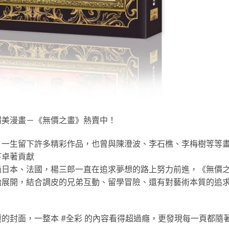
超美漫畫－《無價之畫》熱賣中！
，一生留下許多精彩作品，也曾與陳澄波、李石樵、李梅樹等等
下卓著貢獻
過日本、法國，楊三郎一直在追求夢想的路上努力前進，《無價
始展開，結合調皮的兄弟互動、留學冒險、還有對藝術本質的追
的封面，一整本 #全彩 的內容看得超過癮，更發現每一頁都隨