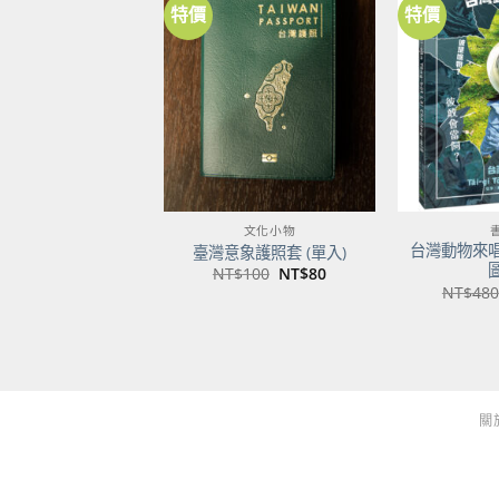
特價
特價
加到
關注
商品
文化小物
台灣動物來
臺灣意象護照套 (單入)
原
目
NT$
100
NT$
80
始
前
NT$
480
價
價
格：
格：
NT$100。
NT$80。
關