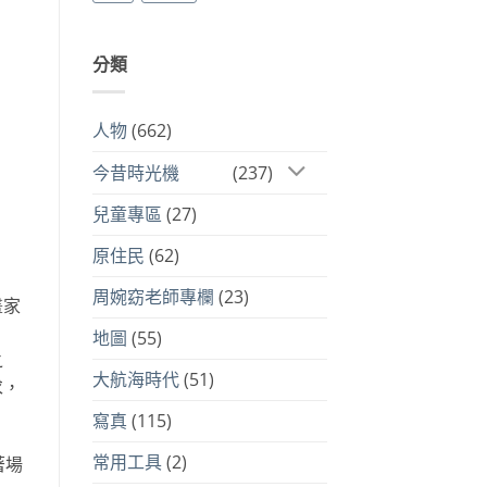
分類
人物
(662)
今昔時光機
(237)
兒童專區
(27)
原住民
(62)
周婉窈老師專欄
(23)
畫家
地圖
(55)
之
大航海時代
(51)
求，
寫真
(115)
常用工具
(2)
著場