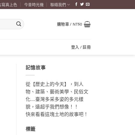
古寫真上色
今昔時光機
聯絡我們
購物車 /
NT$
0
登入 / 註冊
記憶故事
從【歷史上的今天】，到人
物、建築、藝術美學、民俗文
化….臺灣多采多姿的多元樣
貌，遠超乎我們想像！！
快來看看這塊土地的故事吧！
標籤