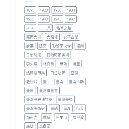
1895
1923
1930
1934
1935
1940
1945
1947
2020
二二八
名單之後
嘉南大圳
大稻埕
安平古堡
府展
建築
彩繪李火增
復刻
日治時期
日治時期美術
李火增
林百貨
母語
漫畫
熱蘭遮市集
白色恐怖
空襲
老照片
臺北
臺南
臺南活動
臺展
臺灣博覽會
臺灣歷史博物館
臺灣美術
臺灣美術史
臺語
薰風
街景
鄧南光
鐵道
阿里山
陳澄波
高雄
鳥瞰圖