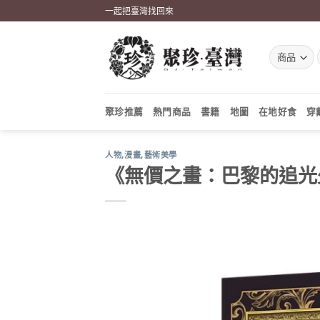
Skip
一起把臺灣找回來
to
content
聚珍推薦
熱門商品
書籍
地圖
在地好食
穿
人物
,
漫畫
,
藝術美學
《無價之畫：巴黎的追光